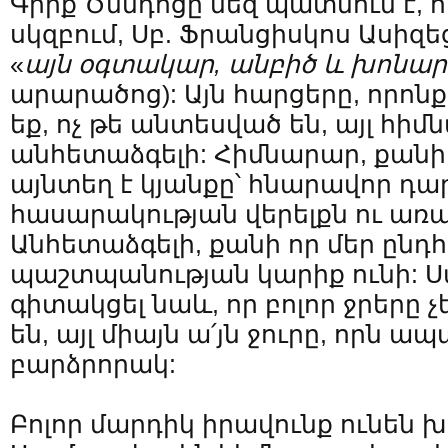
Գիրք Ծննդոցը մեզ պատմում է, որ
սկզբում, Սբ. Ֆրանցիսկոս Ասիզե
«
այն օգտակար, անբիծ և խոնար
արարածոց): Այն հարցերը, որոնք
եք, ոչ թե անտեսված են, այլ հի
անհետաձգելի: Հիմնարար, քանի 
այնտեղ է կյանքը՝ հնարավոր դա
հասարակության վերելքն ու առ
Անհետաձգելի, քանի որ մեր ընդ
պաշտպանության կարիք ունի: Ս
գիտակցել նաև, որ բոլոր ջրերը չ
են, այլ միայն ա՛յն ջուրը, որն ա
բարձրորակ:
Բոլոր մարդիկ իրավունք ունեն խ