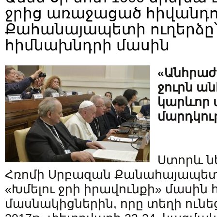
ջրից առաջացած հիվանդու
Քահանայապետի ուղերձը՝ 
հիմնախնդրի մասին
«Անհրաժե
ջուրն ա
կարևոր 
մարդկու
Ստորև ն
Հռոմի Սրբազան Քանահայապետի
«Խմելու ջրի իրավունքի» մասին
մասնակիցներին, որը տեղի ուն