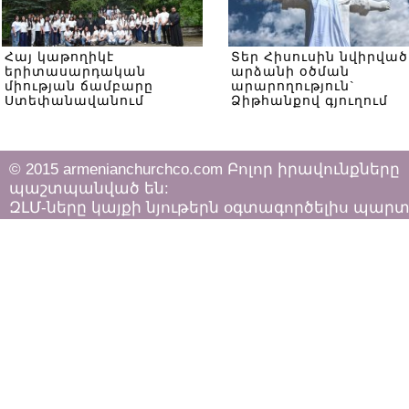
Հայ կաթողիկէ
Տեր Հիսուսին նվիրված
երիտասարդական
արձանի օծման
միության ճամբարը
արարողություն`
Ստեփանավանում
Ձիթհանքով գյուղում
© 2015 armenianchurchco.com Բոլոր իրավունքները
պաշտպանված են:
ԶԼՄ-ները կայքի նյութերն օգտագործելիս պար
հետևել «Հեղինակային իրավունքի և հարակից
իրավունքների մասին»
ՀՀ օրենքի դրույթներին: