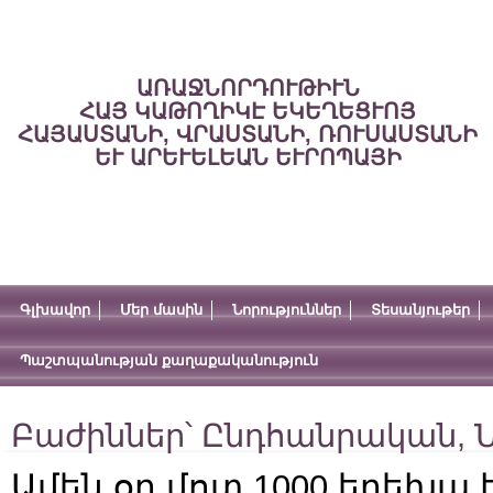
ԱՌԱՋՆՈՐԴՈՒԹԻՒՆ
ՀԱՅ ԿԱԹՈՂԻԿԷ ԵԿԵՂԵՑՒՈՅ
ՀԱՅԱՍՏԱՆԻ, ՎՐԱՍՏԱՆԻ, ՌՈՒՍԱՍՏԱՆԻ
ԵՒ ԱՐԵՒԵԼԵԱՆ ԵՒՐՈՊԱՅԻ
Գլխավոր
Մեր մասին
Նորություններ
Տեսանյութեր
Պաշտպանության քաղաքականություն
Բաժիններ՝
Ընդհանրական
,
Ն
Ամեն օր մոտ 1000 երեխա 