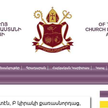
ՒՈՅ
OF 
ՍԱՍՏԱՆԻ
CHURCH 
ՅԻ
եսանյութեր
Գրադարան
Հայկական Կարիտաս
Կապ
էն, Բ կիրակի քառասնորդաց,