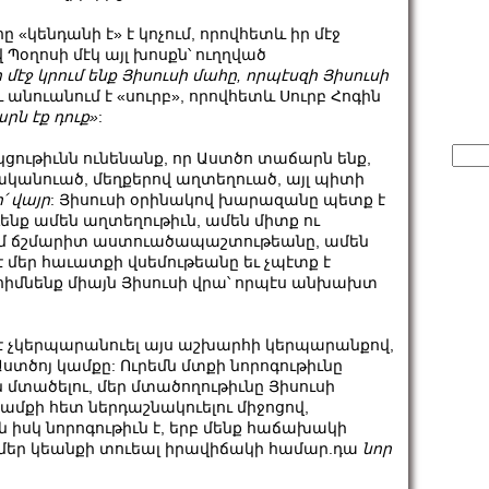
հը «կենդանի է» է կոչում, որովհետև իր մէջ
վ Պօղոսի մէկ այլ խոսքն՝ ուղղված
մէջ կրում ենք Յիսուսի մահը, որպէսզի Յիսուսի
), և անուանում է «սուրբ», որովհետև Սուրբ Հոգին
արն
էք
դուք
»
:
Sear
ցութիւնն ունենանք, որ Աստծո տաճարն ենք,
for:
ականուած, մեղքերով աղտեղուած, այլ պիտի
՛ վայր
: Յիսուսի օրինակով խարազանը պետք է
նդենք ամեն աղտեղութիւն, ամեն միտք ու
կամ ճշմարիտ աստուածապաշտութեանը, ամեն
 մեր հաւատքի վսեմութեանը եւ չպէտք է
հիմնենք միայն Յիսուսի վրա՝ որպէս անխախտ
մ է չկերպարանուել այս աշխարհի կերպարանքով,
 Աստծոյ կամքը: Ուրեմն մտքի նորոգութիւնը
 մտածելու, մեր մտածողութիւնը Յիսուսի
ամքի հետ ներդաշնակուելու միջոցով,
 իսկ նորոգութիւն է, երբ մենք հաճախակի
՝ մեր կեանքի տուեալ իրավիճակի համար.դա
նոր