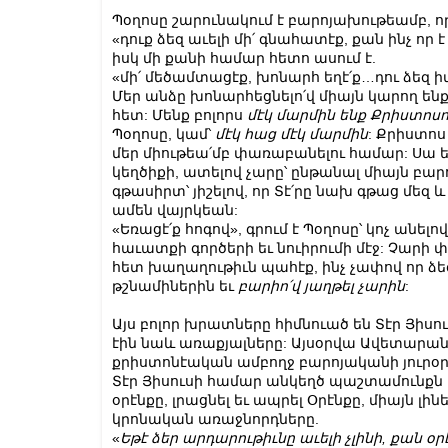
Պօղոսը շարունակում է բարոյախութեամբ, ո
«դուք ձեզ աւելի մի՛ գնահատէք, քան ինչ որ 
իսկ մի քանի համար հետո ասում է.
«մի՛ մեծամտացէք, խոնարհ եղէ՛ք…դու ձեզ իմա
Մեր անձը խոնարհեցնելո՛վ միայն կարող են
հետ: Մենք բոլորս
մէկ
մարմին
ենք
Քրիստոս
Պօղոսը, կամ՝
մէկ
հաց
մէկ
մարմին
: Քրիստոս
մեր միութեա՛մբ փառաբանելու համար: Սա ե
կեղծիքի, ատելով չարը՝ ընթանալ միայն բարու 
գթասիրտ՝ յիշելով, որ Տէ՛րը նախ գթաց մեզ և
ամեն վայրկեան:
«Եռացէ՛ք հոգով», գրում է Պօղոսը՝ կոչ անելով
հաւատքի գործերի եւ նուիրումի մէջ: Չարի
հետ խաղաղութիւն պահէք, ինչ չափով որ ձեզ
թշնամիներին եւ
բարիո
՛
վ
յաղթել
չարին
:
Այս բոլոր խրատները հիմնուած են Տէր Յիս
էին նաև առաքյալները: Այսօրվա Ավետարանի
քրիստոնէական ամբողջ բարոյականի յուրօր
Տէր Յիսուսի համար անկեղծ պաշտամունքն 
օրէնքը, լրացնել եւ ապրել Օրէնքը, միայն լի
կրոնական առաջնորդները.
«
Եթէ
ձեր
արդարութիւնը
աւելի
չլինի
,
քան
օր