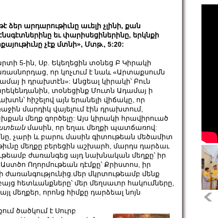
թէ ձեր արդարութիւնը աւելի չլինի, քան
էնսգէտներինը եւ փարիսեցիներինը, երկնքի
քայութիւնը չէք մտնի», Մտթ., 5:20:
րտի 5-ին, Սբ. Եկեղեցին տօնեց Բ Կիրակի
ռասնորդաց, որ կոչւում է նաև «Արտաքսումն
ամայ ի դրախտէն»: Անցեալ կիրակի՝ Բուն
րեկենդանին, տօնեցինք Մուտն Ադամայ ի
ախտն՝ հիշելով այն երանելի վիճակը, որ
աջին մարդիկ վայելում էին դրախտում,
խքան մեղք գործելը: Այս կիրակի հրավիրուած
րստեան
մասին, որ եղաւ մեղքի պատճառով:
ինը, չարի և բարու մասին գիտութեան մեծամիտ
իւնը մեղքը բերեցին աշխարհ, մարդս դարձաւ
ութեամբ ժառանգեց այդ նախնական մեղքը՝ իր
ստծո Ողորմութեան դէմքը՝ Քրիստոս, իր
քի ժառանգությունից.մեր մկրտութեամբ մենք
բայց հետևանքները՝ մեր մեղսաւոր հակումները,
այլ մեղքեր, որոնց հիմքը դարձեալ նոյն
ում ծածկում է Սուրբ