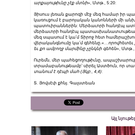
արքայութիւնը
չէք
մտնի
», Մտթ., 5:20:
Յիսուս լեռան քարոզի մէջ մեզ համար իր 
կառուցում է բարոյական կանոնների մի անխ
պատուիրաններին: Մերձաւորի հանդէպ ատե
մերձաւորի հանդէպ պատասխանատւութեան 
մեզ սպասում է կա՛մ Տիրոջ հետ համերաշխ
վերականգնումը կա՛մ գեհենը.«…
որովհետեւ 
եւ քո ամբողջ մարմինը չընկնի գեհեն
», Մտթ.,
Ուրեմն, մեր պահեցողութիւնը, ապաշխարու
տրամաբանութեամբ՝ սիրել Աստծուն, որ
տան
տանում է դէպի մահ (
Յկբ
., 4,4)
:
Տ. Յովսէփ քհնյ. Գալստեան
Այլ նյութ