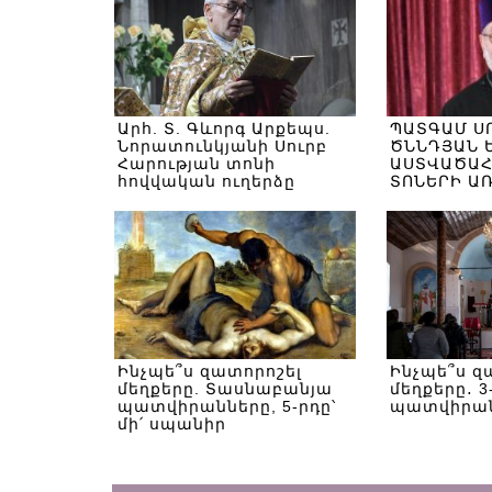
Արհ. Տ. Գևորգ Արքեպս.
ՊԱՏԳԱՄ Ս
Նորատունկյանի Սուրբ
ԾՆՆԴՅԱՆ 
Հարության տոնի
ԱՍՏՎԱԾԱՀ
հովվական ուղերձը
ՏՈՆԵՐԻ Ա
Ինչպե՞ս զատորոշել
Ինչպե՞ս զ
մեղքերը. Տասնաբանյա
մեղքերը․ 3
պատվիրանները, 5-րդը՝
պատվիրա
մի՛ սպանիր