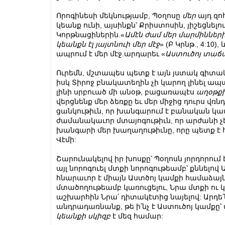
Որոգինեսի մեկնությամբ, Պօղոսը
մեր
այդ զո
կեանք ունի, այսինքն՝ Քրիստոսին, յիշեցնելո
Կորթնացիներին.«
Ամէն ժամ մեր մարմինների 
կեանքն էլ յայտնուի մեր մէջ
» (Բ Կրնթ., 4:10
ապրում է մեր մէջ.արդարեւ «
Աստուծոյ
տաճ
Ուրեմն, մշտապես պետք է այն յստակ գիտակ
իսկ Տիրոջ բնակատեղին չի կարող լինել ապ
լինի սրբուած մի անօթ, բացառապէս
աղօթքի
վերցնենք մեր ձեռքը եւ մեր միջից դուրս վռ
ցանկութիւն, որ խանգարում է բանական 
ժամանակաւոր մտայոգութիւն, որ արժանի չէ
խանգարի մեր խաղաղութիւնը, որը պետք է 
Վէմի:
Շարունակելով իր խոսքը՝ Պօղոսն յորդորու
այլ նորոգուել մտքի նորոգութեամբ՝ քննելով
հնարաւոր է միայն Աստծոյ կամքի համաձայն
մտածողութեամբ կառուցելու, Նրա մտքի ու կ
աշխարհին Նրա՛ դիտակէտից նայելով: Արդե՛ն
անդրադառնանք, թե ի՛նչ է Աստուծոյ կամքը
կեանքի
սկիզբ
է մեզ համար: