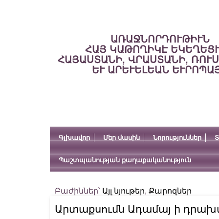
ԱՌԱՋՆՈՐԴՈՒԹԻՒՆ
ՀԱՅ ԿԱԹՈՂԻԿԷ ԵԿԵՂԵՑ
ՀԱՅԱՍՏԱՆԻ, ՎՐԱՍՏԱՆԻ, ՌՈՒ
ԵՒ ԱՐԵՒԵԼԵԱՆ ԵՒՐՈՊԱ
Գլխավոր
Մեր մասին
Նորություններ
Տ
Պաշտպանության քաղաքականություն
Բաժիններ՝
Այլ նյութեր
,
Քարոզներ
Արտաքսումն Ադամայ ի դրախտ