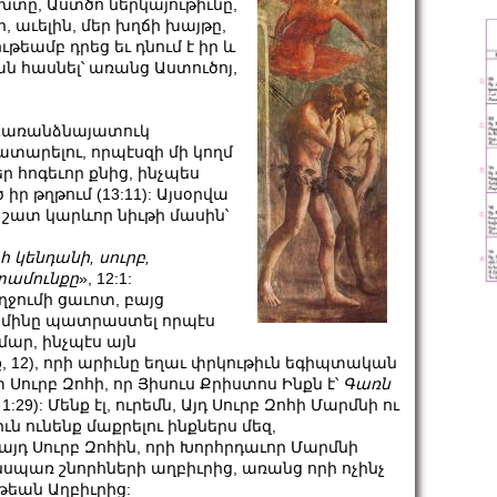
խտը, Աստծո ներկայութիւնը,
, աւելին, մեր խղճի խայթը,
թեամբ դրեց եւ դնում է իր և
ն հասնել՝ առանց Աստուծոյ,
մի առանձնայատուկ
ատարելու, որպէսզի մի կողմ
 հոգեւոր քնից, ինչպես
իր թղթում (13:11): Այսօրվա
ի շատ կարևոր նիւթի մասին՝
հ
կենդանի
,
սուրբ
,
ամունքը
», 12:1:
ղջումի ցաւոտ, բայց
րմինը պատրաստել որպէս
մար, ինչպէս այն
12), որի արիւնը եղաւ փրկութիւն եգիպտական
Սուրբ Զոհի, որ Յիսուս Քրիստոս Ինքն է՝
Գառն
 1:29): Մենք էլ, ուրեմն, Այդ Սուրբ Զոհի Մարմնի ու
ն ունենք մաքրելու ինքներս մեզ,
յդ Սուրբ Զոհին, որի Խորհրդաւոր Մարմնի
անսպառ շնորհների աղբիւրից, առանց որի ոչինչ
ութեան Աղբիւրից: