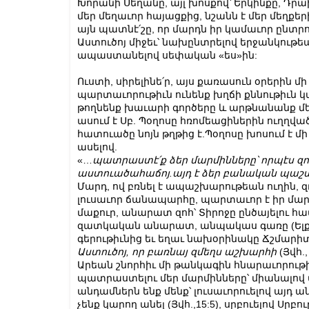
Խորանի Սեղանը, այլ խոսքով՝ Երկինքը, Դրա
մեր մեղաւոր հայացքից, նշանն է մեր մեղքերի
այն պատնէ՛շը, որ մարդն իր կամաւոր ընտրու
Աստուծոյ միջեւ՝ նախընտրելով երջանկութեա
ապաստանելով սեփական «ես»ին:
Ուստի, սիրելինե՛ր, այս քառասուն օրերին 
պարտաւորութիւն ունենք խղճի քննութիւն կ
թողնենք խաւարի գործերը և արթնանանք մեր
ասում է Սբ. Պօղոսը հռոմեացիներին ուղղված 
հատուածը նոյն թղթից է.Պօղոսը խոսում է մ
ասելով.
«…
պատրաստէ՛ք
ձեր
մարմինները՝
որպէս
զո
աստուածահաճոյ
.
այդ
է
ձեր
բանական
պաշտ
Մարդ, ով բռնել է ապաշխարութեան ուղին, զ
լուսաւոր ճանապարհը, պարտաւոր է իր մա
մաքուր, անարատ զոհ՝ Տիրոջը ընծայելու հա
զատկական անարատ, անպակաս գառը (Ելք, 
գերութիւնից եւ եղաւ նախօրինակը Ճշմարիտ 
Աստուծոյ
,
որ
բառնայ
զմեղս
աշխարհի
(Յվհ.,
Արեան շնորհիւ մի թանկագին հնարաւորութիւ
պատրաստելու մեր մարմինները՝ միանալով ա
անդամներն ենք մենք՝ լուսաւորուելով այդ 
չենք կարող անել (Յվհ.,15:5), սրբուելով Սրբ