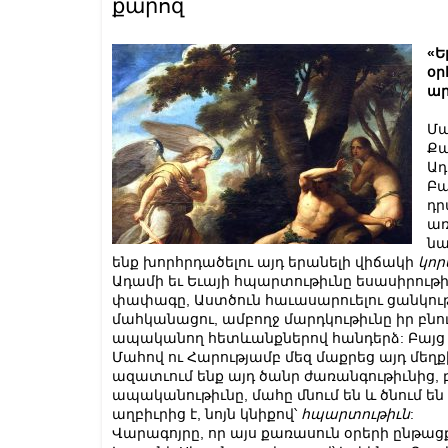
քարոզ
«Ե
օր
ար
Մա
Քա
Ադ
Բա
դր
առ
նա
ենք խորհրդածելու այդ երանելի վիճակի
կո
Ադամի եւ Եւայի հպարտութիւնը եսասիրութ
փափագը, Աստծուն հաւասարուելու ցանկութ
մահկանացու, ամբողջ մարդկութիւնը իր բն
ապականող հետևանքներով հանդերձ: Բայց Ա
Մահով ու Հարությամբ մեզ մաքրեց այդ մեղ
ազատւում ենք այդ ծանր ժառանգութիւնից, 
ապականութիւնը, մահը մնում են և ծնում են 
աղբիւրից է, նոյն կնիքով՝
հպարտութիւն
:
Վարագոյրը, որ այս քառասուն օրերի ընթացք