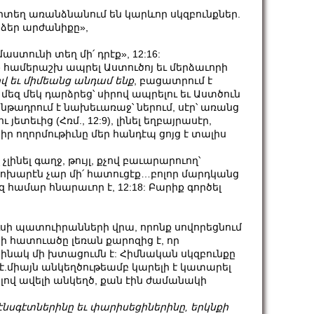
րտեղ առանձնանում են կարևոր սկզբունքներ.
է ձեր արժանիքը»,
ստունի տեղ մի՛ դրէք», 12:16:
ք համերաշխ ապրել Աստուծոյ եւ մերձաւորի
ով
եւ
միմեանց
անդամ
ենք
, բացատրում է
 մեզ մեկ դարձրեց՝ սիրով ապրելու եւ Աստծուն
նթադրում է նախեւառաջ՝ ներում, սէր՝ առանց
յետեւից (Հռմ., 12:9), լինել եղբայրասէր,
 իր ողորմութիւնը մեր հանդէպ ցոյց է տալիս
 չլինել գաղջ, թույլ, քչով բաւարարուող՝
 փոխարէն չար մի՛ հատուցէք…բոլոր մարդկանց
 համար հնարաւոր է, 12:18: Բարիք գործել
ուսի պատուիրանների վրա, որոնք սովորեցնում
 հատուածը լեռան քարոզից է, որ
ինակ մի խտացումն է: Հիմնական սկզբունքը
է.միայն անկեղծութեամբ կարելի է կատարել
նելով ավելի անկեղծ, քան էին ժամանակի
էնսգէտներինը
եւ
փարիսեցիներինը
,
երկնքի