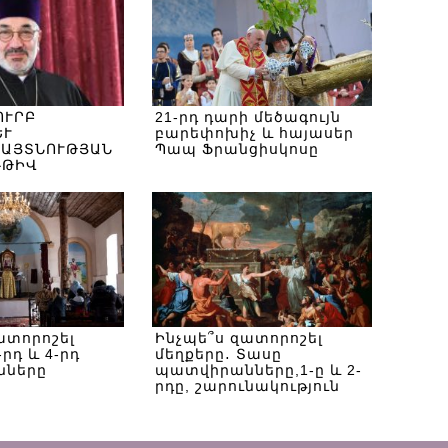
ՈՒՐԲ
21-րդ դարի մեծագույն
ԵՒ
բարեփոխիչ և հայասեր
ԱՅՏՆՈՒԹՅԱՆ
Պապ Ֆրանցիսկոսը
ՌԹԻՎ
ատորոշել
Ինչպե՞ս զատորոշել
-րդ և 4-րդ
մեղքերը․ Տասը
նները
պատվիրանները,1-ը և 2-
րդը, շարունակություն