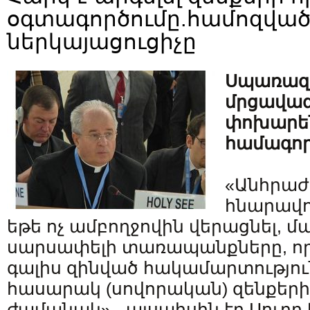
օգտագործումը.համոզված 
ներկայացուցիչը
Սպառազի
մրցավա
փոխարեն
համագոր
«Անհրաժ
հնարավո
եթե ոչ ամբողջովին վերացնել, մ
սարսափելի տառապանքները, որո
գալիս զինված հակամարտությու
հասարակ (սովորական) զենքեր
ժամանակ»,- այսպիսին էր Սուրբ