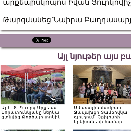
արքեպիսկոպոս Իվան Յուրկովիչ
Թարգմանեց`Նաիրա Բաղդասար
Այլ նյութեր այս 
Արհ. Տ. Գևորգ Արքեպս.
Ամառային ճամբար
Նորատունկյանը ներկա
Ջավախքի Տամբովկա
գտնվեց Թորիայի տոնին
գյուղում` Թբիլիսիի
երեխաների համար