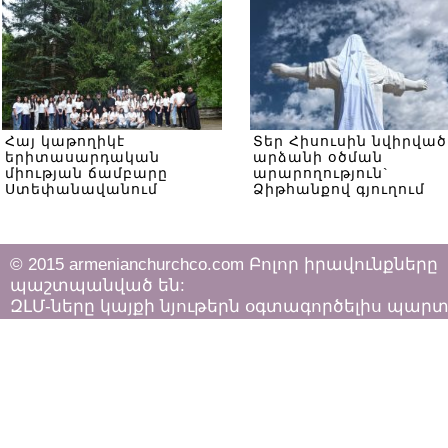
Հայ կաթողիկէ
Տեր Հիսուսին նվիրված
երիտասարդական
արձանի օծման
միության ճամբարը
արարողություն`
Ստեփանավանում
Ձիթհանքով գյուղում
© 2015 armenianchurchco.com Բոլոր իրավունքները
պաշտպանված են:
ԶԼՄ-ները կայքի նյութերն օգտագործելիս պար
հետևել «Հեղինակային իրավունքի և հարակից
իրավունքների մասին»
ՀՀ օրենքի դրույթներին: