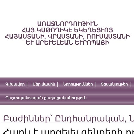
ԱՌԱՋՆՈՐԴՈՒԹԻՒՆ
ՀԱՅ ԿԱԹՈՂԻԿԷ ԵԿԵՂԵՑՒՈՅ
ՀԱՅԱՍՏԱՆԻ, ՎՐԱՍՏԱՆԻ, ՌՈՒՍԱՍՏԱՆԻ
ԵՒ ԱՐԵՒԵԼԵԱՆ ԵՒՐՈՊԱՅԻ
Գլխավոր
Մեր մասին
Նորություններ
Տեսանյութեր
Պաշտպանության քաղաքականություն
Բաժիններ՝
Ընդհանրական
,
Ն
Հարկ է արգելել զենքերի 