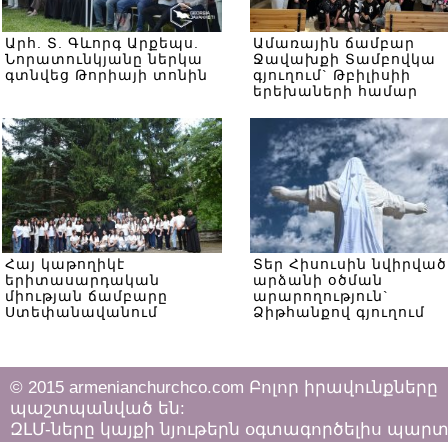
Արհ. Տ. Գևորգ Արքեպս.
Ամառային ճամբար
Նորատունկյանը ներկա
Ջավախքի Տամբովկա
գտնվեց Թորիայի տոնին
գյուղում` Թբիլիսիի
երեխաների համար
Հայ կաթողիկէ
Տեր Հիսուսին նվիրված
երիտասարդական
արձանի օծման
միության ճամբարը
արարողություն`
Ստեփանավանում
Ձիթհանքով գյուղում
© 2015 armenianchurchco.com Բոլոր իրավունքները
պաշտպանված են:
ԶԼՄ-ները կայքի նյութերն օգտագործելիս պար