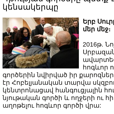
կենսակերպը
Երբ Սուր
մեր մեջ։
2016թ. Նո
Սրբազա
ավարտեց
հոգևոր 
գործերին նվիրված իր քարոզների
էր Հոբելյանական տարվա սկզբու
կենտրոնացավ հանգուցյալին հո
նյութական գործի և ողջերի ու 
աղոթելու հոգևոր գործի վրա: