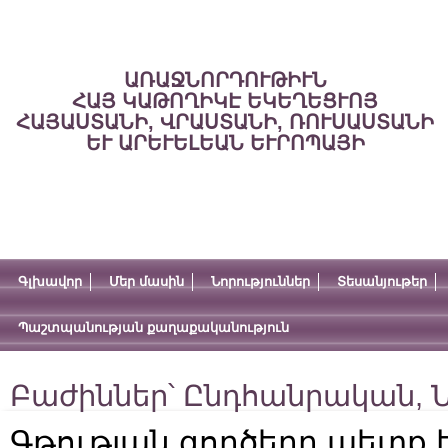
ԱՌԱՋՆՈՐԴՈՒԹԻՒՆ
ՀԱՅ ԿԱԹՈՂԻԿԷ ԵԿԵՂԵՑՒՈՅ
ՀԱՅԱՍՏԱՆԻ, ՎՐԱՍՏԱՆԻ, ՌՈՒՍԱՍՏԱՆԻ
ԵՒ ԱՐԵՒԵԼԵԱՆ ԵՒՐՈՊԱՅԻ
Գլխավոր
Մեր մասին
Նորություններ
Տեսանյութեր
Պաշտպանության քաղաքականություն
Բաժիններ՝
Ընդհանրական
,
Ն
Գթության գործերը պետք 