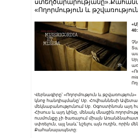
ստեղծարարությանը».Քահանա
«Ողորմություն և թշվառություն (M
«Մ
40:
Չն
Տա
ապ
Սր
առ
«Ո
mi
Ող
Վերնագիրը՝ «Ողորմություն և թշվառություն»
կնոջ հանդիպմանը՝ Սբ. Հովհաննեսի Ավետա
մեկնաբանությունում Սբ. Օգոստինոսն այդ հա
Հիսուս և այդ կինը, մենակ մնացին.ողորմու
ուսմունքը չի ծառայում միայն Առանձնահա
սփռելուն, այլ նաև՝ նշելու այն ուղին, որին 
Քահանայապետը: