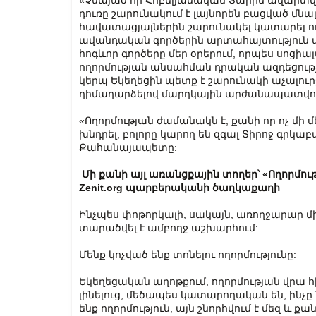
«Չնայած որ Հոբելյանական Տարին ավարտվեց
դուռը շարունակում է լայնորեն բացված մնա
հավատացյալներին շարունակել կատարել ողո
ավանդական գործերին արտահայտություն տա
հոգևոր գործերը մեր օրերում, որպես սոցիալ
ողորմության անսահման դրական ազդեցությ
կերպ Եկեղեցին պետք է շարունակի աչալուրջ
դիմադարձելով մարդկային արժանապատվու
«Ողորմության ժամանակն է, քանի որ ոչ մի մ
խնդրել, բոլորը կարող են զգալ Տիրոջ գրկաբ
Քահանայապետը:
Մի քանի այլ առանցքային տողեր՝ «Ողորմությու
Zenit.org պարբերականի ծաղկաքաղի
Ինչպես փոթորկալի, սակայն, առողջարար մի 
տարածվել է ամբողջ աշխարհում:
Մենք կոչված ենք տոնելու ողորմությունը:
Եկեղեցական աղոթքում, ողորմության վրա հի
լինելուց, մեծապես կատարողական են, ինչը 
ենք ողորմություն, այն շնորհվում է մեզ և 