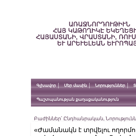
ԱՌԱՋՆՈՐԴՈՒԹԻՒՆ
ՀԱՅ ԿԱԹՈՂԻԿԷ ԵԿԵՂԵՑ
ՀԱՅԱՍՏԱՆԻ, ՎՐԱՍՏԱՆԻ, ՌՈՒ
ԵՒ ԱՐԵՒԵԼԵԱՆ ԵՒՐՈՊԱ
Գլխավոր
Մեր մասին
Նորություններ
Տ
Պաշտպանության քաղաքականություն
Բաժիններ՝
Ընդհանրական
,
Նորություն
«Ժամանակն է տրվելու ողորմո