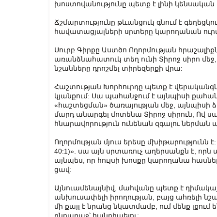
խոստովանությունը պետք է լինի կենսական 
Ճշմարտությունը թևանցուկ գնում է գեղեցկու
հավատացյալների սրտերը կարողանան ուրա
Սուրբ Գիրքը Աստծո Ողորմության հրաշալիքն
առանձնահատուկ տեղ ունի Տիրոջ սիրո մեջ,
նշանները դրոշմել տիրեզերքի վրա:
Հաշտության Խորհուրդը պետք է վերականգ
կյանքում: Սա պահանջում է այնպիսի քահանա
«հաշտեցման» ծառայության մեջ, այնպիսի ձև
մարդ անարգել մոտենա Տիրոջ սիրուն, Ով սպ
հնարավորություն ունենան զգալու ներման 
Ողորմության մյուս երեսը մխիթարությունն է
40:1)». սա այն սրտառուչ աղերսանքն է, որ
այնպես, որ հույսի խոսքը կարողանա հասնել
ցավ:
Այնուամենայնիվ, մահվանը պետք է դիմակա
անխուսափելի իրողության, բայց ահռելի նշա
մի քայլ է նրանց նկատմամբ, ում մենք լքում
ընդառաջ՝ հանդիպելու: