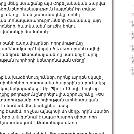
ո, որը մենք ստացանք այս Հոբելյանական Տարվա
ուն շնորհակալություն հայտնել՝ Իր տված
նք պետք է նաև շարունակենք տոնել
ական տոնակատարությունների ժամանակ, այդ
րդների, հատկապես՝ բուժիչ երկու
տովանանքի ժամանակ:
քանի գաղափարներ՝ ողորմությունը
ի ամենամյա օր՝ նվիրված Ավետարանն ավելի
արածելուն: Քահանայապետը նաև կոչ է արել
թյան խորհրդի կենտրոնական տեղը՝
 նախաձեռնություններ, որոնք արդեն սկսվել
 միսիոներներ խոստովանահայրերին շարունակել
ով երկարաձգել է Սբ. Պիուս 10-րդի հոգևոր
 թողություն շնորհելու լիազորությունը: «Ես
տադրությամբ, որ հղիության արհեստական
է դնում անմեղ կյանքին». ասել է
 է ասեմ, որ չկա այնպիսի մի մեղք, որին Աստծո
, երբ այն գտնում է ապաշխարող սիրտ, որը
ւմ շարունակում է Քահանայապետը: