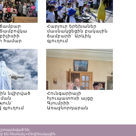
 ճամբար
Հարյուր երեխաներ
Տամբովկա
մասնակցեցին բակային
Թբիլիսիի
ճամբարի` Արևիկ
ի համար
գյուղում
սին նվիրված
Հունգարիայի
ծման
հյուպատոսի այցը
յուն`
Գյումրիի
 գյուղում
Առաջնորդարան
պաշտպանված են:
ր են հետևել «Հեղինակային