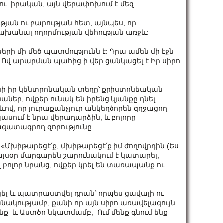
ու իրական, այն վերափոխում է մեզ:
թյան ու բարության հետ, այնպես, որ
խանալ ողորմության վեհության առջև:
երի մի մեծ պատմությունն է: Դրա ամեն մի էջն
 Ով արարման պահից ի վեր ցանկացել է Իր սիրո
նի իր կենտրոնական տեղը՝ քրիստոնեական
ներ, ովքեր ունակ են իրենց կյանքը դնել
ով, որ յուրաքանչյուր անկեղծորեն զղջացող
ասում է նրա վերադարձին, և բոլորը
ազատագրող զորությունը:
: «Մխիթարեցէ՛ք, մխիթարեցէ՛ք իմ ժողովրդին (Ես.
ն այսօր մարգարեն շարունակում է կատարել,
 բոլոր նրանց, ովքեր կրել են տառապանք ու
յել և պատրաստվել դրան՝ որպես ցավալի ու
նակությամբ, քանի որ այն սիրո առավելագույն
 ենք և Աստծո նկատմամբ, Ում մենք գնում ենք