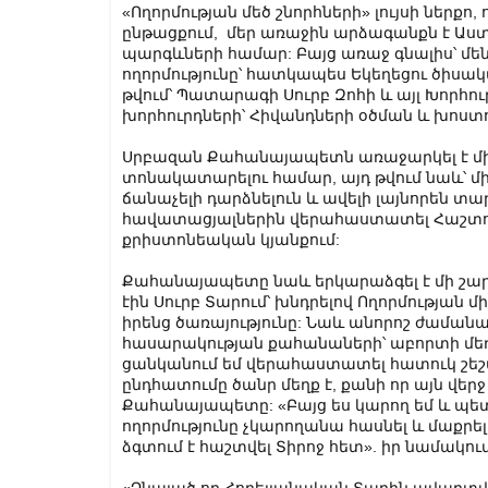
«Ողորմության մեծ շնորհների» լույսի ներք
ընթացքում, մեր առաջին արձագանքն է Աստծ
պարգևների համար: Բայց առաջ գնալիս՝ մե
ողորմությունը՝ հատկապես Եկեղեցու ծիս
թվում՝ Պատարագի Սուրբ Զոհի և այլ Խորհու
խորհուրդների՝ Հիվանդների օծման և խոս
Սրբազան Քահանայապետն առաջարկել է մի 
տոնակատարելու համար, այդ թվում նաև՝ մ
ճանաչելի դարձնելուն և ավելի լայնորեն տ
հավատացյալներին վերահաստատել Հաշտու
քրիստոնեական կյանքում:
Քահանայապետը նաև երկարաձգել է մի շարք
էին Սուրբ Տարում՝ խնդրելով Ողորմության
իրենց ծառայությունը: Նաև անորոշ ժամանակ
հասարակության քահանաների՝ աբորտի մեղքից
ցանկանում եմ վերահաստատել հատուկ շեշ
ընդհատումը ծանր մեղք է, քանի որ այն վերջ 
Քահանայապետը: «Բայց ես կարող եմ և պետք
ողորմությունը չկարողանա հասնել և մաքրել
ձգտում է հաշտվել Տիրոջ հետ». իր նամակո