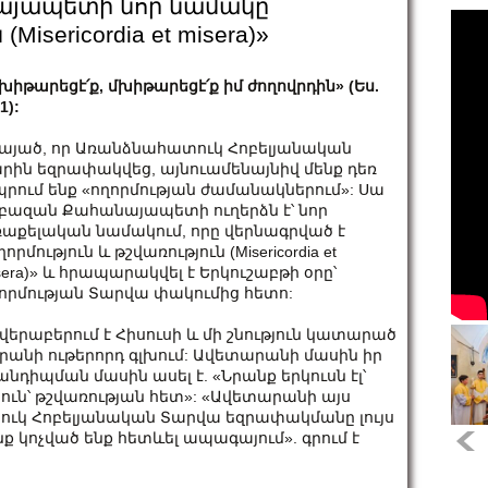
յապետի նոր նամակը՝
isericordia et misera)»
խիթարեցէ՛ք, մխիթարեցէ՛ք իմ ժողովրդին» (Ես.
1):
այած, որ Առանձնահատուկ Հոբելյանական
րին եզրափակվեց, այնուամենայնիվ մենք դեռ
րում ենք «ողորմության ժամանակներում»: Սա
բազան Քահանայապետի ուղերձն է՝ նոր
աքելական նամակում, որը վերնագրված է
ղորմություն և թշվառություն (Misericordia et
sera)» և հրապարակվել է Երկուշաբթի օրը՝
որմության Տարվա փակումից հետո:
 վերաբերում է Հիսուսի և մի շնություն կատարած
րանի ութերորդ գլխում: Ավետարանի մասին իր
նդիպման մասին ասել է. «Նրանք երկուսն էլ՝
թյուն՝ թշվառության հետ»: «Ավետարանի այս
տուկ Հոբելյանական Տարվա եզրափակմանը լույս
մենք կոչված ենք հետևել ապագայում». գրում է