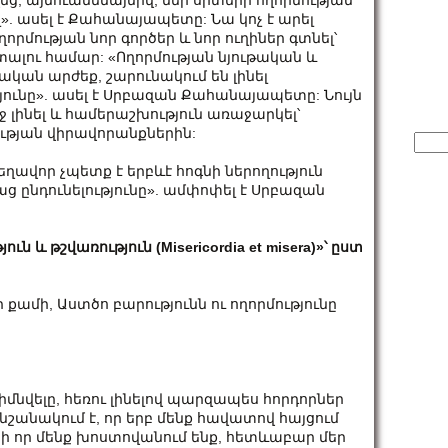
, այնուամենայնիվ, մեր սրտերի ողորմության
լ». ասել է Քահանայապետը: Նա կոչ է արել
րմության նոր գործեր և նոր ուղիներ գտնել՝
լու համար: «Ողորմության նյութական և
ական արժեք, շարունակում են լինել
ունը». ասել է Սրբազան Քահանայապետը: Նույն
 լինել և համերաշխություն առաջարկել՝
թյան վիրավորանքներին:
Sear
for:
եղավոր չպետք է երբևէ հոգնի ներողություն
աց ընդունելությունը». ամփոփել է Սրբազան
ն և թշվառություն (Misericordia et misera)»՝ ըստ
քամի, Աստծո բարությունն ու ողորմությունը
մնվելը, հեռու լինելով պարզապես հորդորներ
նշանակում է, որ երբ մենք հավատով հայցում
քանի որ մենք խոստովանում ենք, հետևաբար մեր