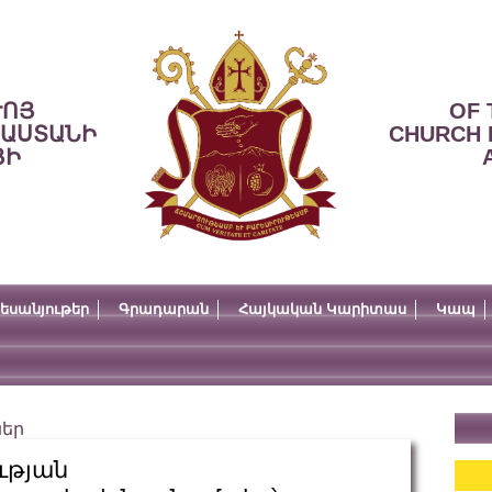
ՒՈՅ
OF 
ՍԱՍՏԱՆԻ
CHURCH 
ՅԻ
եսանյութեր
Գրադարան
Հայկական Կարիտաս
Կապ
ներ
ւթյան