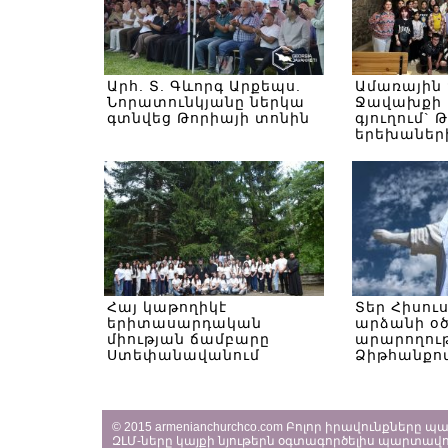
Արհ. Տ. Գևորգ Արքեպս.
Ամառային
Նորատունկյանը ներկա
Ջավախքի 
գտնվեց Թորիայի տոնին
գյուղում` 
երեխաներ
Հայ կաթողիկէ
Տեր Հիսու
երիտասարդական
արձանի օ
միության ճամբարը
արարողութ
Ստեփանավանում
Ձիթհանքով
© 2015 armenianchurchco.com Բոլոր իրավունքները 
ԶԼՄ-ները կայքի նյութերն օգտագործելիս պարտավո