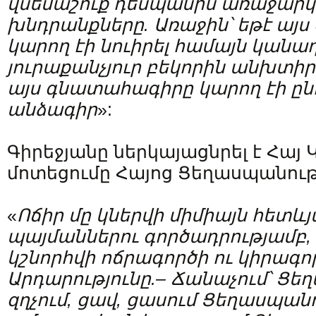
վսեմաշուք
դեսպանին
առաջարկ
խնդրանքները
.
Առաջին՝
եթէ
այս
կարող
էի
նուիրել
համայն
կանադ
յուրաքանչյուր
բեկորին
անխտիր
այս
գնատահագիրը
կարող
էի
ըն
անձագիր
»:
Գիրեջյանը ներկայացնրել է Հայ 
մոտեցումը Հայոց Ցեղասպանութ
«
Ոճիր
մը
կներվի
միմիայն
հետևյ
պայմաններու
գործադրությամբ
,
կշնորհվի
ոճրագործի
ու
կիրագո
Արդարությունը
.–
Ճանաչում՝
Ցեղ
զղչում
,
ցավ
,
ցասում
Ցեղասպանո