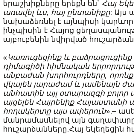
երաշխիքները երեքն են`
Հայ
Եկե
առավել
ևս
,
հայ
ընտանիքը
: Այս
նախաձեռնել է այնպիսի կարևո
ինչպիսին է Հայոց ցեղասպանութ
այբուբենին նվիրված հուշարձան
«
Կառուցեցինք
և
բաձրացուցինք
դիմագիծի
հիմնական
երրորդու
անբաժան
խորհուրդները
,
որոնք
վկայեն
յարաժամ
և
յամենայն
ժա
անհատին
այլ
օտարազգի
բոլոր
այցելեն
Հայրենիք
Հայաստանի
ա
հողակերտը
այս
ափերուն
»,– աս
մանրամասնելով այն գաղափարը,
հուշարձանները.Հայ եկեղեցին հ