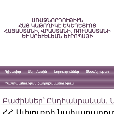
ԱՌԱՋՆՈՐԴՈՒԹԻՒՆ
ՀԱՅ ԿԱԹՈՂԻԿԷ ԵԿԵՂԵՑՒՈՅ
ՀԱՅԱՍՏԱՆԻ, ՎՐԱՍՏԱՆԻ, ՌՈՒՍԱՍՏԱՆԻ
ԵՒ ԱՐԵՒԵԼԵԱՆ ԵՒՐՈՊԱՅԻ
Գլխավոր
Մեր մասին
Նորություններ
Տեսանյութեր
Պաշտպանության քաղաքականություն
Բաժիններ՝
Ընդհանրական
,
Ն
ՀՀ Սփյուռքի նախարարութ