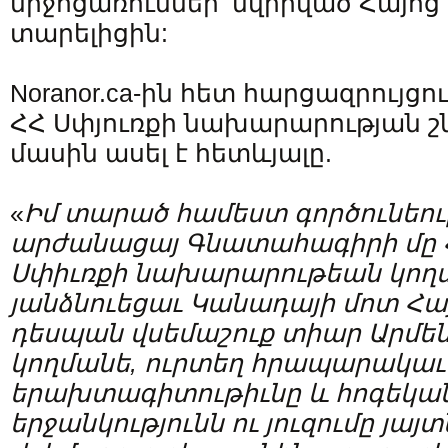
միջոցառումներ՝ նվիրված Հայոց 
տարելիցին:
Noranor.ca-ին հետ հարցազրույցո
ՀՀ Սփյուռքի նախարարության 
մասին ասել է հետևյալը.
«
Իմ
տարած
համեստ
գործունեո
արժանացայ
Գնատահագիրի
մը
Սփիւռքի
նախարարութեան
կող
յանձնուեցաւ
Կանադայի
մոտ
Հա
դեսպան
վսեմաշուք
տիար
Արմե
կողմանե
,
ուրտեղ
հրապարակաւ
երախտագիտութիւնը
և
հոգեկա
երջանկությունն
ու
յուզումը
յայտ