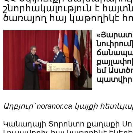
շնորհակալություն է հայտ
ծառայող հայ կաթողիկէ 
«Յարատե
նուիրում
ճանապար
քայլափո
եմ Աստծ
պատվիրա
Աղբյուր՝ noranor.ca կայքի հետևյա
Կանադայի Տորոնտո քաղաքի Սու
Լուսավորիչ հայ կաթողիկէ եկեղե