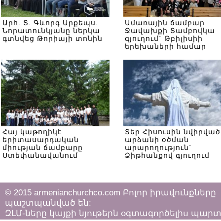
Արհ. Տ. Գևորգ Արքեպս.
Ամառային ճամբար
Նորատունկյանը ներկա
Ջավախքի Տամբովկա
գտնվեց Թորիայի տոնին
գյուղում` Թբիլիսիի
երեխաների համար
Հայ կաթողիկէ
Տեր Հիսուսին նվիրված
երիտասարդական
արձանի օծման
միության ճամբարը
արարողություն`
Ստեփանավանում
Ձիթհանքով գյուղում
© 2015 armenianchurchco.com Բոլոր իրավունքները
պաշտպանված են:
ԶԼՄ-ները կայքի նյութերն օգտագործելիս պար