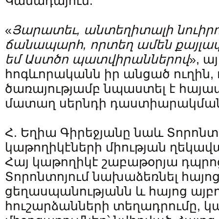
Կանադայում:
«
Յարատեւ
,
անտեղիտալի
նուիր
ճանապարհ
,
որտեղ
ամեն
քայլա
եմ
Աստծո
պատվիրաններով
», 
հոգևորականն իր անցած ուղին, 
ծառայությամբ նպաստել է հայա
մատաղ սերնդի դաստիարակման
Հ. Եղիա Գիրեջյանը նաև Տորոնտ
կաթողիկէների միության ղեկավար
Հայ կաթողիկէ շաբաթօրյա դպրո
Տորոնտոյում նախաձեռնել հայո
ցեղասպանությանն և հայոց այբ
հուշարձանների տեղադրումը, կ