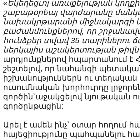
«
Եկեղեցւոյ
առաքելության
կողքի
շաբաթօրեայ
վարժարանը
մանկ
նախակրթարանի
միջնակարգի
բաժանմունքներով
,
որ
շրջանավ
հունձքեր
տվավ
35
տարիներու
ճ
ներկայիս
աշակերտության
թիվն
արդյունքներով հպարտանում է Հ
շեշտելով, որ նահանգի պետակա
իշխանություններն ու տեղական
ուսումնական խորհուրդը լրջորե
գործին`աջակցելով նյութական 
գործընթացին:
Արել է ամեն ինչ՝ օտար հողում հ
հայեցիությունը պահպանելու հա