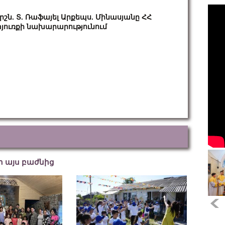
րշն. Տ. Ռաֆայել Արքեպս. Մինասյանը ՀՀ
յուռքի նախարարությունում
եր այս բաժնից