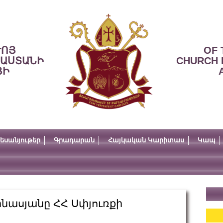
ՒՈՅ
OF 
ՍԱՍՏԱՆԻ
CHURCH 
ՅԻ
եսանյութեր
Գրադարան
Հայկական Կարիտաս
Կապ
ինասյանը ՀՀ Սփյուռքի