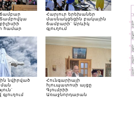
 ճամբար
Հարյուր երեխաներ
Տամբովկա
մասնակցեցին բակային
Թբիլիսիի
ճամբարի` Արևիկ
ի համար
գյուղում
սին նվիրված
Հունգարիայի
ծման
հյուպատոսի այցը
յուն`
Գյումրիի
 գյուղում
Առաջնորդարան