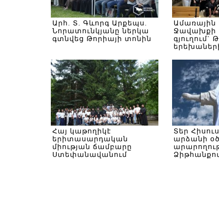
Արհ. Տ. Գևորգ Արքեպս.
Ամառային
Նորատունկյանը ներկա
Ջավախքի 
գտնվեց Թորիայի տոնին
գյուղում` 
երեխաներ
Հայ կաթողիկէ
Տեր Հիսու
երիտասարդական
արձանի օ
միության ճամբարը
արարողութ
Ստեփանավանում
Ձիթհանքով