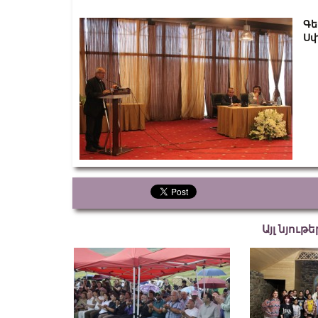
Գե
Սփ
Այլ նյութ