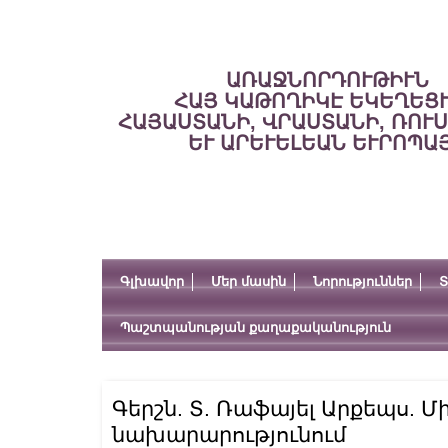
ԱՌԱՋՆՈՐԴՈՒԹԻՒՆ
ՀԱՅ ԿԱԹՈՂԻԿԷ ԵԿԵՂԵՑ
ՀԱՅԱՍՏԱՆԻ, ՎՐԱՍՏԱՆԻ, ՌՈՒ
ԵՒ ԱՐԵՒԵԼԵԱՆ ԵՒՐՈՊԱ
Գլխավոր
Մեր մասին
Նորություններ
Տ
Պաշտպանության քաղաքականություն
Գերշն. Տ. Ռաֆայել Արքեպս. Մ
նախարարությունում