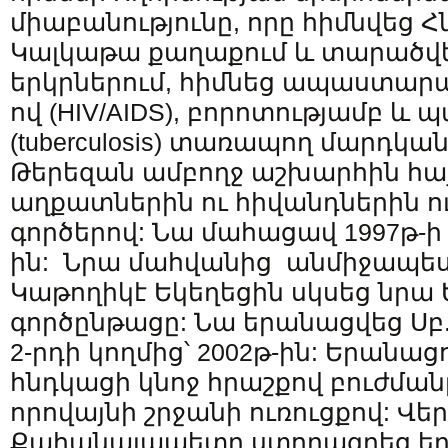
միաբանությունը, որը հիմնվեց
Կալկաթա քաղաքում և տարածվեց
երկրներում, հիմնեց ապաստարա
ով (HIV/AIDS), բորոտությամբ 
(tuberculosis) տառապող մարդկա
Թերեզան ամբողջ աշխարհին հա
աղքատներին ու հիվանդներին ո
գործերով: Նա մահացավ 1997թ-ի
ին: Նրա մահվանից անմիջապես հ
Կաթողիկէ Եկեղեցին սկսեց նր
գործընթացը: Նա երանացվեց Սբ
2-րդի կողմից՝ 2002թ-ին: Երանա
հնդկացի կնոջ հրաշքով բուժման
որովայնի շրջանի ուռուցքով: Վ
Քահանայապետը ստորագրեց եր