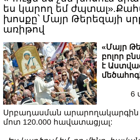
ես կարող եմ ժպտալ».Ք
խոսքը՝ Մայր Թերեզայի 
առիթով
«Մայր Թ
բոլոր բն
է Աստվա
մեծահոգ
6 
Սրբադասման արարողակարգին 
մոտ 120.000 հավատացյալ: