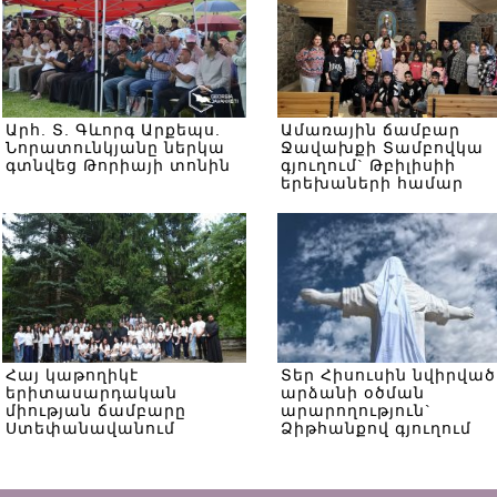
Արհ. Տ. Գևորգ Արքեպս.
Ամառային ճամբար
Նորատունկյանը ներկա
Ջավախքի Տամբովկա
գտնվեց Թորիայի տոնին
գյուղում` Թբիլիսիի
երեխաների համար
Հայ կաթողիկէ
Տեր Հիսուսին նվիրված
երիտասարդական
արձանի օծման
միության ճամբարը
արարողություն`
Ստեփանավանում
Ձիթհանքով գյուղում