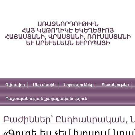
ԱՌԱՋՆՈՐԴՈՒԹԻՒՆ
ՀԱՅ ԿԱԹՈՂԻԿԷ ԵԿԵՂԵՑՒՈՅ
ՀԱՅԱՍՏԱՆԻ, ՎՐԱՍՏԱՆԻ, ՌՈՒՍԱՍՏԱՆԻ
ԵՒ ԱՐԵՒԵԼԵԱՆ ԵՒՐՈՊԱՅԻ
Գլխավոր
Մեր մասին
Նորություններ
Տեսանյութեր
Պաշտպանության քաղաքականություն
Բաժիններ՝
Ընդհանրական
,
Ն
«Գուցե ես չեմ խոսում նրա