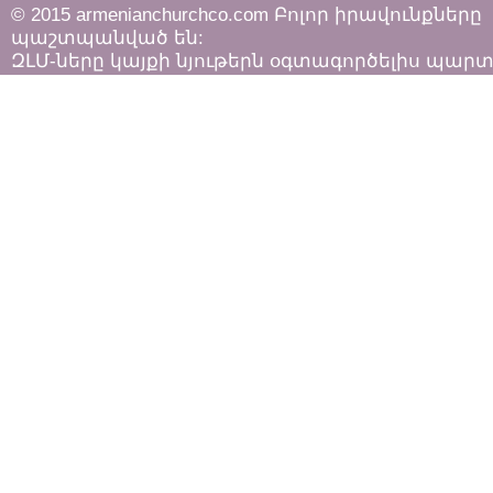
© 2015 armenianchurchco.com Բոլոր իրավունքները
պաշտպանված են:
ԶԼՄ-ները կայքի նյութերն օգտագործելիս պար
հետևել «Հեղինակային իրավունքի և հարակից
իրավունքների մասին»
ՀՀ օրենքի դրույթներին: