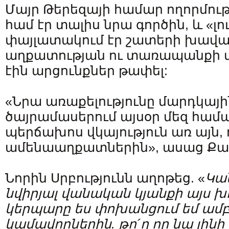
Մայր Թերեզայի համար ողորմությ
համ էր տալիս նրա գործին, և «լու
փայլատակում էր շատերի խավար
աղքատության ու տառապանքի մ
էին արցունքներ թափել:
«Նրա առաքելությունը մարդկայ
ծայրամասերում այսօր մեզ համար
պերճախոս վկայություն առ այն,
ամենաաղքատներին», ասաց Ք
Նորին Սրբությունն աղոթեց. «
Կա
նվիրյալ
վանական
կյանքի
այս
խ
կերպարը
ես
փոխանցում
եմ
ամբ
կամավորներին
.
թո
´
ղ
որ
նա
լինի