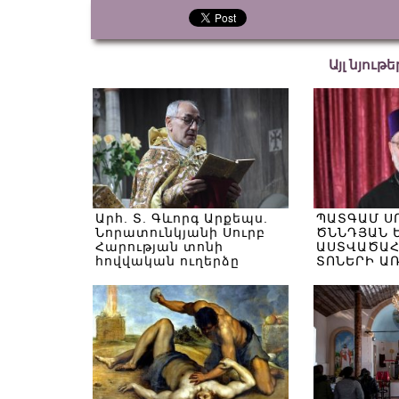
Այլ նյութ
Արհ. Տ. Գևորգ Արքեպս.
ՊԱՏԳԱՄ Ս
Նորատունկյանի Սուրբ
ԾՆՆԴՅԱՆ 
Հարության տոնի
ԱՍՏՎԱԾԱՀ
հովվական ուղերձը
ՏՈՆԵՐԻ Ա