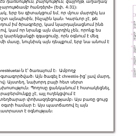
էն
դառնութիւն
,
բարկութիւն
,
զայրոյթ
,
աղաղակ
չարութեամբ
հանդերձ
» (Եփ․ 4։31)։
, երբ ես գիտակցում եմ, որ մյուս մարդիկ ևս
իշտ այնպիսին, ինչպին կան։ Կարևոր չէ, թե
դում իմ ծրագրերը, կամ նյարդայնացնում ինձ
վ, կամ որ նրանք այն մարդիկ չեն, որոնք ես
ը կարեկցանքի զգացումը, որն օգնում է մեզ
մի մասը, նույնիսկ այն դեպքում, երբ նա անում է
stéuetai-ն է՝ ծառայում է։ Ամբողջ
տագործված։ Այն ծագել է chrestós-ից՝ լավ մարդ,
երով։ Այստեղ, նախորդ բայի հետ սերտ
ախոսություն։ Պողոսը ցանկանում է հստակեցնել,
աբերմունքը չէ, այլ ուղեկցվում է
ստեղծարար փոխազդեցությամբ։ Այս բառը ցույց
նց օգտի համար է։ Այս պատճառով էլ այն
պատրաստ է օգնության։