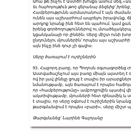
Ահա թե ինչու է Աստծո խոսքն ասում մեզ․«
Ամ
եւ
հայհոյութիւն
թող
վերանայ ձեզնից՝
իրենց
Համբերությունն արմատանում է այն ժամանակ
ունեն այս աշխարհում ապրելու իրավունք, ճ
արդյոք նրանք ինձ հետ են պահում, կամ քան
իրենց գործողություններով ու մտածելակերպո
կցանկանայի որ լինեին։ Սերը միշտ ունի խոր
ընդունելու մյուսներին՝ որպես այս աշխարհի 
այն ինչը ինձ դուր չի գալիս։
Սերը ծառայում է ուրիշներին
93․ Հաջորդ բառը, որ Պողոսն օգտագործեց chre
Աստվածաշնչում այս բառը միայն այստեղ է օգ
ով իր լավ լինելը ցույց է տալիս իր արարքն
նմանությամբ, այն ծառայում է որպես հաճոյ
որ «համբերությունը» ամբողջովին պասիվ վեր
ակտիվությամբ, մյուսների հետ դինամիկ և 
է տալիս, որ սերը օգնում է ուրիշներին նրա
թարգմանվում է որպես «բարի», սերը միշտ 
Թարգմանեց՝ Նարինե Գալոյանը