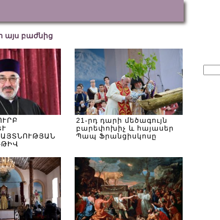
եր այս բաժնից
Sear
for:
ՈՒՐԲ
21-րդ դարի մեծագույն
ԵՒ
բարեփոխիչ և հայասեր
ԱՅՏՆՈՒԹՅԱՆ
Պապ Ֆրանցիսկոսը
ՌԹԻՎ