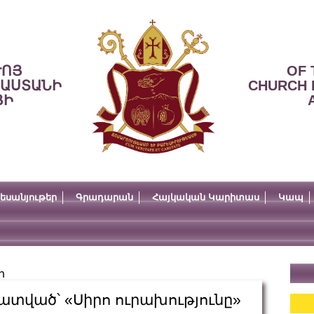
ՒՈՅ
OF 
ՍԱՍՏԱՆԻ
CHURCH 
ՅԻ
եսանյութեր
Գրադարան
Հայկական Կարիտաս
Կապ
ր
ատված՝ «Սիրո ուրախությունը»