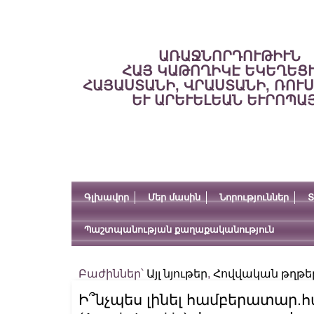
ԱՌԱՋՆՈՐԴՈՒԹԻՒՆ
ՀԱՅ ԿԱԹՈՂԻԿԷ ԵԿԵՂԵՑ
ՀԱՅԱՍՏԱՆԻ, ՎՐԱՍՏԱՆԻ, ՌՈՒ
ԵՒ ԱՐԵՒԵԼԵԱՆ ԵՒՐՈՊԱ
Գլխավոր
Մեր մասին
Նորություններ
Տ
Պաշտպանության քաղաքականություն
Բաժիններ՝
Այլ նյութեր
,
Հովվական թղթե
Ի՞նչպես լինել համբերատար.հ