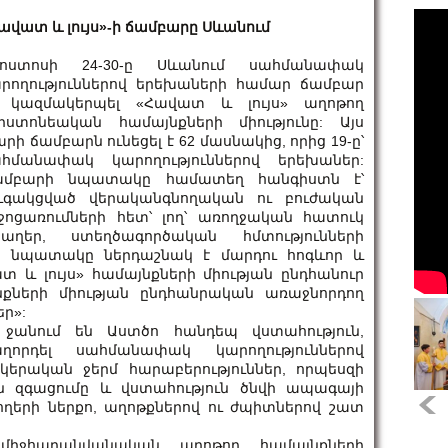
ավատ և լույս»-ի ճամբարը Սևանում
գոստոսի 24-30-ը Սևանում սահմանափակ
րողություններով երեխաների համար ճամբար
 կազմակերպել «Հավատ և լույս» աղոթող
իստոնեական համայնքների միությունը: Այս
րի ճամբարն ունեցել է 62 մասնակից, որից 19-ը՝
հմանափակ կարողություններով երեխաներ:
ամբարի նպատակը համատեղ հանգիստն է՝
ւգակցված վերականգնողական ու բուժական
ջոցառումների հետ՝ լող՝ առողջական հատուկ
աղեր, ստեղծագործական հմտությունների
ի նպատակը ներդաշնակ է մարդու հոգևոր և
և լույս» համայնքների միության ընդհանուր
ների միության ընդհանրական առաջնորդող
եր»:
ջանում են Աստծո հանդեպ վստահություն,
ղորդել սահմանափակ կարողություններով
կերական ջերմ հարաբերություններ, որպեսզի
ն զգացումը և վստահություն ծնվի ապագայի
ողերի ներքո, աղոթքներով ու ժպիտներով շատ
միջհարանվանական աղոթող համայնքների