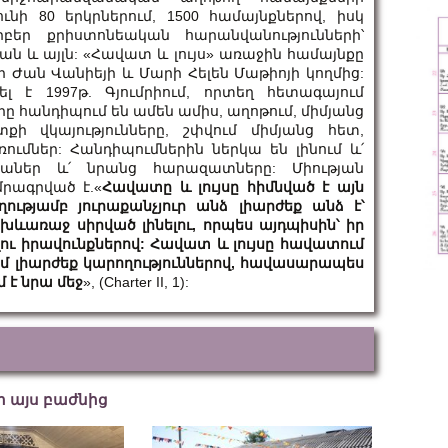
 ունի 80 երկրներում, 1500 համայնքներով, իսկ
եր քրիստոնեական հարանվանությունների՝
ան և այլն: «Հավատ և լույս» առաջին համայնքը
եր Ժան Վանիեյի և Մարի Հելեն Մաթիոյի կողմից:
 է 1997թ. Գյումրիում, որտեղ հետագայում
ը հանդիպում են ամեն ամիս, աղոթում, միմյանց
ի վկայությունները, շփվում միմյանց հետ,
ումներ: Հանդիպումներին ներկա են լինում և՛
խաներ և՛ նրանց հարազատները: Միության
մրագրված է.«
Հավատը և լույսը հիմնված է այն
թյամբ յուրաքանչյուր անձ լիարժեք անձ է՝
ախևառաջ սիրված լինելու, որպես այդպիսին՝ իր
լու իրավունքներով: Հավատ և լույսը հավատում
ամ լիարժեք կարողություններով, հավասարապես
 է նրա մեջ
», (Charter II, 1):
եր այս բաժնից