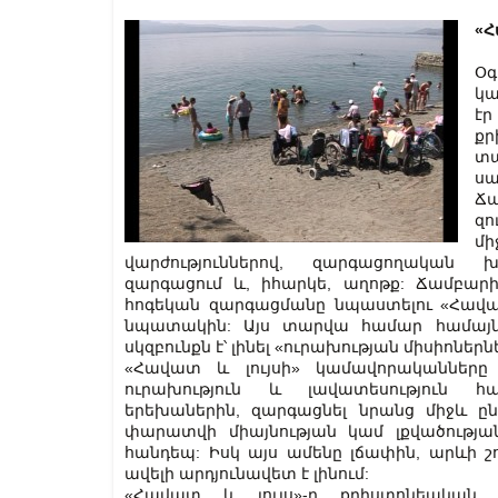
«Հ
Օ
կա
էր
քր
տա
սա
Ճ
զո
մի
վարժություններով, զարգացողական խ
զարգացում և, իհարկե, աղոթք: Ճամբար
հոգեկան զարգացմանը նպաստելու «Հավատ 
նպատակին: Այս տարվա համար համայնք
սկզբունքն է՝ լինել «ուրախության միսիոներն
«Հավատ և լույսի» կամավորականները 
ուրախություն և լավատեսություն հա
երեխաներին, զարգացնել նրանց միջև ըն
փարատվի միայնության կամ լքվածությա
հանդեպ: Իսկ այս ամենը լճափին, արևի շ
ավելի արդյունավետ է լինում:
«Հավատ և լույս»-ը քրիստոնեական 