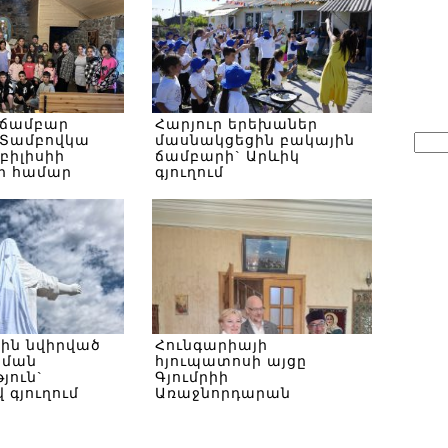
 ճամբար
Հարյուր երեխաներ
Sear
Տամբովկա
մասնակցեցին բակային
Թբիլիսիի
ճամբարի` Արևիկ
for:
ի համար
գյուղում
սին նվիրված
Հունգարիայի
ծման
հյուպատոսի այցը
յուն`
Գյումրիի
 գյուղում
Առաջնորդարան