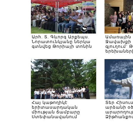
Արհ. Տ. Գևորգ Արքեպս.
Ամառային
Նորատունկյանը ներկա
Ջավախքի 
գտնվեց Թորիայի տոնին
գյուղում` 
երեխաներ
Հայ կաթողիկէ
Տեր Հիսու
երիտասարդական
արձանի օ
միության ճամբարը
արարողութ
Ստեփանավանում
Ձիթհանքով