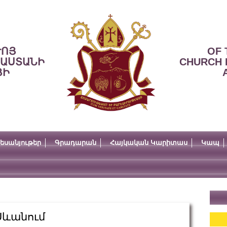
ՒՈՅ
OF 
ՍԱՍՏԱՆԻ
CHURCH 
ՅԻ
եսանյութեր
Գրադարան
Հայկական Կարիտաս
Կապ
Սևանում