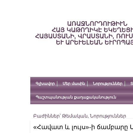
ԱՌԱՋՆՈՐԴՈՒԹԻՒՆ
ՀԱՅ ԿԱԹՈՂԻԿԷ ԵԿԵՂԵՑ
ՀԱՅԱՍՏԱՆԻ, ՎՐԱՍՏԱՆԻ, ՌՈՒ
ԵՒ ԱՐԵՒԵԼԵԱՆ ԵՒՐՈՊԱ
Գլխավոր
Մեր մասին
Նորություններ
Տ
Պաշտպանության քաղաքականություն
Բաժիններ՝
Թեմական
,
Նորություններ
«Հավատ և լույս»-ի ճամբարը 