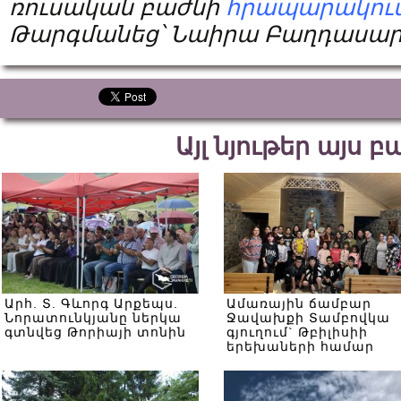
ռուսական բաժնի
հրապարակու
Թարգմանեց՝ Նաիրա Բաղդասար
Այլ նյութեր այս 
Արհ. Տ. Գևորգ Արքեպս.
Ամառային ճամբար
Նորատունկյանը ներկա
Ջավախքի Տամբովկա
գտնվեց Թորիայի տոնին
գյուղում` Թբիլիսիի
երեխաների համար