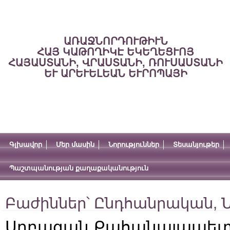
ԱՌԱՋՆՈՐԴՈՒԹԻՒՆ
ՀԱՅ ԿԱԹՈՂԻԿԷ ԵԿԵՂԵՑՒՈՅ
ՀԱՅԱՍՏԱՆԻ, ՎՐԱՍՏԱՆԻ, ՌՈՒՍԱՍՏԱՆԻ
ԵՒ ԱՐԵՒԵԼԵԱՆ ԵՒՐՈՊԱՅԻ
Գլխավոր
Մեր մասին
Նորություններ
Տեսանյութեր
Պաշտպանության քաղաքականություն
Բաժիններ՝
Ընդհանրական
,
Ն
Սրբազան Քահանայապետի