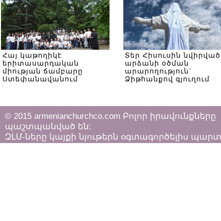
Հայ կաթողիկէ
Տեր Հիսուսին նվիրված
երիտասարդական
արձանի օծման
միության ճամբարը
արարողություն`
Ստեփանավանում
Ձիթհանքով գյուղում
© 2015 armenianchurchco.com Բոլոր իրավունքները
պաշտպանված են:
ԶԼՄ-ները կայքի նյութերն օգտագործելիս պար
հետևել «Հեղինակային իրավունքի և հարակից
իրավունքների մասին»
ՀՀ օրենքի դրույթներին: