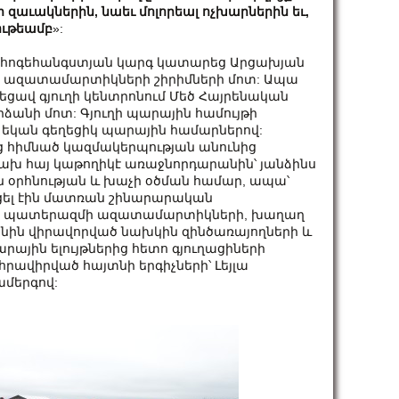
ր
զաւակներին
,
նաեւ
մոլորեալ
ոչխարներին
եւ
,
ութեամբ
»:
 հոգեհանգստյան կարգ կատարեց Արցախյան
 ազատամարտիկների շիրիմների մոտ: Ապա
նեցավ գյուղի կենտրոնում Մեծ Հայրենական
անի մոտ: Գյուղի պարային համույթի
եկան գեղեցիկ պարային համարներով:
ց հիմնած կազմակերպության անունից
ախ հայ կաթողիկէ առաջնորդարանին՝ յանձինս
ն օրհնության և խաչի օծման համար, ապա՝
կցել էին մատռան շինարարական
ան պատերազմի ազատամարտիկների, խաղաղ
նին վիրավորված նախկին զինծառայողների և
ային ելույթներից հետո գյուղացիների
րավիրված հայտնի երգիչների՝ Լեյլա
ամերգով: