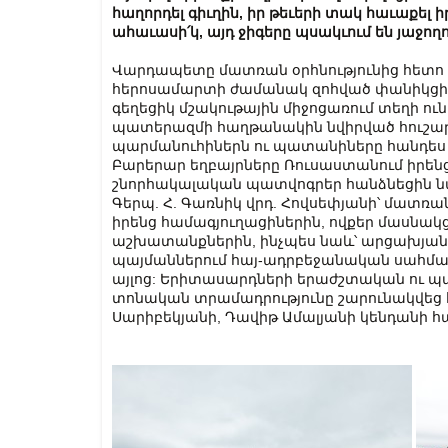
հաղորդել
գիւղին
,
իր
թեւերի
տակ
հաւաքել
ի
ահաւասի՛կ
,
այդ
ջիգերը
պսակւում
են
յաջող
Վարդապետը մատռան օրհնությունից հետո
հերոսամարտի ժամանակ զոհված փանիկցի
գեղեցիկ մշակութային միջոցառում տեղի ու
պատերազմի հաղթանակին նվիրված հուշարձ
պարմանուհիներն ու պատանիները հանդես 
Բարերար եղբայրները Ռուսաստանում իրեն
շնորհակալական պատվոգրեր հանձնեցին ն
Գերպ. Հ. Գառնիկ վրդ. Հովսեփյանի՝ մատռա
իրենց համագյուղացիներին, ովքեր մասնա
աշխատանքներին, ինչպես նաև՝ արցախյ
պայմաններում հայ-ադրբեջանական սահմա
այլոց: Երիտասարդների երաժշտական ու պար
տոնական տրամադրությունը շարունակվեց հ
Սարիբեկյանի, Դավիթ Ամալյանի կենդանի հ