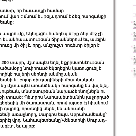
աստի
,
որ
հաւատքի
համար
րում
վառ
է
մնում
եւ
թելադրում
է
ձեզ
հարգանքի
թեանը
:
ն
ապրումը
,
Եկեղեցու
հանդէպ
սէրը
ձեր
մէջ
չի
ի
եւ
անհաւատութեան
ճիրաններում
եւ
,
աւելին
ուռը
մի
ծիլ
է
,
որը
,
անշուշտ
հոգեւոր
ծիլեր
է
տ
200
տարի
,
մշտապէս
եղել
է
քրիստոնէութեան
ւածամօրը
նուիրուած
եկեղեցին
կառուցուել
է
ողիկէ
հայերի
սերնդի
անմիջական
եանի
եւ
բոլոր
գիւղացիների
միասնական
անը
մշտապէս
առանձնակի
հարգանք
են
վայելել
:
կութեան
,
տնտեսութեան
նախաձեռնողներն
ու
քի
տուած
:
Պետրոս
Նահապետեանին
յաջորդած
գեղեցիկ
մի
ծառաստան
,
որով
այսօր
էլ
հիանում
ի
դպրոց
,
որտեղից
սերել
են
անուանի
թեմի
առաջնորդ
,
Սարգիս
եպս
.
Աբրահամեանը՝
րիէլ
վրդ
.
Նահապետեանը՝Վենետիկի
Մուրադ
–
յագէտ
,
եւ
այլօք
: