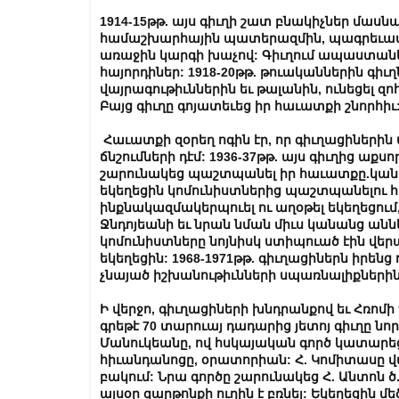
1914-15
թթ
.
այս
գիւղի
շատ
բնակիչներ
մասնա
համաշխարհային
պատերազմին
,
պագրեւատ
առաջին
կարգի
խաչով
:
Գիւղում
ապաստանե
հայորդիներ
: 1918-20
թթ
.
թուականներին
գիւղ
վայրագութիւններին
եւ
թալանին
,
ունեցել
զո
Բայց
գիւղը
գոյատեւեց
իր
հաւատքի
շնորհիւ
Հաւատքի
զօրեղ
ոգին
էր
,
որ
գիւղացիներին
ճնշումների
դէմ
: 1936-37
թթ
.
այս
գիւղից
աքսոր
շարունակեց
պաշտպանել
իր
հաւատքը
.
կան
եկեղեցին
կոմունիստներից
պաշտպանելու
ինքնակազմակերպուել
ու
աղօթել
եկեղեցում
Ջնդոյեանի
եւ
նրան
նման
միւս
կանանց
անն
կոմունիստները
նոյնիսկ
ստիպուած
էին
վեր
եկեղեցին
: 1968-1971
թթ
.
գիւղացիներն
իրենց
չնայած
իշխանութիւնների
սպառնալիքների
Ի
վերջո
,
գիւղացիների
խնդրանքով
եւ
Հռոմի
գրեթէ
70
տարուայ
դադարից
յետոյ
գիւղը
նոր
Մանուկեանը
,
ով
հսկայական
գործ
կատարե
հիւանդանոցը
,
օրատորիան
:
Հ. Կոմիտասը
վ
բակում
:
Նրա
գործը
շարունակեց
Հ
.
Անտոն
ծ
այսօր
զարթոնքի
ուղին
է
բռնել
:
Եկեղեցին
մե