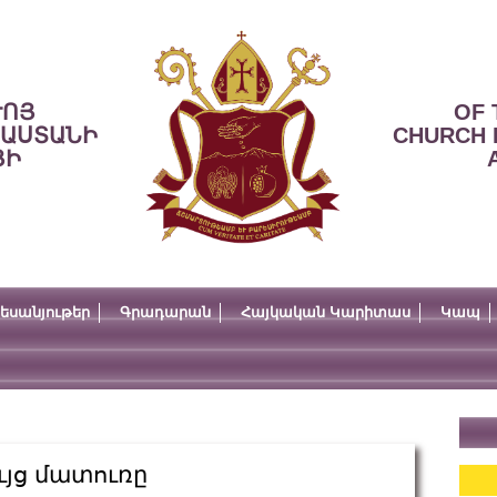
ՒՈՅ
OF 
ՍԱՍՏԱՆԻ
CHURCH 
ՅԻ
եսանյութեր
Գրադարան
Հայկական Կարիտաս
Կապ
ւյց մատուռը