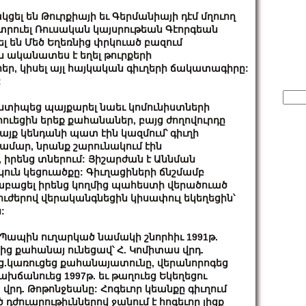
կցել
են
Թուրքիայի
եւ
Գերմանիայի
դէմ
մղուող
րուել
Ռուսական
կայսրութեան
Գէորգեան
լ
են
Մեծ
Եղեռնից
փրկուած
բազում
ն
ականատես
է
եղել
թուրքերի
հեր
,
կիսել
այլ
հայկական
գիւղերի
ճակատագիրը
:
:
Sear
for:
ստիպեց
պայքարել
նաեւ
կոմունիստների
ուեցին
երեք
քահանաներ
,
բայց
ժողովուրդը
այք
կենդանի
պատ
էին
կազմում՝
գիւղի
համար
,
նրանք
շարունակում
էին
,
իրենց
տներում
:
Յիշարժան
է
Աննման
կուն
կեցուածքը
:
Գիւղացիների
ճնշմամբ
աբացել
իրենց
կողմից
պահեստի
վերածուած
ուժերով
վերականգնեցին
կիսափուլ
եկեղեցին՝
ն
:
Պապին
ուղարկած
նամակի
շնորհիւ
1991
թ
.
ից
քահանայ
ունեցավ՝
Հ
.
Կոմիտաս
վրդ
.
ց
.
կառուցեց
քահանայատունը
,
վերանորոգեց
ախճանուեց
1997
թ
.
եւ
թաղուեց
Եկեղեցու
.
վրդ
.
Թոթոնջեանը
:
Հոգեւոր
կեանքը
գիւղում
ծ
դժուարութիւններով
ջանում
է
հոգեւոր
լիցք