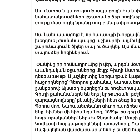
Այս
մատռան
կառուցումը
ապացոյցն
է
այն
փ
նահատակուածների
յիշատակը
ձեր
հոգինե
տուրք
մատուցել
նրանց
սուրբ
մարտիրոսու
Սա
նաեւ
ապացոյց
է
,
որ
հաւատքի
խորքայի
խեղդուել
ժամանակակից
աշխարհի
աղմուկ
շարունակում
է
ծիլեր
տալ
ու
ծաղկել
:
Այս
մատ
տալու
ձեր
հոգիներում
:
Փանիկը
իր
հիմնադրումից
ի
վէր
,
արդեն
մօ
աւանդական
օջախներից
մէկը
:
Գիւղի
Աստո
դեռեւս
1846
թ
.
Ալաշկերտից
ներգաղթած
կաթ
հաջորդներից՝
Պետրոս
քահանայ
Նահապետ
ջանքերով
:
Այստեղ
Եկեղեցին
եւ
հոգեւորակ
Գիւղի
քահանաներն
են
եղել
կրթութեան
,
բժշ
զարգացնողները՝
բնակիչների
հետ
ձեռք
ձեռ
Պօղոս
վրդ
.
Նահապետեանը
գիւղը
դարձրեց
ենք
,
հիմնեց
մի
հիհանդանոց
, 1859
թ
.
բացեց
մ
հոգեւորականներ՝
Ներսէս
Ջնդոյեանը՝
Մուշի
Կովկասի
հայ
կաթողիկէների
առաջնորդ
,
Գաբ
Ռաֆայելեան
վարժարանի
տեսուչ
եւ
մեծ
հա