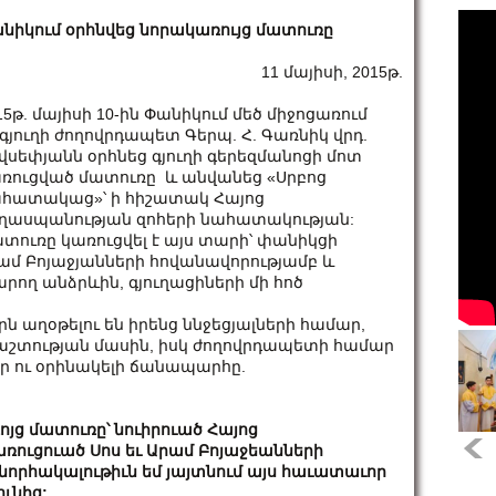
նիկում օրհնվեց նորակառույց մատուռը
11 մայիսի, 2015թ.
15թ. մայիսի 10-ին Փանիկում մեծ միջոցառում
.գյուղի ժողովրդապետ Գերպ. Հ. Գառնիկ վրդ.
վսեփյանն օրհնեց գյուղի գերեզմանոցի մոտ
ռուցված մատուռը և անվանեց «Սրբոց
հատակաց»՝ ի հիշատակ Հայոց
ղասպանության զոհերի նահատակության:
տուռը կառուցվել է այս տարի՝ փանիկցի
մ Բոյաջյանների հովանավորությամբ և
արող անձրևին, գյուղացիների մի հոծ
րն աղօթելու են իրենց ննջեցյալների համար,
եպաշտության մասին, իսկ ժողովրդապետի համար
վար ու օրինակելի ճանապարհը.
ոյց
մատուռը՝
նուիրուած
Հայոց
առուցուած
Սոս
եւ
Արամ
Բոյաջեանների
նորհակալութիւն
եմ
յայտնում
այս
հաւատաւոր
ունից
: