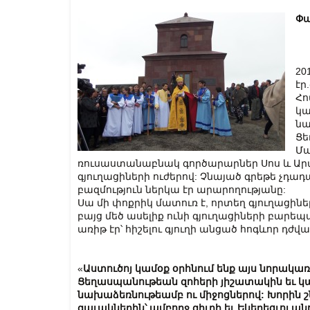
Փա
20
էր
Հո
կա
նա
Ցե
Մա
ռուսաստանաբնակ գործարարներ Սոս և Արա
գյուղացիների ուժերով: Չնայած գրեթե չդադ
բազմություն ներկա էր արարողությանը:
Սա մի փոքրիկ մատուռ է, որտեղ գյուղացինե
բայց մեծ ասելիք ունի գյուղացիների բար
առիթ էր՝ հիշելու գյուղի անցած հոգևոր դժ
«
Աստուծոյ
կամօք
օրհնում
ենք
այս
նորակառ
Ցեղասպանութեան
զոհերի
յիշատակին
եւ
կ
նախաձեռնութեամբ
ու
միջոցներով
:
Խորին
շ
զաւակներին՝
ամբողջ
գիւղի
եւ
Եկեղեցւոյ
ան