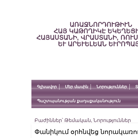
ԱՌԱՋՆՈՐԴՈՒԹԻՒՆ
ՀԱՅ ԿԱԹՈՂԻԿԷ ԵԿԵՂԵՑ
ՀԱՅԱՍՏԱՆԻ, ՎՐԱՍՏԱՆԻ, ՌՈՒ
ԵՒ ԱՐԵՒԵԼԵԱՆ ԵՒՐՈՊԱ
Գլխավոր
Մեր մասին
Նորություններ
Տ
Պաշտպանության քաղաքականություն
Բաժիններ՝
Թեմական
,
Նորություններ
Փանիկում օրհնվեց նորակառո