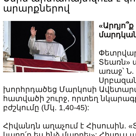
արարքներով
«Արդյո՞ք
մարդկան
Փետրվար
Տեառն» 
առաջ՝ Ն.
Սրբազա
խորհրդածեց Մարկոսի Ավետարա
հատվածի շուրջ, որտեղ նկարագր
բժշկումը (Մկ. 1,40-45):
Հիվանդն աղաչում է Հիսուսին. «
կարո՛ղ ես ինձ մաքրել»: Հիսու