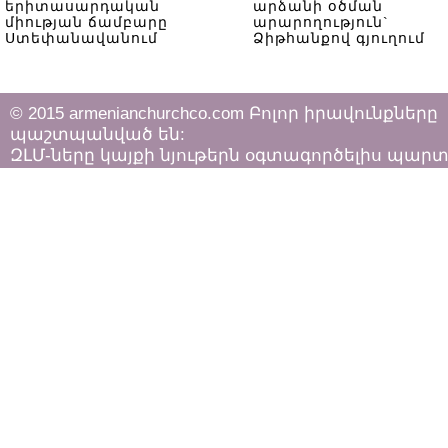
երիտասարդական
արձանի օծման
միության ճամբարը
արարողություն`
Ստեփանավանում
Ձիթհանքով գյուղում
© 2015 armenianchurchco.com Բոլոր իրավունքները
պաշտպանված են:
ԶԼՄ-ները կայքի նյութերն օգտագործելիս պար
հետևել «Հեղինակային իրավունքի և հարակից
իրավունքների մասին»
ՀՀ օրենքի դրույթներին: