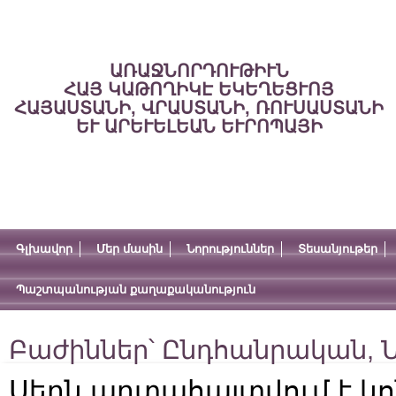
ԱՌԱՋՆՈՐԴՈՒԹԻՒՆ
ՀԱՅ ԿԱԹՈՂԻԿԷ ԵԿԵՂԵՑՒՈՅ
ՀԱՅԱՍՏԱՆԻ, ՎՐԱՍՏԱՆԻ, ՌՈՒՍԱՍՏԱՆԻ
ԵՒ ԱՐԵՒԵԼԵԱՆ ԵՒՐՈՊԱՅԻ
Գլխավոր
Մեր մասին
Նորություններ
Տեսանյութեր
Պաշտպանության քաղաքականություն
Բաժիններ՝
Ընդհանրական
,
Ն
Սերն արտահայտվում է կ