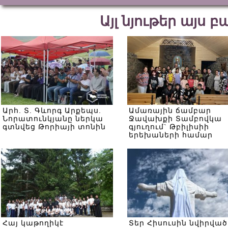
Այլ նյութեր այս 
Արհ. Տ. Գևորգ Արքեպս.
Ամառային ճամբար
Նորատունկյանը ներկա
Ջավախքի Տամբովկա
գտնվեց Թորիայի տոնին
գյուղում` Թբիլիսիի
երեխաների համար
Հայ կաթողիկէ
Տեր Հիսուսին նվիրված