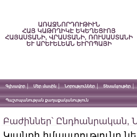
ԱՌԱՋՆՈՐԴՈՒԹԻՒՆ
ՀԱՅ ԿԱԹՈՂԻԿԷ ԵԿԵՂԵՑՒՈՅ
ՀԱՅԱՍՏԱՆԻ, ՎՐԱՍՏԱՆԻ, ՌՈՒՍԱՍՏԱՆԻ
ԵՒ ԱՐԵՒԵԼԵԱՆ ԵՒՐՈՊԱՅԻ
Գլխավոր
Մեր մասին
Նորություններ
Տեսանյութեր
Պաշտպանության քաղաքականություն
Բաժիններ՝
Ընդհանրական
,
Ն
Կյանքի իմաստությունը նե