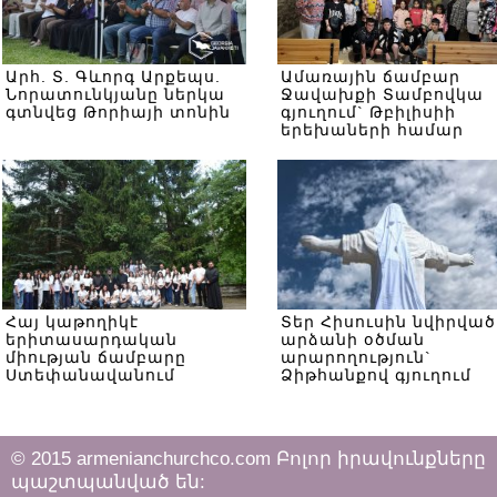
Արհ. Տ. Գևորգ Արքեպս.
Ամառային ճամբար
Նորատունկյանը ներկա
Ջավախքի Տամբովկա
գտնվեց Թորիայի տոնին
գյուղում` Թբիլիսիի
երեխաների համար
Հայ կաթողիկէ
Տեր Հիսուսին նվիրված
երիտասարդական
արձանի օծման
միության ճամբարը
արարողություն`
Ստեփանավանում
Ձիթհանքով գյուղում
© 2015 armenianchurchco.com Բոլոր իրավունքները
պաշտպանված են: