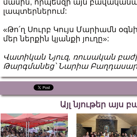
մասին, որպեսզի այն բավականա
լապտերներում:
«Թո՛ղ Սուրբ Կույս Մարիամն օգ
մեր ներքին կյանքի յուղը»:
Վատիկան Նյուզ, ռուսական բաժ
Թարգմանեց՝ Նարիա Բաղդասար
Այլ նյութեր այս 