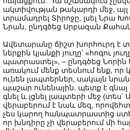
հայացքում: Դա նշանակում չընկն
ակտիվության թակարդի մեջ, այ
տրամադրել Տիրոջը, լսել Նրա Խո
Նրան, ընդգծեց Սրբազան Քահա
Ավետարանը ճիշտ խորհուրդ է տա
ներքին կյանքի յուղը՝ «հոգու յուղ
պատրաստել», – ընդգծեց Նորին Ս
առակում մենք տեսնում ենք, որ 
ունեն լապտերներ, սակայն նրանք
պաշար ունենային. պետք է գնալ
գնել և լցնել լապտերի մեջ (տես՝ Մ
վերաբերում է նաև մեզ, որովեհտ
չես կարող հանպատրաստից ստե
որ խնդիրը չի վերաբերում մի հար