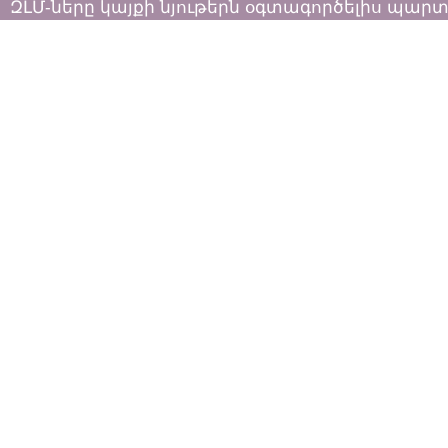
ԶԼՄ-ները կայքի նյութերն օգտագործելիս պար
հետևել «Հեղինակային իրավունքի և հարակից
իրավունքների մասին»
ՀՀ օրենքի դրույթներին: