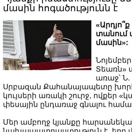
մասին հոգածությունն է
«Արդյո՞ք
տանում մ
մասին»:
Նոյեմբեր
Տեառն» 
առաջ՝ Ն.
Սրբազան Քահանայապետը խոր
կույսերի առակի շուրջ, ովքեր «կ
փեսային ընդառաջ գնալու համար»
Մեր ամբողջ կյանքը հարսանեկա
նախապատրաստություն է, երբ մ