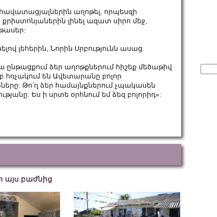
հավատացյալներին աղոթել, որպեսզի
ր քրիստոնյաներին լինել ազատ սիրո մեջ,
թասեր:
լով լեհերին, Նորին Սրբությունն ասաց.
ա ընթացքում ձեր աղոթքներում հիշեք մեծաթիվ
Sear
for:
բ հռչակում են Ավետարանը բոլոր
րները: Թո՛ղ ձեր համայնքներում չպակասեն
յանը: Ես ի սրտե օրհնում եմ ձեզ բոլորիդ»:
եր այս բաժնից