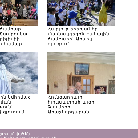
 ճամբար
Հարյուր երեխաներ
Տամբովկա
մասնակցեցին բակային
Թբիլիսիի
ճամբարի` Արևիկ
ի համար
գյուղում
սին նվիրված
Հունգարիայի
ծման
հյուպատոսի այցը
յուն`
Գյումրիի
 գյուղում
Առաջնորդարան
պաշտպանված են: