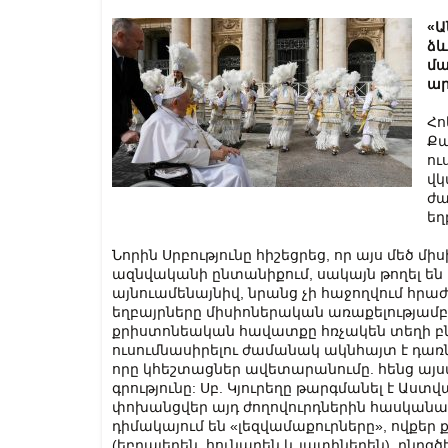
«Ա
ձև
մա
ար
Հո
Քա
ու
վկ
ժա
եղ
Նորին Սրբությունը հիշեցրեց, որ այս մեծ մի
ազնվականի ընտանիքում, սակայն թողել են 
այնուամենայնիվ, նրանց չի հաջողվում հրա
եղբայրները միսիոներական առաքելությամբ
քրիստոնեական հավատքը հռչակեն տեղի բնակ
ուսումնասիրելու ժամանակ ակնհայտ է դառն
որը կհեշտացներ ավետարանումը. հենց այս
գրությունը: Սբ. Կյուրեղը թարգմանել է Աս
փոխանցվեր այդ ժողովուրդներին հասկանալի
դիմակայում են «լեզվամաքուրները», ովքեր ք
(եբրայերեն, հունարեն և լատիներեն), ընդ