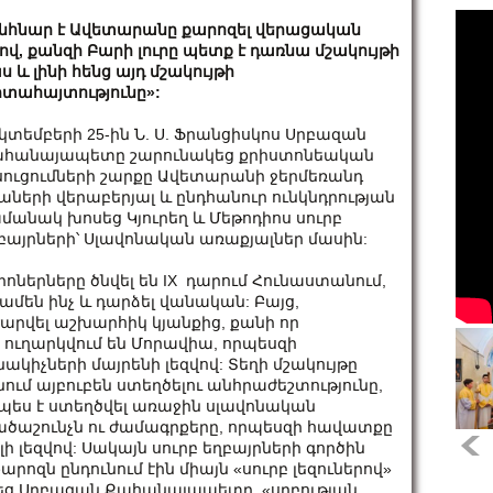
նհնար է Ավետարանը քարոզել վերացական
ով, քանզի Բարի լուրը պետք է դառնա մշակույթի
ս և լինի հենց այդ մշակույթի
տահայտությունը»:
կտեմբերի 25-ին Ն. Ս. Ֆրանցիսկոս Սրբազան
հանայապետը շարունակեց քրիստոնեական
սուցումների շարքը Ավետարանի ջերմեռանդ
աների վերաբերյալ և ընդհանուր ունկնդրության
մանակ խոսեց Կյուրեղ և Մեթոդիոս սուրբ
բայրների՝ Սլավոնական առաքյալներ մասին:
սիոներները ծնվել են IX դարում Հունաստանում,
ամեն ինչ և դարձել վանական: Բայց,
ժարվել աշխարհիկ կյանքից, քանի որ
 ուղարկվում են Մորավիա, որպեսզի
իչների մայրենի լեզվով: Տեղի մշակույթը
ում այբուբեն ստեղծելու անհրաժեշտությունը,
պես է ստեղծվել առաջին սլավոնական
տվածաշունչն ու ժամագրքերը, որպեսզի հավատքը
 լեզվով: Սակայն սուրբ եղբայրների գործին
արոզն ընդունում էին միայն «սուրբ լեզուներով»
գծեց Սրբազան Քահանայապետը. «սրբության