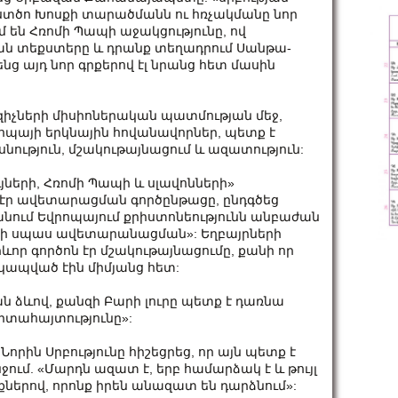
Աստծո Խոսքի տարածմանն ու հռչակմանը նոր
մ են Հռոմի Պապի աջակցությունը, ով
կան տեքստերը և դրանք տեղադրում Սանթա-
ց այդ նոր գրքերով էլ նրանց հետ մասին
զիչների միսիոներական պատմության մեջ,
վրոպայի երկնային հովանավորներ, պետք է
սնություն, մշակութայնացում և ազատություն:
յների, Հռոմի Պապի և սլավոնների»
 էր ավետարացման գործընթացը, ընդգծեց
ում Եվրոպայում քրիստոնեությունն անբաժան
ր ի սպաս ավետարանացման»: Եղբայրների
որ գործոն էր մշակութայնացումը, քանի որ
կապված էին միմյանց հետ:
 ձևով, քանզի Բարի լուրը պետք է դառնա
արտահայտությունը»:
որին Սրբությունը հիշեցրեց, որ այն պետք է
ջում. «Մարդն ազատ է, երբ համարձակ է և թույլ
ներով, որոնք իրեն անազատ են դարձնում»: