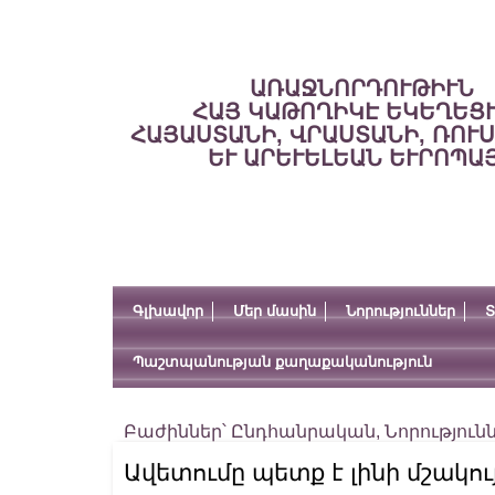
ԱՌԱՋՆՈՐԴՈՒԹԻՒՆ
ՀԱՅ ԿԱԹՈՂԻԿԷ ԵԿԵՂԵՑ
ՀԱՅԱՍՏԱՆԻ, ՎՐԱՍՏԱՆԻ, ՌՈՒ
ԵՒ ԱՐԵՒԵԼԵԱՆ ԵՒՐՈՊԱ
Գլխավոր
Մեր մասին
Նորություններ
Տ
Պաշտպանության քաղաքականություն
Բաժիններ՝
Ընդհանրական
,
Նորություն
Ավետումը պետք է լինի մշակու