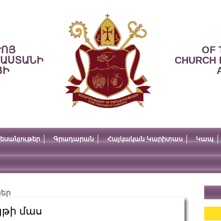
ՒՈՅ
OF 
ՍԱՍՏԱՆԻ
CHURCH 
ՅԻ
եսանյութեր
Գրադարան
Հայկական Կարիտաս
Կապ
ներ
յթի մաս