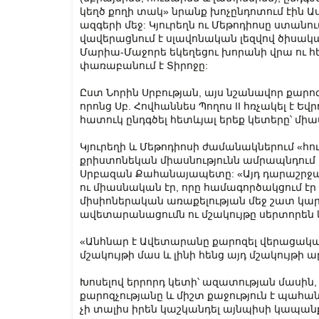
կեղծ քողի տակ» նրանք խոչընդոտում էին 
ազգերի մեջ: Կյուրեղն ու Մեթոդիոսը ստանու
վավերացնում է սլավոնական լեզվով ծիսա
Մարիա-Մաջորե եկեղեցու խորանի վրա ու հեն
փառաբանում է Տիրոջը:
Ըստ Նորին Սրբության, այս նշանավոր քարո
որոնց Սբ. Հովհաննես Պողոս II հռչակել է Ե
հատուկ ընդգծել հետևյալ երեք կետերը՝ միա
Կյուրեղի և Մեթոդիոսի ժամանակներում «հու
քրիստոնեկան միասնությունն ամրապնդում
Սրբազան Քահանայապետը: «Այդ դարաշրջան
ու միասնական էր, որը համագործակցում է
միսիոներական առաքելության մեջ շատ կարև
ավետարանացումն ու մշակույթը սերտորեն 
«Անհնար է Ավետարանը քարոզել վերացական
մշակույթի մաս և լինի հենց այդ մշակույթի 
Խոսելով երրորդ կետի՝ ազատության մասին, Ն
քարոզչությանը և միշտ քաջություն է պահան
չի տալիս իրեն կաշկանդել այնպիսի կապանք