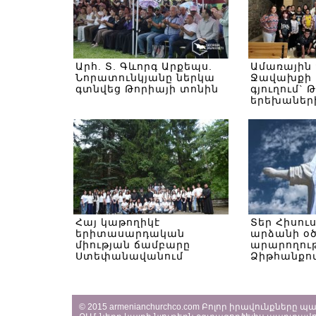
Արհ. Տ. Գևորգ Արքեպս.
Ամառային
Նորատունկյանը ներկա
Ջավախքի 
գտնվեց Թորիայի տոնին
գյուղում` 
երեխաներ
Հայ կաթողիկէ
Տեր Հիսու
երիտասարդական
արձանի օ
միության ճամբարը
արարողութ
Ստեփանավանում
Ձիթհանքով
© 2015 armenianchurchco.com Բոլոր իրավունքները 