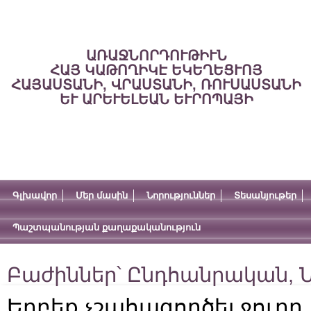
ԱՌԱՋՆՈՐԴՈՒԹԻՒՆ
ՀԱՅ ԿԱԹՈՂԻԿԷ ԵԿԵՂԵՑՒՈՅ
ՀԱՅԱՍՏԱՆԻ, ՎՐԱՍՏԱՆԻ, ՌՈՒՍԱՍՏԱՆԻ
ԵՒ ԱՐԵՒԵԼԵԱՆ ԵՒՐՈՊԱՅԻ
Գլխավոր
Մեր մասին
Նորություններ
Տեսանյութեր
Պաշտպանության քաղաքականություն
Բաժիններ՝
Ընդհանրական
,
Ն
Երբեք չշահագործել ջուր