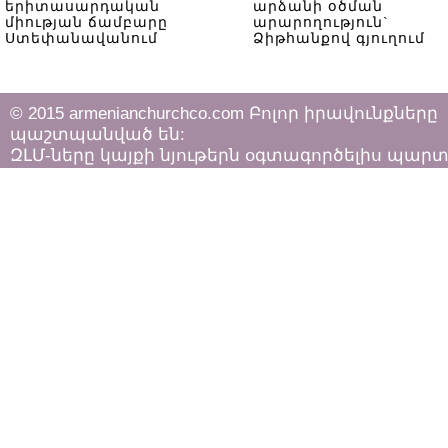
երիտասարդական
արձանի օծման
միության ճամբարը
արարողություն`
Ստեփանավանում
Ձիթհանքով գյուղում
© 2015 armenianchurchco.com Բոլոր իրավունքները
պաշտպանված են:
ԶԼՄ-ները կայքի նյութերն օգտագործելիս պար
հետևել «Հեղինակային իրավունքի և հարակից
իրավունքների մասին»
ՀՀ օրենքի դրույթներին: