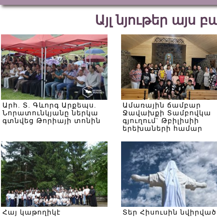
Այլ նյութեր այս 
Արհ. Տ. Գևորգ Արքեպս.
Ամառային ճամբար
Նորատունկյանը ներկա
Ջավախքի Տամբովկա
գտնվեց Թորիայի տոնին
գյուղում` Թբիլիսիի
երեխաների համար
Հայ կաթողիկէ
Տեր Հիսուսին նվիրված