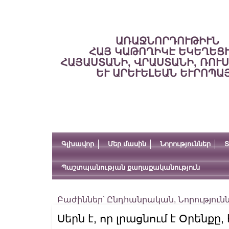
ԱՌԱՋՆՈՐԴՈՒԹԻՒՆ
ՀԱՅ ԿԱԹՈՂԻԿԷ ԵԿԵՂԵՑ
ՀԱՅԱՍՏԱՆԻ, ՎՐԱՍՏԱՆԻ, ՌՈՒ
ԵՒ ԱՐԵՒԵԼԵԱՆ ԵՒՐՈՊԱ
Գլխավոր
Մեր մասին
Նորություններ
Տ
Պաշտպանության քաղաքականություն
Բաժիններ՝
Ընդհանրական
,
Նորություն
Սերն է, որ լրացնում է Օրենքը