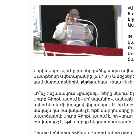
«Ա
ձև
կդ
Աս
Փե
կա
Քա
Աս
ճա
Նորին Սրբությունը խորհրդածեց օրվա ավե
Մատթեոսի Ավետարանից (5,17-37) և մեջբերե
կամ մարգարեներին ջնջելու եկա. չեկա ջնջելու
«Ի՞նչ է նշանակում «լրացնել»: Տերը սկսում 
Սուրբ Գիրքն ասում է «մի՛ սպանիր», սակայ
այնուհետև մի խոսքով վիրավորում է իր եղբա
սակայն դա բավական չէ, եթե մարդու սերը 
պատճառով: Սուրբ Գիրքն ասում է, որ «սուտ
բավարար չէ, եթե մարդը կեղծավորությամբ է գ
Որպես կոնկրետ օրինակ, շարունակեց Սրբա