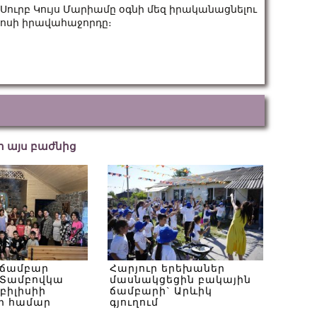
ուրբ Կույս Մարիամը օգնի մեզ իրականացնելու
րոսի իրավահաջորդը։
եր այս բաժնից
 ճամբար
Հարյուր երեխաներ
Տամբովկա
մասնակցեցին բակային
Թբիլիսիի
ճամբարի` Արևիկ
ի համար
գյուղում