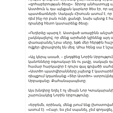
«զոհաբերության ծեսը»: Տիրոջ անհատույց 
Աստծուն և դա այնքան կարևոր ծես էր, որ ա
պատճառների։ Սակայն Հիսուսն ասում է, որ 
դեմ ինչ-որ բան ունի, քանզի, նախ պետք է հա
դրանից հետո կատարենք ծեսը։
«Ուղերձը պարզ է. Աստված առաջինն անշահ
չակնկալելով, որ մենք արժանի կլինենք այդ 
փառաբանել Նրա սերը, եթե մեր հերթին հաշ
ովքեր վիրավորել են մեզ: Ահա հենց սա է նշ
«Այլ կերպ ասած, – ընդգծեց Նորին Սրբությու
կանոնները օգտակար են ու լավը, սակայն դ
համար հարկավոր է դուրս գալ գրվածի սահ
«Աստծո պատվիրանները չպետք է կատարեն
դեպքում կդառնանք «Տեր Աստծո» ստրուկներ
Սրբազանը։ Քահանայապետը:
Այս խնդիրը եղել է ոչ միայն Նոր Կտակարան
շարունակեց Նորին Սրբությունը.
«Երբեմն, օրինակ, մենք լսում ենք (խոստո
ասում է). «Հայր, ես չեմ սպանել, չեմ գողացե