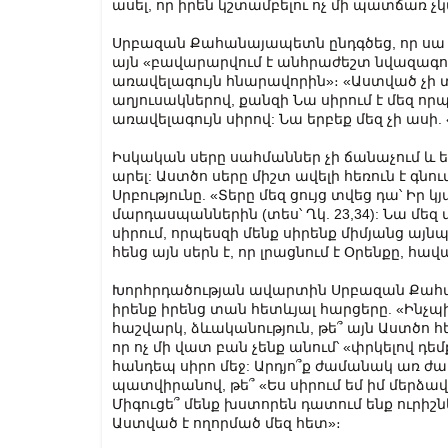
ասել, որ իրեն կշտամբելու ոչ մի պատճառ չկ
Սրբազան Քահանայապետն ընդգծեց, որ սա
այն «բավարարվում է անհրաժեշտ նվազագույն
առավելագույն հնարավորին»։ «Աստված չի
աղյուսակներով, քանզի Նա սիրում է մեզ որպ
առավելագույն սիրով: Նա երբեք մեզ չի ասի.
Իսկական սերը սահմաններ չի ճանաչում և 
արել: Աստծո սերը միշտ ավելի հեռուն է գնում
Սրբությունը. «Տերը մեզ ցույց տվեց դա՝ Իր 
մարդասպաններին (տես՝ Ղկ. 23,34): Նա մե
սիրում, որպեսզի մենք սիրենք միմյանց այնպե
հենց այն սերն է, որ լրացնում է Օրենքը, հավ
Խորհրդածության ավարտին Սրբազան Քահա
իրենք իրենց տան հետևյալ հարցերը. «Ինչպի
հաշվարկ, ձևականություն, թե՞ այն Աստծո հե
որ ոչ մի վատ բան չենք անում՝ «փրկելով դեմ
հանդեպ սիրո մեջ: Արդյո՞ք ժամանակ առ ժա
պատվիրանով, թե՞ «Ես սիրում եմ իմ մերձավո
Միգուցե՞ մենք խստորեն դատում ենք ուրիշնե
Աստված է ողորմած մեզ հետ»։