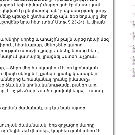
պարգևների դիմաց՝ մարդը զոհ էր մատուցում
րգելված էր ընդհատել այն՝ բացառությամբ լուրջ
մենք պետք է ընդհատենք այն, եթե եղբայրը մեր
շտվենք նրա հետ (տես՝ Մտթ. 5,23-24), և միայն
ախնդիր սիրեց և առաջին քայլն արեց դեպի մեզ՝
սիրուն, հետևաբար, մենք չենք կարող
տության առաջին քայլը չանենք նրանց հետ,
անակում կատարել, լրացնել Աստծո աչքում»:
նը, – Տերը մեզ հասկացնում է, որ կրոնական
ա միայն սկիզբն է, քանզի դրանք կատարելու
մաններից և հասկանալ դրանց իմաստը»։
ք ձևական կրոնականությամբ, քանզի այդ
ը, և ոչ թե Հայր Աստծո զավակները», – ասաց
ի գրման ժամանակ, այլ կա նաև այսօր,
վանության ժամանաակ, երբ զղջացող մարդը
լ, ոչ մեկին չեմ վնասել», կարծես ցանկանում է