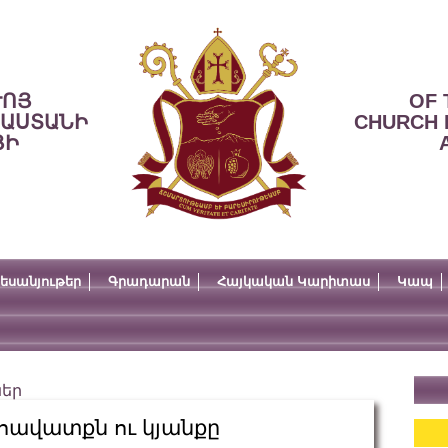
ՒՈՅ
OF 
ՍԱՍՏԱՆԻ
CHURCH 
ՅԻ
եսանյութեր
Գրադարան
Հայկական Կարիտաս
Կապ
ներ
, հավատքն ու կյանքը