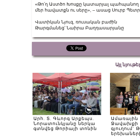
«Թո՛ղ Աստծո Խոսքը կատարյալ պահպանող Ս
մեր հավատքն ու սերը», – ասաց Սուրբ Պետ
Վատիկան Նյուզ, ռուսական բաժին
Թարգմանեց՝ Նաիրա Բաղդասարյանը
Այլ նյութ
Արհ. Տ. Գևորգ Արքեպս.
Ամառային
Նորատունկյանը ներկա
Ջավախքի 
գտնվեց Թորիայի տոնին
գյուղում` 
երեխաներ