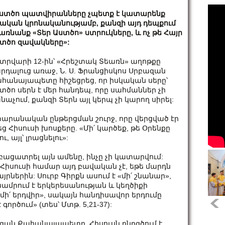
ստծո պատվիրանները չպետք է կատարենք
ական կրոնականությամբ, քանզի այդ դեպքում
առնանք «Տեր Աստծո» ստրուկները, և ոչ թե Հայր
տծո զավակները»:
տրվարի 12-ին՝ «Հրեշտակ Տեառն» աղոթքը
րդալուց առաջ, Ն. Ս. Ֆրանցիսկոս Սրբազան
հանայապետը հիշեցրեց, որ իսկական սերը՝
տծո սերն է մեր հանդեպ, որը սահմաններ չի
նաչում, քանզի Տերն այլ կերպ չի կարող սիրել:
տարանական ընթերցման շուրջ, որը վերցված էր
ց Հիսուսի խոսքերը. «Մի՛ կարծեք, թե Օրենքը
, այլ՝ լրացնելու»:
է բացատրել այն ամենը, ինչը չի կատարվում:
ն Հիսուսի համար այդ բավական չէ, եթե մարդն
յրներին: Սուրբ Գիրքն ասում է «մի՛ շնանար»,
խամրում է երկերեսանության և կեղծիքի
 մի՛ երդվիր», սակայն հանդիսավոր երդումը
ործում» (տես՝ Մտթ. 5,21-37):
զան Քահանայապետը, Հիսուսն ընդգծում է