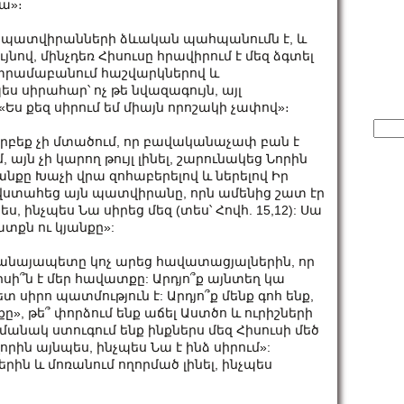
ա»։
 պատվիրանների ձևական պահպանումն է, և
ով, մինչդեռ Հիսուսը հրավիրում է մեզ ձգտել
 տրամաբանում հաշվարկներով և
ես սիրահար՝ ոչ թե նվազագույն, այլ
 «Ես քեզ սիրում եմ միայն որոշակի չափով»։
Sear
for:
երբեք չի մտածում, որ բավականաչափ բան է
, այն չի կարող թույլ լինել, շարունակեց Նորին
կյանքը Խաչի վրա զոհաբերելով և ներելով Իր
զ վստահեց այն պատվիրանը, որն ամենից շատ էր
ս, ինչպես Նա սիրեց մեզ (տես՝ Հովհ. 15,12): Սա
ատքն ու կյանքը»:
նայապետը կոչ արեց հավատացյալներին, որ
սի՞ն է մեր հավատքը: Արդյո՞ք այնտեղ կա
տ սիրո պատմություն է: Արդյո՞ք մենք գոհ ենք,
քը», թե՞ փորձում ենք աճել Աստծո և ուրիշների
մանակ ստուգում ենք ինքներս մեզ Հիսուսի մեծ
րին այնպես, ինչպես Նա է ինձ սիրում»:
րին և մոռանում ողորմած լինել, ինչպես