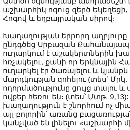
Աստծո օգնությամբ անհրաժեշտ է
աշխարհիկ ոգուց զերծ Եկեղեցի, ո
Հոգով և եղբայրական սիրով։
Խաղաղության երրորդ աղբյուրը ա
ընդգծեց Սրբազան Քահանայապե
ուղարկում է աշակերտներին խա
հռչակելու, քանի որ Երկնային Հա
ուղարկել էր ծառայելու և կյանքն
մարդկության զոհելու (տես՝ Մրկ. 1
ողորմածությունը ցույց տալու և
ովքեր հեռու են։ (տես՝ Մտթ. 9,13)
խաղաղություն է շնորհում ոչ մի
այլ բոլորին՝ առանց բացառությ
կանչված են լինելու «աշխարհի մ