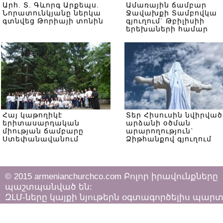
Արհ. Տ. Գևորգ Արքեպս.
Ամառային ճամբար
Նորատունկյանը ներկա
Ջավախքի Տամբովկա
գտնվեց Թորիայի տոնին
գյուղում` Թբիլիսիի
երեխաների համար
Հայ կաթողիկէ
Տեր Հիսուսին նվիրված
երիտասարդական
արձանի օծման
միության ճամբարը
արարողություն`
Ստեփանավանում
Ձիթհանքով գյուղում
© 2015 armenianchurchco.com Բոլոր իրավունքները
պաշտպանված են:
ԶԼՄ-ները կայքի նյութերն օգտագործելիս պար
հետևել «Հեղինակային իրավունքի և հարակից
իրավունքների մասին»