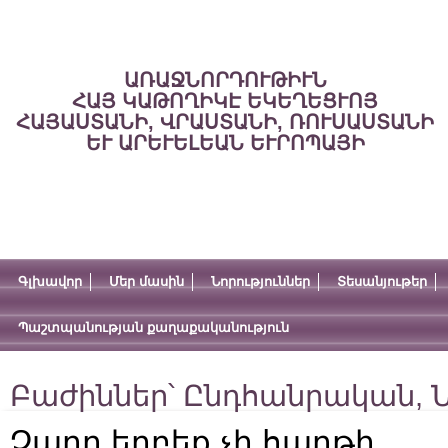
ԱՌԱՋՆՈՐԴՈՒԹԻՒՆ
ՀԱՅ ԿԱԹՈՂԻԿԷ ԵԿԵՂԵՑՒՈՅ
ՀԱՅԱՍՏԱՆԻ, ՎՐԱՍՏԱՆԻ, ՌՈՒՍԱՍՏԱՆԻ
ԵՒ ԱՐԵՒԵԼԵԱՆ ԵՒՐՈՊԱՅԻ
Գլխավոր
Մեր մասին
Նորություններ
Տեսանյութեր
Պաշտպանության քաղաքականություն
Բաժիններ՝
Ընդհանրական
,
Ն
Չարը երբեք չի հաղթի