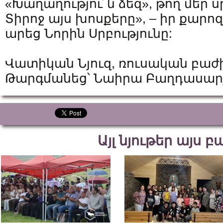
«Խաղաղությու՜ն ձեզ», թող մեր ս
Տիրոջ այս խոսքերը», – իր քարո
արեց Նորին Սրբությունը:
Վատիկան Նյուզ, ռուսական բաժ
Թարգմանեց՝ Նաիրա Բաղդասար
Այլ նյութեր այս 