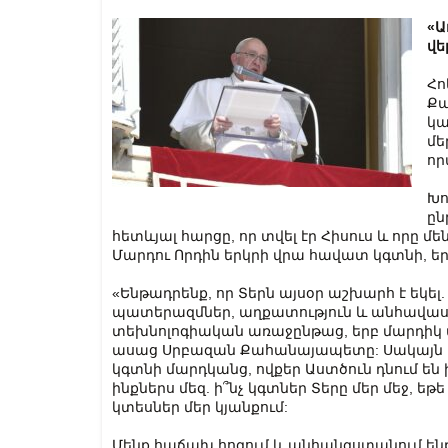
«Ա
վե
Հո
Քա
կա
մե
որ
Խո
ըն
հետևյալ հարցը, որ տվել էր Հիսուս և որը մե
Մարդու Որդին երկրի վրա հավատ կգտնի, երբ 
«Ենթադրենք, որ Տերն այսօր աշխարհ է եկել
պատերազմներ, աղքատություն և անհավասա
տեխնոլոգիական առաջընթաց, երբ մարդիկ 
ասաց Սրբազան Քահանայապետը: Սակայն ամ
կգտնի մարդկանց, ովքեր Աստծուն դնում են 
ինքներս մեզ. ի՞նչ կգտներ Տերը մեր մեջ, ե
կտեսներ մեր կյանքում:
Մենք հաճախ հոգում և անհանգստանում են