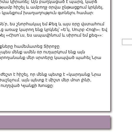
իմա կիրառել: Այն բաղկացած է պարզ, կարճ
յամբ հիշել և ամբողջ օրվա ընթացքում կրկնել,
եր կյանքում խաղաղություն գտնելու համար:
Տե՛ր, ես շնորհակալ եմ Քեզ և այս օրը վստահում
 առաջ կարող ենք կրկնել՝ «Ե՛կ, Սուրբ Հոգի»։ Եվ
 «Հիսո՛ւս, ես ապավինում և սիրում եմ քեզ»»:
Sear
for:
քները համեմատեց Տիրոջը
պես մենք ամեն օր ուղարկում ենք այն
կկարողանանք մեր սրտերը կապված պահել Նրա
ժեշտ է հիշել, որ մենք պետք է «կարդանք Նրա
նչում. այն պետք է միշտ մեր մոտ լինի,
 ուղղված Կյանքի Խոսքը: