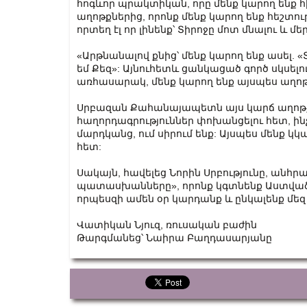
հոգևոր պրակտիկան, որը մենք կարող ենք հ
աղոթքներից, որոնք մենք կարող ենք հեշտութ
որտեղ էլ որ լինենք՝ Տիրոջը մոտ մնալու և մ
«Արթնանալով քնից՝ մենք կարող ենք ասել. «
եմ Քեզ»: Այնուհետև ցանկացած գործ սկսելուց
առհասարակ, մենք կարող ենք այսպես աղոթել
Սրբազան Քահանայապետն այս կարճ աղոթ
հաղորդագրություններ փոխանցելու հետ, ինչ
մարդկանց, ում սիրում ենք: Այսպես մենք 
հետ:
Սակայն, հավելեց Նորին Սրբությունը, անհրա
պատասխանները», որոնք կգտնենք Աստվածաշ
որպեսզի ամեն օր կարդանք և ընկալենք մեզ
Վատիկան Նյուզ, ռուսական բաժին
Թարգմանեց՝ Նաիրա Բաղդասարյանը