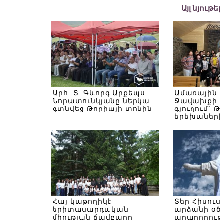
Այլ նյութ
Արհ. Տ. Գևորգ Արքեպս.
Ամառային
Նորատունկյանը ներկա
Ջավախքի 
գտնվեց Թորիայի տոնին
գյուղում` 
երեխաներ
Հայ կաթողիկէ
Տեր Հիսու
երիտասարդական
արձանի օ
միության ճամբարը
արարողութ