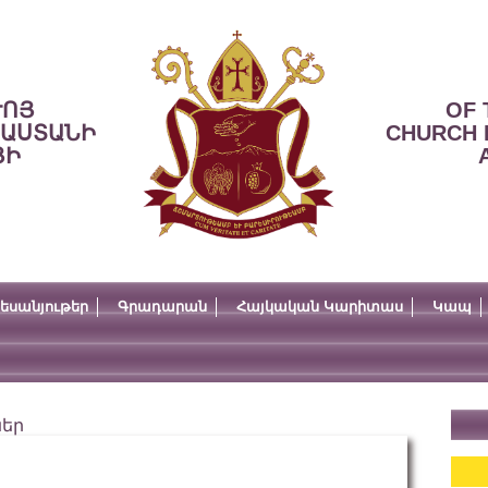
ՒՈՅ
OF 
ՍԱՍՏԱՆԻ
CHURCH 
ՅԻ
եսանյութեր
Գրադարան
Հայկական Կարիտաս
Կապ
ներ