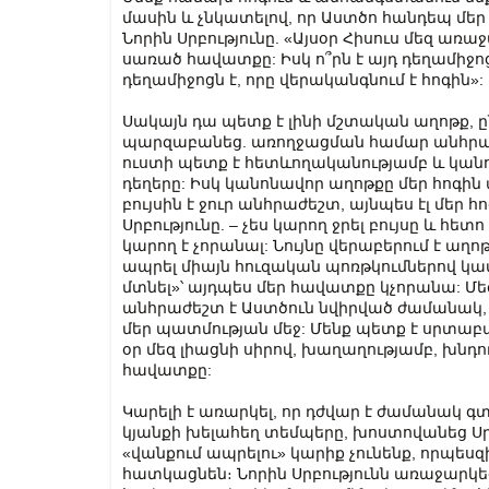
մասին և չնկատելով, որ Աստծո հանդեպ մե
Նորին Սրբությունը. «Այսօր Հիսուս մեզ առա
սառած հավատքը: Իսկ ո՞րն է այդ դեղամիջո
դեղամիջոցն է, որը վերականգնում է հոգին»:
Սակայն դա պետք է լինի մշտական ​​աղոթք
պարզաբանեց. առողջացման համար անհրաժե
ուստի պետք է հետևողականությամբ և կանո
դեղերը: Իսկ կանոնավոր աղոթքը մեր հոգին 
բույսին է ջուր անհրաժեշտ, այնպես էլ մեր 
Սրբությունը. – չես կարող ջրել բույսը և հ
կարող է չորանալ: Նույնը վերաբերում է ա
ապրել միայն հուզական պոռթկումներով կամ
մտնել»՝ այդպես մեր հավատքը կչորանա: Մե
անհրաժեշտ է Աստծուն նվիրված ժամանակ,
մեր պատմության մեջ: Մենք պետք է սրտաբ
օր մեզ լիացնի սիրով, խաղաղությամբ, խնդութ
հավատքը:
Կարելի է առարկել, որ դժվար է ժամանակ գ
կյանքի խելահեղ տեմպերը, խոստովանեց 
«վանքում ապրելու» կարիք չունենք, որպե
հատկացնեն։ Նորին Սրբությունն առաջարկ