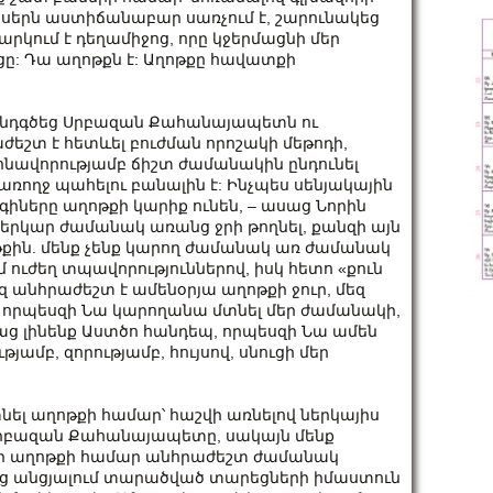
ր սերն աստիճանաբար սառչում է, շարունակեց
ջարկում է դեղամիջոց, որը կջերմացնի մեր
ցը: Դա աղոթքն է: Աղոթքը հավատքի
, ընդգծեց Սրբազան Քահանայապետն ու
շտ է հետևել բուժման որոշակի մեթոդի,
նավորությամբ ճիշտ ժամանակին ընդունել
առողջ պահելու բանալին է: Ինչպես սենյակային
հոգիները աղոթքի կարիք ունեն, – ասաց Նորին
ետո երկար ժամանակ առանց ջրի թողնել, քանզի այն
ղոթքին. մենք չենք կարող ժամանակ առ ժամանակ
 ուժեղ տպավորություններով, իսկ հետո «քուն
զ անհրաժեշտ է ամենօրյա աղոթքի ջուր, մեզ
 որպեսզի Նա կարողանա մտնել մեր ժամանակի,
աց լինենք Աստծո հանդեպ, որպեսզի Նա ամեն
յամբ, զորությամբ, հույսով, սնուցի մեր
տնել աղոթքի համար՝ հաշվի առնելով ներկայիս
Սրբազան Քահանայապետը, սակայն մենք
սզի աղոթքի համար անհրաժեշտ ժամանակ
եց անցյալում տարածված տարեցների իմաստուն