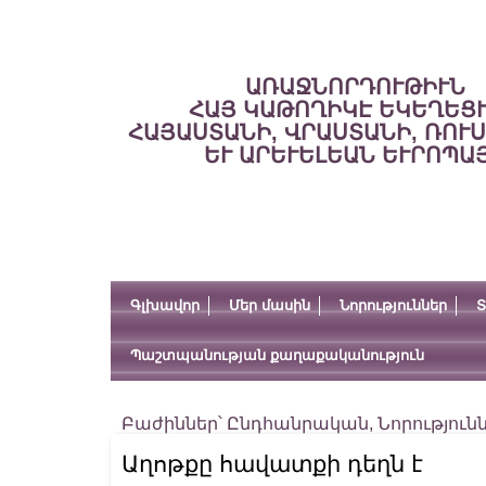
ԱՌԱՋՆՈՐԴՈՒԹԻՒՆ
ՀԱՅ ԿԱԹՈՂԻԿԷ ԵԿԵՂԵՑ
ՀԱՅԱՍՏԱՆԻ, ՎՐԱՍՏԱՆԻ, ՌՈՒ
ԵՒ ԱՐԵՒԵԼԵԱՆ ԵՒՐՈՊԱ
Գլխավոր
Մեր մասին
Նորություններ
Տ
Պաշտպանության քաղաքականություն
Բաժիններ՝
Ընդհանրական
,
Նորություն
Աղոթքը հավատքի դեղն է