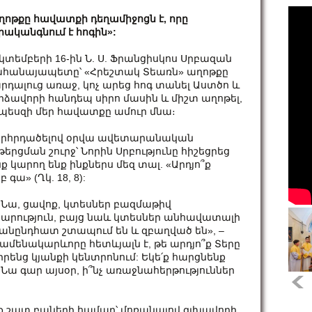
ղոթքը հավատքի դեղամիջոցն է, որը
րականգնում է հոգին»:
կտեմբերի 16-ին Ն. Ս. Ֆրանցիսկոս Սրբազան
հանայապետը՝ «Հրեշտակ Տեառն» աղոթքը
րդալուց առաջ, կոչ արեց հոգ տանել Աստծո և
րձավորի հանդեպ սիրո մասին և միշտ աղոթել,
պեսզի մեր հավատքը ամուր մնա։
րհրդածելով օրվա ավետարանական
թերցման շուրջ՝ Նորին Սրբությունը հիշեցրեց
նք կարող ենք ինքներս մեզ տալ. «Արդյո՞ք
գա» (Ղկ. 18, 8):
. Նա, ցավոք, կտեսներ բազմաթիվ
րություն, բայց նաև կտեսներ անհավատալի
անընդհատ շտապում են և զբաղված են», –
ենակարևորը հետևյալն է, թե արդյո՞ք Տերը
իրենց կյանքի կենտրոնում: Եկե՛ք հարցնենք
թե Նա գար այսօր, ի՞նչ առաջնահերթություններ
ք շատ բաների համար՝ մոռանալով գլխավորի