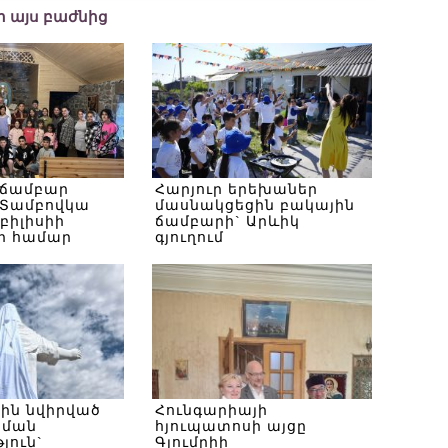
եր այս բաժնից
 ճամբար
Հարյուր երեխաներ
Տամբովկա
մասնակցեցին բակային
Թբիլիսիի
ճամբարի` Արևիկ
ի համար
գյուղում
սին նվիրված
Հունգարիայի
ծման
հյուպատոսի այցը
յուն`
Գյումրիի