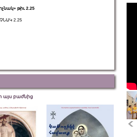
ոչնակ» թիւ 2.25
ՉՆԱԿ 2.25
եր այս բաժնից