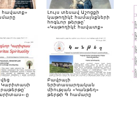
է հավատք»
Լույս տեսավ Աշոցքի
ամարը
կաթողիկէ համայնքների
հոգևոր թերթը՝
«Կաթողիկէ հավատք»
նոր անվամբ
յվեց
Բավրայի
 Կարիտասի
երիտասարդական
երաթերթը՝
միության «Կանթեղ»
Կարիտաս»-ը
թերթի Գ համարը