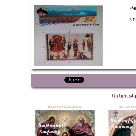
«Կ
ԿՈ
Այլ նյութ