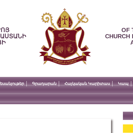
ՒՈՅ
OF 
ՍԱՍՏԱՆԻ
CHURCH 
ՅԻ
եսանյութեր
Գրադարան
Հայկական Կարիտաս
Կապ