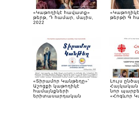
«Կաթողիկէ հավատք»
«Կաթողիկ
թերթ, Դ համար, մայիս,
թերթի Գ հ
2022
«Տիրամոր Կանթեղը»՝
Լույս ընծա
Աշոցքի կաթողիկէ
Հայկական
համայնքների
նոր պարբ
երիտասարդական
«Հոգևոր 
միացյալ թերթի Ա
համարը