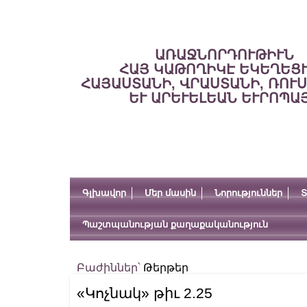
ԱՌԱՋՆՈՐԴՈՒԹԻՒՆ
ՀԱՅ ԿԱԹՈՂԻԿԷ ԵԿԵՂԵՑ
ՀԱՅԱՍՏԱՆԻ, ՎՐԱՍՏԱՆԻ, ՌՈՒ
ԵՒ ԱՐԵՒԵԼԵԱՆ ԵՒՐՈՊԱ
Գլխավոր
Մեր մասին
Նորություններ
Տ
Պաշտպանության քաղաքականություն
Բաժիններ՝
Թերթեր
«Կոչնակ» թիւ 2.25