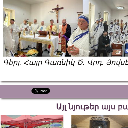
Գերյ. Հայր Գառնիկ Ծ. Վրդ. Յով
Այլ նյութեր այս 