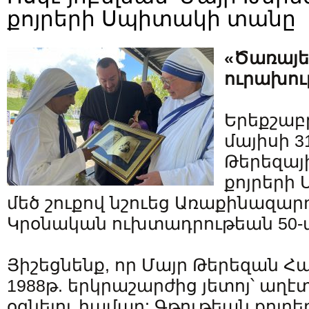
քոյրերի Սպիտակի տանը
«Ծառայե
ուրախու
Երեքշաբ
մայիսի 3
Թերեզայ
քոյրերի
մեծ շուքով նշուեց Առաքինազարդ
Կրօնական ուխտադրութեան 50-
Յիշեցնենք, որ Մայր Թերեզան Հ
1988թ. երկրաշարժից յետոյ՝ աղ
օգնելու համար: Գթութեան քոյրե