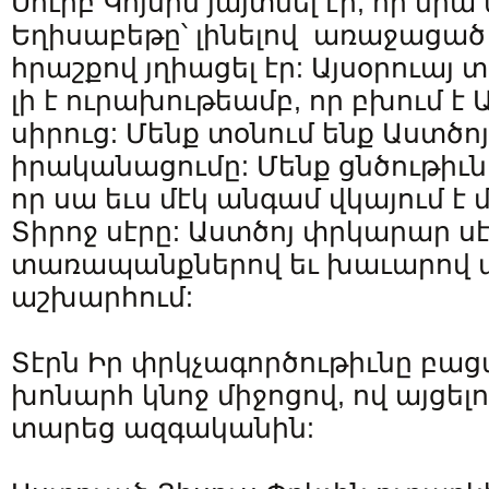
Սուրբ Կոյսին յայտնել էր, որ նր
Եղիսաբեթը՝ լինելով առաջացած
հրաշքով յղիացել էր: Այսօրուա
լի է ուրախութեամբ, որ բխում է
սիրուց: Մենք տօնում ենք Աստծ
իրականացումը: Մենք ցնծութիւն
որ սա եւս մէկ անգամ վկայում է
Տիրոջ սէրը: Աստծոյ փրկարար ս
տառապանքներով եւ խաւարով 
աշխարհում:
Տէրն Իր փրկչագործութիւնը բաց
խոնարհ կնոջ միջոցով, ով այցելո
տարեց ազգականին: