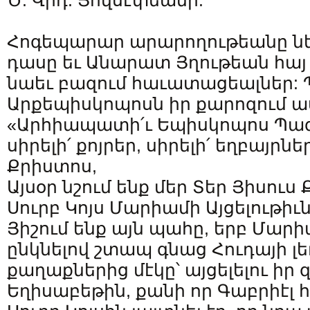
Ծ. Վրդ. Յովսէփեանի:
Հոգեպարար արարողութեանը ներ
դասը եւ Անարատ Յղութեան հայ 
նաեւ բազում հաւատացեալներ:
Արքեպիսկոպոսն իր քարոզում ա
«Արհիապատի՛ւ Եպիսկոպոս Պա
սիրելի՛ քոյրեր, սիրելի՛ եղբայրներ
Քրիստոս,
Այսօր նշում ենք մեր Տեր Յիսուս
Սուրբ Կոյս Մարիամի Այցելութիւ
Յիշում ենք այն պահը, երբ Մա
ընկնելով շտապ գնաց Հուդայի լ
քաղաքներից մէկը՝ այցելելու իր 
Եղիսաբեթին, քանի որ Գաբրիէ