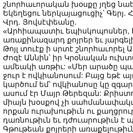
շնորհաւորական խօսքը յղեց նաե
Եկեղեցու ներկայացուցիչ՝ Գերյ. 
Վրդ. Յովսէփեանը.
«Արհիապատիւ եպիսկոպոսներ, հ
առաքինազարդ քոյրեր եւ յարգել
Թոյլ տուէք ի սրտէ շնորհաւորել
Ժոզէ Աննին՝ իր Կրօնական ուխտ
ամեակի առթիւ: «Մեր արածը պա
ջուր է ովկիանոսում: Բայց եթէ այ
կարծում եմ՝ ովկիանոսը կը զգա
ասում էր Մայր Թերեզան: Քրիստ
միայն խօսքով չի սահմանափակւու
որքան ուրախութիւն ու քաղցրութ
դառնութիւն եւ դժուարութիւն է պ
Գթութեան քոյրերի առաքելութիւն