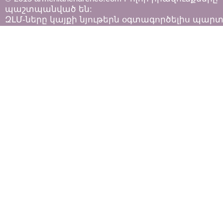
պաշտպանված են:
ԶԼՄ-ները կայքի նյութերն օգտագործելիս պար
հետևել «Հեղինակային իրավունքի և հարակից
իրավունքների մասին»
ՀՀ օրենքի դրույթներին: