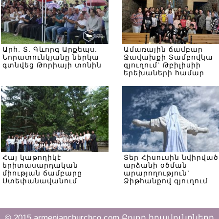
Արհ. Տ. Գևորգ Արքեպս.
Ամառային ճամբար
Նորատունկյանը ներկա
Ջավախքի Տամբովկա
գտնվեց Թորիայի տոնին
գյուղում` Թբիլիսիի
երեխաների համար
Հայ կաթողիկէ
Տեր Հիսուսին նվիրված
երիտասարդական
արձանի օծման
միության ճամբարը
արարողություն`
Ստեփանավանում
Ձիթհանքով գյուղում
© 2015 armenianchurchco.com Բոլոր իրավունքները