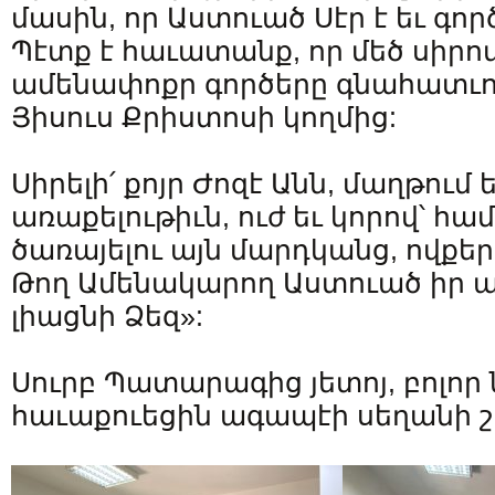
մասին, որ Աստուած Սէր է եւ գործ
Պէտք է հաւատանք, որ մեծ սիրո
ամենափոքր գործերը գնահատւու
Յիսուս Քրիստոսի կողմից:
Սիրելի՛ քոյր Ժոզէ Անն, մաղթում 
առաքելութիւն, ուժ եւ կորով՝ հ
ծառայելու այն մարդկանց, ովքեր
Թող Ամենակարող Աստուած իր 
լիացնի Ձեզ»:
Սուրբ Պատարագից յետոյ, բոլոր
հաւաքուեցին ագապէի սեղանի շո