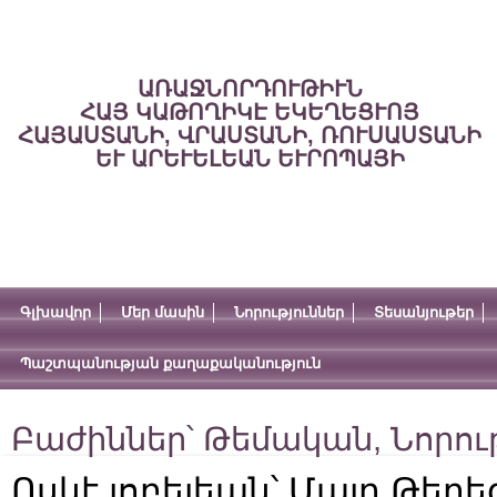
ԱՌԱՋՆՈՐԴՈՒԹԻՒՆ
ՀԱՅ ԿԱԹՈՂԻԿԷ ԵԿԵՂԵՑՒՈՅ
ՀԱՅԱՍՏԱՆԻ, ՎՐԱՍՏԱՆԻ, ՌՈՒՍԱՍՏԱՆԻ
ԵՒ ԱՐԵՒԵԼԵԱՆ ԵՒՐՈՊԱՅԻ
Գլխավոր
Մեր մասին
Նորություններ
Տեսանյութեր
Պաշտպանության քաղաքականություն
Բաժիններ՝
Թեմական
,
Նորու
Ոսկէ յոբելեան՝ Մայր Թեր