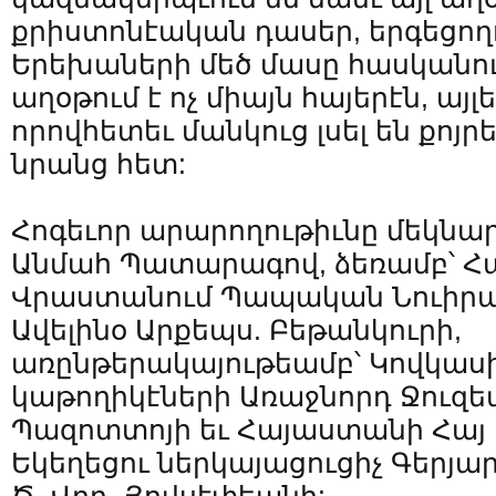
քրիստոնէական դասեր, երգեցող
Երեխաների մեծ մասը հասկանում
աղօթում է ոչ միայն հայերէն, այլե
որովհետեւ մանկուց լսել են քոյրե
նրանց հետ:
Հոգեւոր արարողութիւնը մեկնար
Անմահ Պատարագով, ձեռամբ՝ Հ
Վրաստանում Պապական Նուիրակ
Ավելինօ Արքեպս. Բեթանկուրի,
առընթերակայութեամբ՝ Կովկաս
կաթողիկէների Առաջնորդ Ջուզ
Պազոտտոյի եւ Հայաստանի Հայ
Եկեղեցու ներկայացուցիչ Գերյա