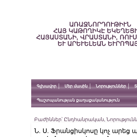
ԱՌԱՋՆՈՐԴՈՒԹԻՒՆ
ՀԱՅ ԿԱԹՈՂԻԿԷ ԵԿԵՂԵՑ
ՀԱՅԱՍՏԱՆԻ, ՎՐԱՍՏԱՆԻ, ՌՈՒ
ԵՒ ԱՐԵՒԵԼԵԱՆ ԵՒՐՈՊԱ
Գլխավոր
Մեր մասին
Նորություններ
Տ
Պաշտպանության քաղաքականություն
Բաժիններ՝
Ընդհանրական
,
Նորություն
Ն. Ս. Ֆրանցիսկոսը կոչ արե