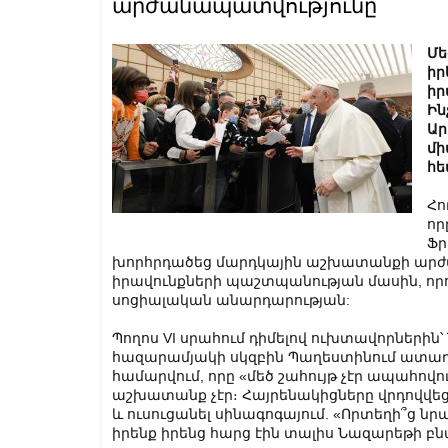
արժանապատվությունը
Մե
իր
իր
Ին
Ար
մի
հե
Հո
որ
Ֆր
խորհրդածեց մարդկային աշխատանքի ար
իրավունքների պաշտպանության մասին, որ
սոցիալական անարդարության:
Պողոս VI սրահում դիմելով ուխտավորներին՝ 
հազարամյակի սկզբին Պաղեստինում ատա
համարվում, որը «մեծ շահույթ չէր ապահով
աշխատանք չէր։ Հայրենակիցները վրդովվեցին
և ուսուցանել սինագոգայում. «Որտեղի՞ց նրա
իրենք իրենց հարց էին տալիս Նազարեթի բն