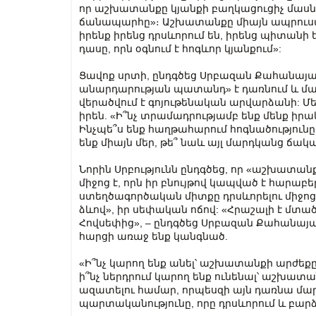
որ աշխատանքը կյանքի բաղկացուցիչ մասն 
ճանապարհը»։ Աշխատանքը միայն ապրուստի մ
իրենք իրենց դրսևորում են, իրենց պիտանի ե
դասը, որն օգնում է հոգևոր կյանքում»:
Ցավոք սրտի, ընդգծեց Սրբազան Քահանա
անարդարության պատանդ» է դառնում և մա
վերածվում է գոյութենական արվարձանի: Մե
իրեն. «Ի՞նչ տրամադրությամբ ենք մենք ի
Ինչպե՞ս ենք հաղթահարում հոգնածությունը: 
ենք միայն մեր, թե՞ նաև այլ մարդկանց ճա
Նորին Սրբությունն ընդգծեց, որ «աշխատա
միջոց է, որն իր բնույթով կապված է հարաբե
ստեղծագործական միտքը դրսևորելու միջոց է
ձևով», իր սեփական ոճով: «Հրաշալի է մտածե
Հովսեփից», – ընդգծեց Սրբազան Քահանայապ
հարցի առաջ ենք կանգնած.
«Ի՞նչ կարող ենք անել՝ աշխատանքի արժեքը
ի՞նչ ներդրում կարող ենք ունենալ՝ աշխա
ազատելու համար, որպեսզի այն դառնա մար
պարտականությունը, որը դրսևորում և բար