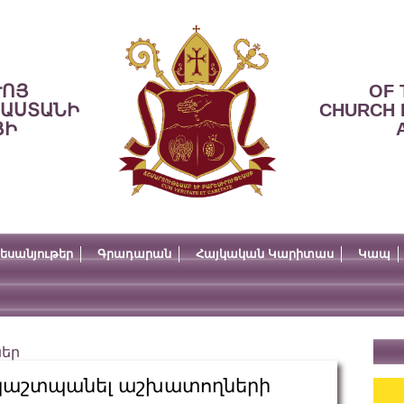
ՒՈՅ
OF 
ՍԱՍՏԱՆԻ
CHURCH 
ՅԻ
եսանյութեր
Գրադարան
Հայկական Կարիտաս
Կապ
ներ
ց պաշտպանել աշխատողների