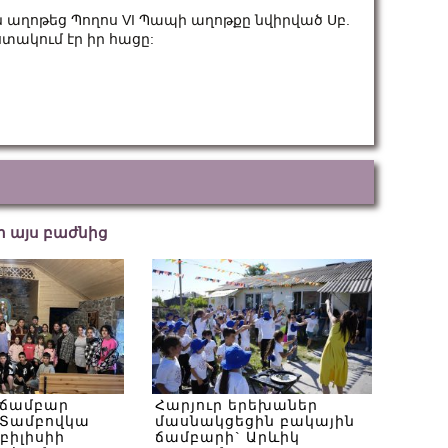
ն աղոթեց Պողոս VI Պապի աղոթքը նվիրված Սբ.
ակում էր իր հացը:
եր այս բաժնից
 ճամբար
Հարյուր երեխաներ
Տամբովկա
մասնակցեցին բակային
Թբիլիսիի
ճամբարի` Արևիկ