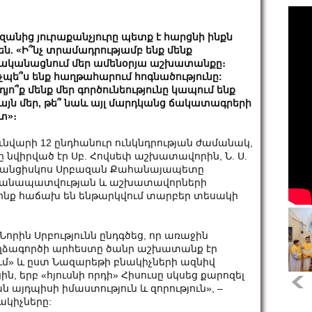
զանից յուրաքանչյուրը պետք է հարցնի ինքն
են. «Ի՞նչ տրամադրությամբ ենք մենք
ականացնում մեր ամենօրյա աշխատանքը։
չպե՞ս ենք հաղթահարում հոգնածությունը:
դյո՞ք մենք մեր գործունեությունը կապում ենք
այն մեր, թե՞ նաև այլ մարդկանց ճակատագրերի
տ»։
ւնվարի 12 ընդհանուր ունկնդրության ժամանակ,
ը նվիրված էր Սբ. Հովսեփ աշխատավորին, Ն. Ս.
անցիսկոս Սրբազան Քահանայապետը
ժանապատվության և աշխատավորների
ոնք հաճախ են ենթարկվում տարբեր տեսակի
Նորին Սրբությունն ընդգծեց, որ առաջին
ղձագործի արհեստը ծանր աշխատանք էր
ում» և ըստ Նազարեթի բնակիչների ազնիվ
, երբ «հյուսնի որդի» Հիսուսը սկսեց քարոզել
ն այդպիսի իմաստություն և զորություն», –
ակիչները: