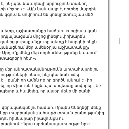
է, ինչպես նաև դեպի սրբություն տանող
իջոց չէ. «Այն նաև վայր է, որտեղ մարդիկ
ն զգում և սովորում են կոնկրետության մեծ
յապետը, աշխատանքը հաճախ «սոցիալական
րդկայնացման միջոց լինելու փոխարեն
Sear
զանից յուրաքանչյուրը պետք է հարցնի ինքն
for:
րականացնում մեր ամենօրյա աշխատանքը։
Արդյո՞ք մենք մեր գործունեությունը կապում
կատագրերի հետ»։
նքը մեր անհատականությունն արտահայտելու
րությունների հետ», ինչպես նաև «մեր
», քանի որ ամեն ոք իր գործն անում է «իր
լ, որ Հիսուսն Ինքն այս արվեստը սովորել է Սբ.
ետը և հավելեց, որ այսօր մենք մի քանի
 վերականգնելու համար: Որպես Եկեղեցի մենք
տանքը տարրական շահույթի տրամաբանությունից
դու հիմնարար իրավունքն ու
ձրացնում է նրա արժանապատվությունը»: