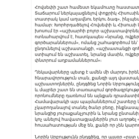
Հովսեփի շատ համեստ եկամուտը հաստատու
Տաճարում ներկայացնելով փոքրիկ Հիսուսին,
տատրակ կամ աղավնու երկու ձագ», ինչպե
համար: Խորհրդածելով Հովսեփի և Հիսուս
խոսում էր «աշխարհի բոլոր աշխատավորնե
ոտնահարվում է, հատկապես «նրանց, ովքե
գործարաններում», ոմանց շահագործում ե
ընդունելով աշխատանքի, «աշխատանքի զոհ
ստիպում են աշխատել, նրանց մասին, ով
փնտրում աղբամաններում»։
Ղեկավարները պետք է ամեն մի մարդու իր
հնարավորություն տան, քանզի այդ վաստա
աշխատողներին, ընդգծեց Նորին Սրբությունը
և մայրեր շատ են տառապում գործազրկո
որոնումները դառնում են այնքան դրամատիկ,
Համավարակի այս պայմաններում շատերը կո
չկարողանալով տանել ծանր բեռը, ինքնասպա
նրանցից յուրաքանչյուրին և նրանց ընտա
կոչ անելով հավատացյալներին լուռ աղոթել
հուսահատության մեջ են, քանի որ չեն կար
Նորին Սրբությունն ընդգծեց, որ այսօր «ըստ