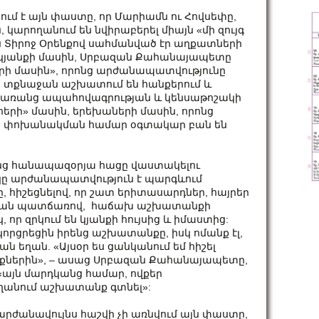
մ է այն փաստը, որ Մարիամն ու Հովսեփը,
 կարողանում են նվիրաբերել միայն «մի զույգ
ս Տիրոջ Օրենքով սահմանված էր աղքատների
ի կյանքի մասին, Սրբազան Քահանայապետը
րի մասին», որոնց արժանապատվությունը
ր տքնաջան աշխատում են հանքերում և
ն՝ առանց ապահովագրության և կենսաթոշակի
երի» մասին, երեխաների մասին, որոնց
քեր փոխանակման համար օգտակար բան են
ենց հանապազօրյա հացը վաստակելու
կը արժանապատվություն է պարգևում
, հիշեցնելով, որ շատ երիտասարդներ, հայրեր
ւթյան պատճառով, հաճախ աշխատանքի
 որ զրկում են կյանքի հույսից և իմաստից:
րցրեցին իրենց աշխատանքը, իսկ ոմանք էլ,
ն եղան. «Այսօր ես ցանկանում եմ հիշել
նիքներին», – ասաց Սրբազան Քահանայապետը,
 «այն մարդկանց համար, ովքեր
ողանում աշխատանք գտնել»:
 արժանավույնս հաշվի չի առնվում այն ​​փաստը,