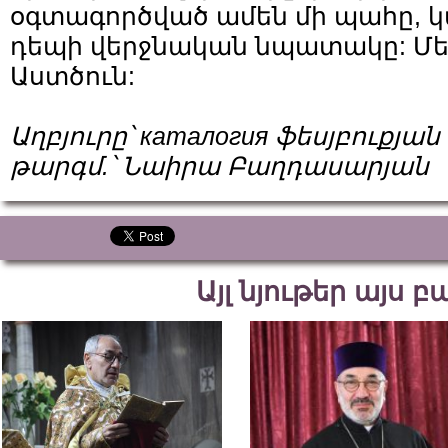
օգտագործված ամեն մի պահը, կ
դեպի վերջնական նպատակը: Մեր
Աստծուն:
Աղբյուրը՝
каталогия
ֆեսյբուքյան
թարգմ
.
՝
Նաիրա
Բաղդասարյան
Այլ նյութեր այս 