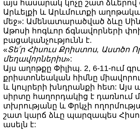
այս հասարակ կոչը շատ ձևերո
Արևելքի և Արևմուտքի աղոթակա
մեջ»: Ամենատարածված ձևը Սինա
Աթոսի հոգևոր ճգնավորների փ
բացականչությունն է.
«
Տե՛ր Հիսուս Քրիստոս, Աստծո Որ
մեղավորներիս
»:
Այս աղոթքը Փիլիպ. 2, 6-11-ում գ
քրիստոնեական հիմնը միավորու
և կույրերի խնդրանքի հետ: Այս 
սիրտը հաղորդակից է դառնում 
տխրությանը և Փրկչի ողորմությա
շատ կարճ ձևը պարզապես Հիսու
ասելն է: