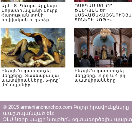
Արհ. Տ. Գևորգ Արքեպս.
ՊԱՏԳԱՄ ՍՈՒՐԲ
Նորատունկյանի Սուրբ
ԾՆՆԴՅԱՆ ԵՒ
Հարության տոնի
ԱՍՏՎԱԾԱՀԱՅՏՆՈՒԹՅԱ
հովվական ուղերձը
ՏՈՆԵՐԻ ԱՌԹԻՎ
Ինչպե՞ս զատորոշել
Ինչպե՞ս զատորոշել
մեղքերը. Տասնաբանյա
մեղքերը․ 3-րդ և 4-րդ
պատվիրանները, 5-րդը՝
պատվիրանները
մի՛ սպանիր
© 2015 armenianchurchco.com Բոլոր իրավունքները
պաշտպանված են:
ԶԼՄ-ները կայքի նյութերն օգտագործելիս պար
հետևել «Հեղինակային իրավունքի և հարակից
իրավունքների մասին»