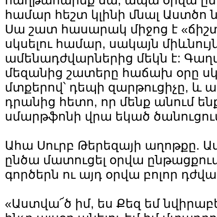
հաղթահարեք սա, ապա օրվա ըն
համար հեշտ կլինի մնալ Աստծո ն
Սա շատ հասարակ միջոց է «ճիշտ
սկսելու համար, սակայն միևնու
ամենադժվարներից մեկն է: Գաղտ
մեզանից շատերը հաճախ օրը սկ
մտքերով՝ դեպի զարթուցիչը, և 
դրանից հետո, որ մենք անում ենք
սմարթֆոնի վրա եկած ծանուցու
Ահա Սուրբ Թերեզայի աղոթքը. Ա
ընծա մատուցել օրվա ընթացքու
գործերն ու այդ օրվա բոլոր դժվա
«Աստվա՜ծ իմ, ես Քեզ եմ նվիրաբ