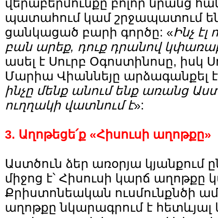
վերաբերմունքը բոլոր նրանց հա
պատահում կամ շրջապատում են 
ցանկացած բարի գործը: «
Ինչ
էլ
բան
արեք
,
դուք
դրանով
կփառա
ասել է Սուրբ Օգոստինոսը, իսկ 
Մարիա Վիաննեյը արձագանքել է 
ինչ
ը
մենք անում ենք առանց Աս
ուղղակի
վատնում է
»:
3. Աղոթեցե՛ք «Հիսուսի աղոթքը»
Աստծուն ձեր առօրյա կյանքում ըն
միջոց է՝ Հիսուսի կարճ աղոթքը 
Քրիստոնեական ուսմունքնծի ամ
աղոթքը նկարագրում է հետևյալ