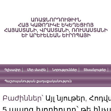
ԱՌԱՋՆՈՐԴՈՒԹԻՒՆ
ՀԱՅ ԿԱԹՈՂԻԿԷ ԵԿԵՂԵՑՒՈՅ
ՀԱՅԱՍՏԱՆԻ, ՎՐԱՍՏԱՆԻ, ՌՈՒՍԱՍՏԱՆԻ
ԵՒ ԱՐԵՒԵԼԵԱՆ ԵՒՐՈՊԱՅԻ
Գլխավոր
Մեր մասին
Նորություններ
Տեսանյութեր
Պաշտպանության քաղաքականություն
Բաժիններ՝
Այլ նյութեր
,
Հոդվ
5 պարզ խորհուրդ՝ թե ինչ