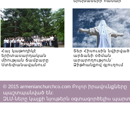
երեխաների համար
Հայ կաթողիկէ
Տեր Հիսուսին նվիրված
երիտասարդական
արձանի օծման
միության ճամբարը
արարողություն`
Ստեփանավանում
Ձիթհանքով գյուղում
© 2015 armenianchurchco.com Բոլոր իրավունքները
պաշտպանված են:
ԶԼՄ-ները կայքի նյութերն օգտագործելիս պար
հետևել «Հեղինակային իրավունքի և հարակից
իրավունքների մասին»
ՀՀ օրենքի դրույթներին: