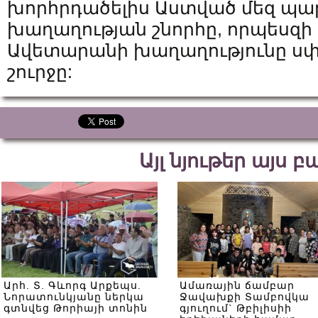
խորհրդածելիս Աստված մեզ պա
խաղաղության շնորհը, որպեսզ
Ավետարանի խաղաղությունը սփ
շուրջը:
Այլ նյութեր այս 
Արհ. Տ. Գևորգ Արքեպս.
Ամառային ճամբար
Նորատունկյանը ներկա
Ջավախքի Տամբովկա
գտնվեց Թորիայի տոնին
գյուղում` Թբիլիսիի