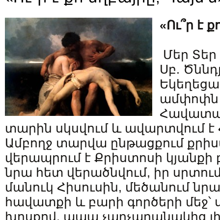
«Ու՞ր է ք
Մեր Տեր
Սբ. Ծննդ
Եկեղեցա
ամփոփն է
Հավատա
տարին սկսվում և ավարտվում է 
Ամբողջ տարվա ընթացքում քրիս
վերապրում է Քրիստոսի կյանքի 
նրա հետ վերածնվում, իր սրտու
մանուկ Հիսուսին, մեծանում նր
հավատքի և բարի գործերի մեջ՝ ս
խոսքով, ապա չարչարանակից լին