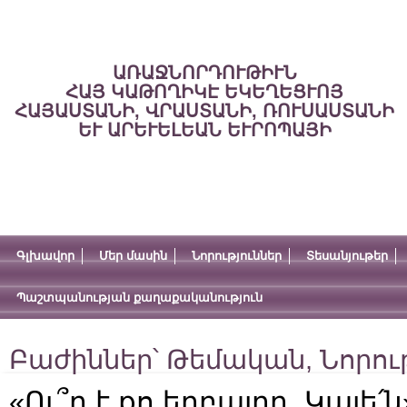
ԱՌԱՋՆՈՐԴՈՒԹԻՒՆ
ՀԱՅ ԿԱԹՈՂԻԿԷ ԵԿԵՂԵՑՒՈՅ
ՀԱՅԱՍՏԱՆԻ, ՎՐԱՍՏԱՆԻ, ՌՈՒՍԱՍՏԱՆԻ
ԵՒ ԱՐԵՒԵԼԵԱՆ ԵՒՐՈՊԱՅԻ
Գլխավոր
Մեր մասին
Նորություններ
Տեսանյութեր
Պաշտպանության քաղաքականություն
Բաժիններ՝
Թեմական
,
Նորու
«Ու՞ր է քո եղբայրը, Կայե՛ն