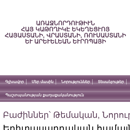
ԱՌԱՋՆՈՐԴՈՒԹԻՒՆ
ՀԱՅ ԿԱԹՈՂԻԿԷ ԵԿԵՂԵՑՒՈՅ
ՀԱՅԱՍՏԱՆԻ, ՎՐԱՍՏԱՆԻ, ՌՈՒՍԱՍՏԱՆԻ
ԵՒ ԱՐԵՒԵԼԵԱՆ ԵՒՐՈՊԱՅԻ
Գլխավոր
Մեր մասին
Նորություններ
Տեսանյութեր
Պաշտպանության քաղաքականություն
Բաժիններ՝
Թեմական
,
Նորու
Երիտասարդական համայնք