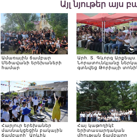
Այլ նյութեր այս 
Ամառային ճամբար
Արհ. Տ. Գևորգ Արքեպս.
Մեծավանի երեխաների
Նորատունկյանը ներկ
համար
գտնվեց Թորիայի տոնի
Հարյուր երեխաներ
Հայ կաթողիկէ
մասնակցեցին բակային
երիտասարդական
ճամբարի` Արևիկ
միության ճամբարը