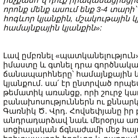
ինչքանո՞վ
դուք
իրականացրեցի
որոնք
մենք
ասում
ենք
3-4
տարի՝
հոգևոր
կյանքին
,
մշակութային
կ
համայնքային
կյանքին
»:
Լավ ըմբռնել «պատկանելություն
իմաստը և գտնել դրա գործնակա
ճանապարհները՝ համայնքային 
կյանքում. սա՛ էր ընտրված որպ
թեմատիկ առանցք, որի շուրջ կառ
բանախոսություններն ու քննարկո
Գառնիկ Ծ. Վրդ. Հովսեփյանը իր
անդրադարձավ նաև մերօրյա ա
սոցիալական ճգնաժամի մեջ հա