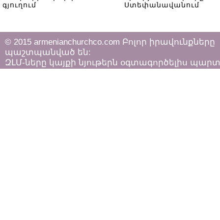
գյուղում
Ստեփանավանում
© 2015 armenianchurchco.com Բոլոր իրավունքները
պաշտպանված են:
ԶԼՄ-ները կայքի նյութերն օգտագործելիս պար
հետևել «Հեղինակային իրավունքի և հարակից
իրավունքների մասին»
ՀՀ օրենքի դրույթներին: