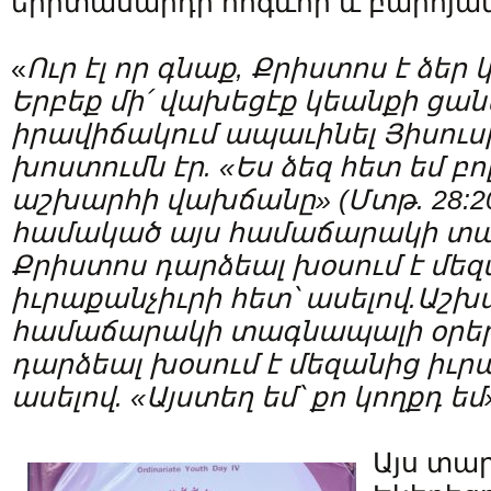
երիտասարդի հոգևոր և բարոյա
«
Ուր
էլ
որ
գնաք
,
Քրիստոս
է
ձեր
Երբեք
մի՛
վախեցէք
կեանքի
ցան
իրավիճակում
ապաւինել
Յիսուս
խոստումն
էր
. «
Ես
ձեզ
հետ
եմ
բո
աշխարհի
վախճանը
» (
Մտթ
. 28:2
համակած
այս
համաճարակի
տա
Քրիստոս
դարձեալ
խօսում
է
մեզ
իւրաքանչիւրի
հետ՝
ասելով
.
Աշխ
համաճարակի
տագնապալի
օրե
դարձեալ
խօսում
է
մեզանից
իւր
ասելով
. «
Այստեղ
եմ՝
քո
կողքդ
եմ
Այս տա