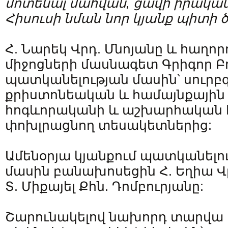
մոտենալ
մահվան
,
ցավի
իրական
Հիսուսի
նման
նոր
կյանք
պիտի
Հ. Նարեկ Վրդ. Մնոյանը և հաղ
միջոցների մասնագետ Գրիգոր Բ
պատկանելության մասին՝ սուրբգ
քրիստոնեական և համայնքային 
հոգևորականի և աշխարհական
փոխլրացնող տեսակետներից:
Ամենօրյա կյանքում պատկանելո
մասին բանախոսեցին Հ. Եղիա Վ
Տ. Միքայել Քհն. Դոմբուրյանը:
Շարունակելով նախորդ տարվա թ