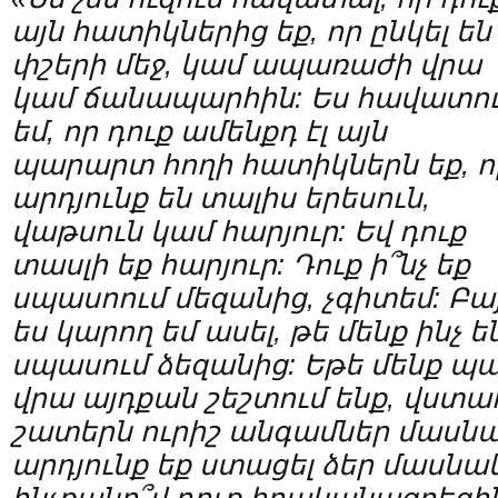
այն
հատիկներից
եք
,
որ
ընկել
են
փշերի
մեջ
,
կամ
ապառաժի
վրա
կամ
ճանապարհին
:
Ես
հավատո
եմ
,
որ
դուք
ամենքդ
էլ
այն
պարարտ
հողի
հատիկներն
եք
,
ո
արդյունք
են
տալիս
երեսուն
,
վաթսուն
կամ
հարյուր
:
Եվ
դուք
տասլի
եք
հարյուր
:
Դուք
ի՞նչ
եք
սպասոում
մեզանից
,
չգիտեմ
:
Բա
ես
կարող
եմ
ասել
,
թե
մենք
ինչ
ե
սպասում
ձեզանից
:
Եթե
մենք
պա
վրա
այդքան
շեշտում
ենք
,
վստա
շատերն
ուրիշ
անգամներ
մասն
արդյունք
եք
ստացել
ձեր
մասնակ