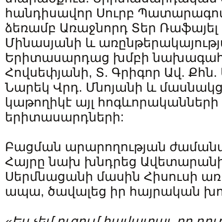
հանդիսավոր Սուրբ Պատարագով
ձեռամբ Առաջնորդ Տեր Ռաֆայել
Մինասյանի և առընթերակայութ
Երիտասարդաց խմբի նախագահ Հ
Հովսեփյանի, Տ. Գրիգոր Ավ. Քհն.
Նարեկ Վրդ. Մնոյանի և մասնակց
կաթողիկէ այլ հոգևորականների
երիտասարդների:
Բացման արարողության ժաման
Հայրը նախ խնդրեց Ավետարանի
Սերմնացանի մասին Հիսուսի առա
ապա, ծավալեց իր հայրական խո
«
Ես
չեմ
ուզում
հավատալ
,
որ
դու