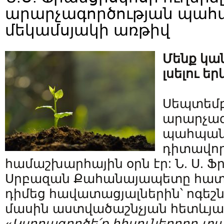
արարչագործության պահ
մեկամսյակի առթիվ
Մենք կան
լսելու ե
Սեպտեմբ
արարչագ
պահպան
դիտավոր
համաշխարհային օրն էր: Ն. Ս. 
Սրբազան Քահանայապետը հատո
դիմեց հավատացյալներին՝ ոգեշն
մասին աստվածաշնչյան հետևյալ
«
Կսրբագործե՛ք
հիսուներորդ
տա