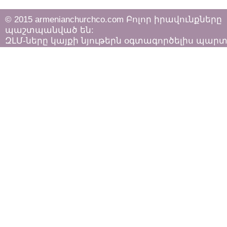
© 2015 armenianchurchco.com Բոլոր իրավունքները
պաշտպանված են:
ԶԼՄ-ները կայքի նյութերն օգտագործելիս պար
հետևել «Հեղինակային իրավունքի և հարակից
իրավունքների մասին»
ՀՀ օրենքի դրույթներին: