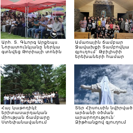
Արհ. Տ. Գևորգ Արքեպս.
Ամառային ճամբար
Նորատունկյանը ներկա
Ջավախքի Տամբովկա
գտնվեց Թորիայի տոնին
գյուղում` Թբիլիսիի
երեխաների համար
Հայ կաթողիկէ
Տեր Հիսուսին նվիրված
երիտասարդական
արձանի օծման
միության ճամբարը
արարողություն`
Ստեփանավանում
Ձիթհանքով գյուղում