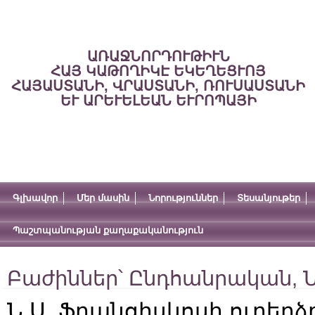
ԱՌԱՋՆՈՐԴՈՒԹԻՒՆ
ՀԱՅ ԿԱԹՈՂԻԿԷ ԵԿԵՂԵՑՒՈՅ
ՀԱՅԱՍՏԱՆԻ, ՎՐԱՍՏԱՆԻ, ՌՈՒՍԱՍՏԱՆԻ
ԵՒ ԱՐԵՒԵԼԵԱՆ ԵՒՐՈՊԱՅԻ
Գլխավոր
Մեր մասին
Նորություններ
Տեսանյութեր
Պաշտպանության քաղաքականություն
Բաժիններ՝
Ընդհանրական
,
Ն
Ն.Ս. Ֆրանցիսկոսի ուղերձը