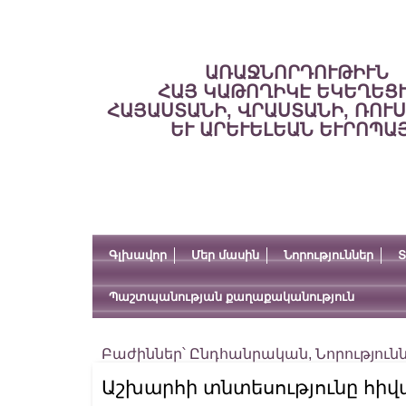
ԱՌԱՋՆՈՐԴՈՒԹԻՒՆ
ՀԱՅ ԿԱԹՈՂԻԿԷ ԵԿԵՂԵՑ
ՀԱՅԱՍՏԱՆԻ, ՎՐԱՍՏԱՆԻ, ՌՈՒ
ԵՒ ԱՐԵՒԵԼԵԱՆ ԵՒՐՈՊԱ
Գլխավոր
Մեր մասին
Նորություններ
Տ
Պաշտպանության քաղաքականություն
Բաժիններ՝
Ընդհանրական
,
Նորություն
Աշխարհի տնտեսությունը հիվա