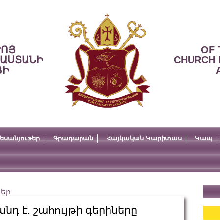
ՒՈՅ
OF 
ՍԱՍՏԱՆԻ
CHURCH 
ՅԻ
եսանյութեր
Գրադարան
Հայկական Կարիտաս
Կապ
ներ
նդ է. շահույթի գերիները