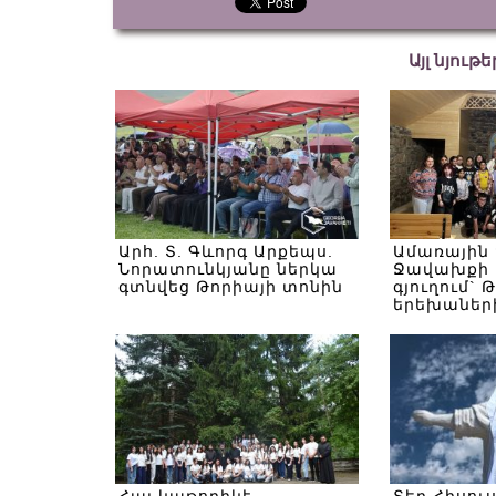
Այլ նյութ
Արհ. Տ. Գևորգ Արքեպս.
Ամառային
Նորատունկյանը ներկա
Ջավախքի 
գտնվեց Թորիայի տոնին
գյուղում` 
երեխաներ