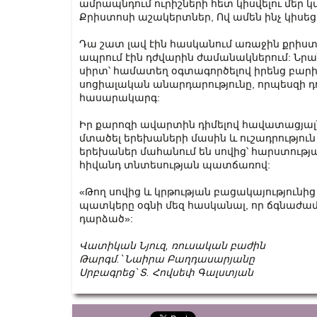
ամրապնդում ուրիշների հետ կիսվելու մեր կ
Քրիստոսի աշակերտներ, Ով ամեն ինչ կիսեց
Դա շատ լավ էին հասկանում առաջին քրիստո
ապրում էին դժվարին ժամանակներում: Նրանք
սիրտ՝ համատեղ օգտագործելով իրենց բարիքն
սոցիալական անարդարությունը, որպեսզի դո
հասարակարգ:
Իր քարոզի ավարտին դիմելով հավատացյա
մտածել երեխաների մասին և ուշադրություն
երեխաներ մահանում են սովից՝ հարստու
հիվանդ տնտեսության պատճառով:
«Թող սովից և կրթության բացակայություն
պատկերը օգնի մեզ հասկանալ, որ ճգնաժամի
դարձած»:
Վատիկան Նյուզ, ռուսական բաժին
Թարգմ.՝ Նաիրա Բաղդասարյանը
Սրբագրեց՝ Տ. Հովսեփ Գալստյան