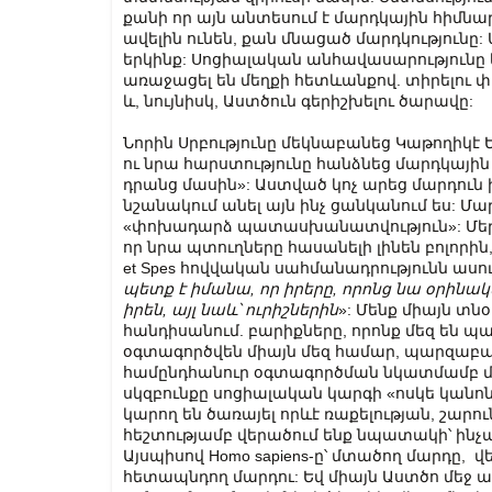
քանի որ այն անտեսում է մարդկային հիմնա
ավելին ունեն, քան մնացած մարդկությունը:
երկինք: Սոցիալական անհավասարությունը
առաջացել են մեղքի հետևանքով. տիրելու փա
և, նույնիսկ, Աստծուն գերիշխելու ծարավը:
Նորին Սրբությունը մեկնաբանեց Կաթողիկէ Ե
ու նրա հարստությունը հանձնեց մարդկայ
դրանց մասին»: Աստված կոչ արեց մարդուն ի
նշանակում անել այն ինչ ցանկանում ես: Մար
«փոխադարձ պատասխանատվություն»: Մեր 
որ նրա պտուղները հասանելի լինեն բոլորին, 
et Spes հովվական սահմանադրությունն ասում
պետք
է
իմանա
,
որ
իրերը
,
որոնց
նա
օրինակ
իրեն
,
այլ
նաև՝
ուրիշներին
»: Մենք միայն տնօ
հանդիսանում. բարիքները, որոնք մեզ են 
օգտագործվեն միայն մեզ համար, պարզա
համընդհանուր օգտագործման նկատմամբ 
սկզբունքը սոցիալական կարգի «ոսկե կանոնն
կարող են ծառայել որևէ ռաքելության, շարու
հեշտությամբ վերածում ենք նպատակի՝ ին
Այսպիսով Homo sapiens-ը՝ մտածող մարդը, վ
հետապնդող մարդու: Եվ միայն Աստծո մեջ