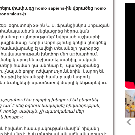
րելու փափագը homo sapiens-ին վերածեց homo
conomicus-ի
20թ. օգոստոսի 26-ին Ն. Ս. Ֆրանցիսկոս Սրբազան
հանայապետն անցկացրեց հերթական
դհանուր ուկնդրությունը՝ նվիրված աշխարհի
աքինմանը: Նորին Սրբությունը կրկին ընդգծեց,
 համավարակը էլ ավելի տեսանելի դարձրեց
հավասարության խնդիրը մեր աշխարհում.
մանք կարող են աշխատել տանից, սակայն
տերի համար դա անհնար է, -պարզաբանեց
չնայած բոլոր դժվարություններին, կարող են
եծաթիվ երեխաների համար այն կտրուկ
հետևանքների պատճառով մարդիկ ենթարկվում
րջանում ես բոլորիդ խնդրում եմ ընդունել
նց Նա
՛
է մեզ օգնում նավարկել հիվանդության,
, որոնց,
սակայն
, չի պատկանում մեր
ն խոսքը
»:
ն հիվանդ հասարակության մասին՝ հիվանդ
նը հիվանդ է, իսկ տնտեսական աճն անարդար է,