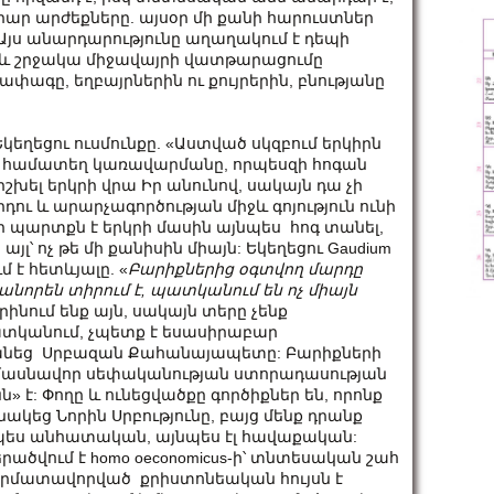
րար արժեքները. այսօր մի քանի հարուստներ
 Այս անարդարությունը աղաղակում է դեպի
 և շրջակա միջավայրի վատթարացումը
փագը, եղբայրներին ու քույրերին, բնությանը
կեղեցու ուսմունքը. «Աստված սկզբում երկիրն
ին համատեղ կառավարմանը, որպեսզի հոգան
շխել երկրի վրա Իր անունով, սակայն դա չի
դու և արարչագործության միջև գոյություն ունի
պարտքն է երկրի մասին այնպես հոգ տանել,
այլ՝ ոչ թե մի քանիսին միայն: Եկեղեցու Gaudium
 է հետևյալը. «
Բարիքներից
օգտվող
մարդը
անորեն
տիրում
է
,
պատկանում
են
ոչ
միայն
րինում ենք այն, սակայն տերը չենք
պատկանում, չպետք է եսասիրաբար
բանեց Սրբազան Քահանայապետը: Բարիքների
մասնավոր սեփականության ստորադասության
» է: Փողը և ունեցվածքը գործիքներ են, որոնք
նակեց Նորին Սրբությունը, բայց մենք դրանք
չպես անհատական, այնպես էլ հավաքական:
երածվում է homo oeconomicus-ի՝ տնտեսական շահ
 արմատավորված քրիստոնեական հույսն է