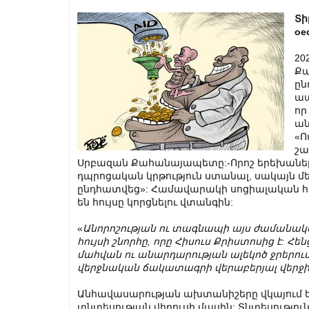
Տի
oe
20
Քա
ըն
ապ
որ
ան
«Ո
շա
Սրբազան Քահանայապետը:-Որոշ երեխաներ, 
դպրոցական կրթություն ստանալ, սակայն մ
ընդհատվեց»: Համավարակի սոցիալական 
են հույսը կորցնելու վտանգին:
«
Անորոշության ու տագնապի այս ժամանակաշ
հույսի շնորհը, որը Հիսուս Քրիստոսից է: Հե
մահվան ու անարդարության ալեկոծ ջրերում
վերջնական ճակատագրի վերաբերյալ վերջի
Անհավասարության ախտանիշերը վկայում ե
տնտեսության վիրուսի մասին: Տնտեսությու