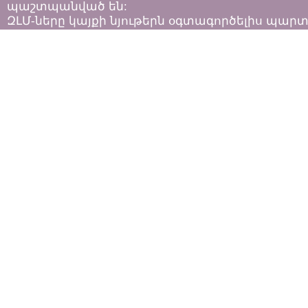
պաշտպանված են:
ԶԼՄ-ները կայքի նյութերն օգտագործելիս պար
հետևել «Հեղինակային իրավունքի և հարակից
իրավունքների մասին»
ՀՀ օրենքի դրույթներին: