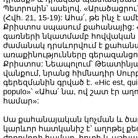
Պետրոսին՝ ասելով. «Արածացրու
(Հվհ. 21, 15-19): Ահա՛, թե ինչ է 
Քրիստոս սպասում քահանայից
գառների նկատմամբ հովվական
ժամանակ դրսևորվում է քահանայ
առաքինությունները գերազանցո
Քրիստոս: Նեապոլում՝ Թեատինյ
վանքում, նրանց հիմնադիր Սու
գերեզմանին գրված է. «Hic est, qui 
populo»՝ «Ահա՛ նա, ով շատ էր ա
համար»:
Սա քահանայական կոչման և ծառ
կարևոր հատկանիշ է՝ աղոթել ք
ժողովրդի համար, հոտի և աշխա