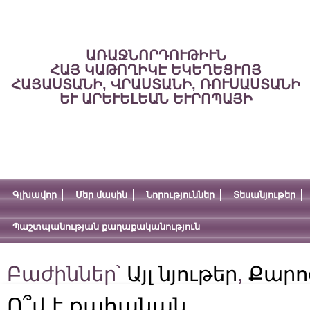
ԱՌԱՋՆՈՐԴՈՒԹԻՒՆ
ՀԱՅ ԿԱԹՈՂԻԿԷ ԵԿԵՂԵՑՒՈՅ
ՀԱՅԱՍՏԱՆԻ, ՎՐԱՍՏԱՆԻ, ՌՈՒՍԱՍՏԱՆԻ
ԵՒ ԱՐԵՒԵԼԵԱՆ ԵՒՐՈՊԱՅԻ
Գլխավոր
Մեր մասին
Նորություններ
Տեսանյութեր
Պաշտպանության քաղաքականություն
Բաժիններ՝
Այլ նյութեր
,
Քարո
Ո՞վ է քահանան