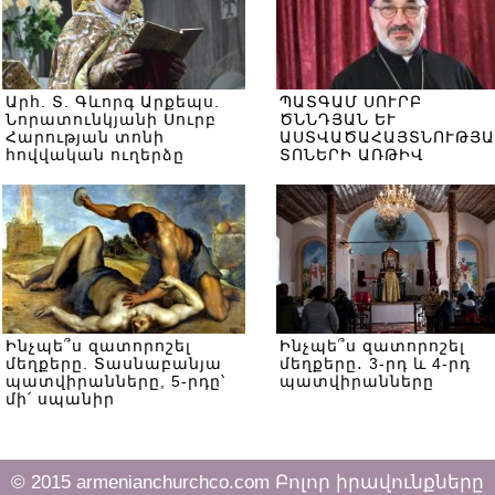
Արհ. Տ. Գևորգ Արքեպս.
ՊԱՏԳԱՄ ՍՈՒՐԲ
Նորատունկյանի Սուրբ
ԾՆՆԴՅԱՆ ԵՒ
Հարության տոնի
ԱՍՏՎԱԾԱՀԱՅՏՆՈՒԹՅԱ
հովվական ուղերձը
ՏՈՆԵՐԻ ԱՌԹԻՎ
Ինչպե՞ս զատորոշել
Ինչպե՞ս զատորոշել
մեղքերը. Տասնաբանյա
մեղքերը․ 3-րդ և 4-րդ
պատվիրանները, 5-րդը՝
պատվիրանները
մի՛ սպանիր
© 2015 armenianchurchco.com Բոլոր իրավունքները