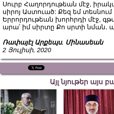
Սուրբ Հաղորդութեան մէջ, իրակ
սիրոյ Աստուած: Քեզ եմ տեսնում
Երրորդութեան խորհրդի մէջ, գթ
արա՛ իմ սիրտը Քո սրտի նման․ ա
Ռափայէլ Արքեպս. Մինասեան
2 Յուլիսի, 2020
Այլ նյութեր այս 