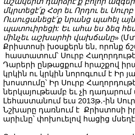
աշակերտ դարձրէ՛ք բոլոր ազգեր
մկրտեցէ՛ք Հօր եւ Որդու եւ Սուրբ
Ուսուցանեցէ՛ք նրանց պահել այն 
պատուիրեցի: Եւ ահա ես ձեզ հետ 
մինչեւ աշխարհի վախճանը
» (Մտ
Քրիստոսի խօսքերն են, որոնք ճ
հաստատում՝ Սուրբ Հաղորդութ
Դարերի ընթացքում հրաշքով իրա
կրկին ու կրկին նորոգւում է Իր
խոստումը՝ Իր Սուրբ Հաղորդու
ներկայութեամբ եւ չի դադարում 
Լեհաստանում եւս 2013թ․-ին Սո
Նշխարը դառնում է Քրիստոսի ի
արիւնը՝ փոխուելով հացից մսեղ