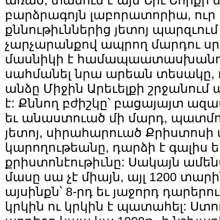
առած, տանում է այն Նիւ Եորք
բարձրագոյն լաբորատորիա, ուր
քննութիւններից յետոյ պարզւում 
չարչարանքով ապրող մարդու սր
մասնիկի է համապաատասխանում
սահմանել նրա արեան տեսակը, ո
անձը Միջին Արեւելքի շրջանում
է: Քննող բժիշկը՝ բացայայտ 
եւ անաստուած մի մարդ, պատմո
յետոյ, սիրահարուած Քրիստոսի
կարողութեանը, դարձի է գալիս ե
քրիստոնէութիւնը: Սակայն ամ
մասը սա չէ միայն, այլ 1200 տար
այսինքն՝ 8-րդ եւ յաջորդ դարերու
կրկին ու կրկին է պատահել: Ստո