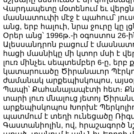
Վարդապետը մօտենում եւ վերցնո
մասնատուփի մէջ է պահում՝ յուսա
անց, երբ հալուի, նրա ջուրը կը լց
Օրեր անց՝ 1996թ․-ի օգոստոս 26-ի
Ալեսսանդրոն բացում է մասնատու
հացի մասնիկը մի կտոր մսի է վեր
լուռ մինչեւ սեպտեմբեր 6-ը, երբ 
կատարուածը Ծիրանաւոր Պէրկոլ
ժամանակ արքեպիսկոպոս, այսօ
Պապի՝ Քահանայապէտի հետ։ Քնն
տարի լուռ մնալուց յետոյ Ծիրան
արքեպիսկոպոս Խորխէ Պերկոլիոն
պատմում է տեղի ունեցածը Ռի
Գաստանիոլին, ով, հրաշագործ 