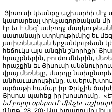
Յիսուսի կեանքը աշխարհի մէջ 
կատարեալ փրկչագործական մի 
էր եւ է մեզ՝ ամբողջ մադկութեա
սատանայի ստրկութիւնից եւ մե
յաւիտենական երջանկութեան կե
հեճուկս այս անգին շնորհքի՝ Յի
հրաշքներին, բուժումներին, մեռ
հրաշքին եւ Յիսուսի անձնուիրու
վրայ մեռնելը, մարդը նախընտրել
անհաւատութիւնը, ապերախտութ
արծաթի համար իր Փրկչին ծախել
Յիսուս պահեց իր խոստումը․ «
Ե
եմ բոլոր օրերում՝ մինչեւ աշխ
(Մտթ․ 28, 20)։ Այս խոստումը մի