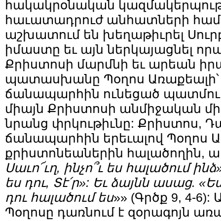
հակակրօնական կազմակերպութ
հաւատադրուժ անհատների համա
աշխատում են խեղաթիւրել Սուր
իմաստը եւ այն ներկայացնել որպ
Քրիստոսի մարմնի եւ արեան իր
պատասխանը Պօղոս Առաքեալի՝
ճանապարհին ունեցած պատմութի
միայն Քրիստոսի անմիջական մ
նրանց փրկութիւնը: Քրիստոս, 
ճանապարհին երեւալով Պօղոս Ա
քրիստոնեաներին հալածողին, ա
Սաւո՜ւղ, ինչո՞ւ ես հալածում ինձ
ես դու, Տէ՛ր»: Եւ ձայնն ասաց. «Ե
դու հալածում ես
»» (Գրծք 9, 4-6)
Պօղոսը դառնում է զօրագոյն առ