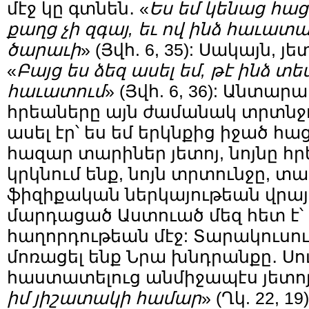
մէջ կը գտնեն․ «
Ես եմ կենաց հացը
քաղց չի զգայ, եւ ով ինձ հաւատայ
ծարաւի
» (Յվհ. 6, 35): Սակայն, յ
«
Բայց ես ձեզ ասել եմ, թէ ինձ տե
հաւատում
» (Յվհ. 6, 36): Անտար
հրեաները այն ժամանակ տրտնջու
ասել էր՝ ես եմ երկնքից իջած հաց
հազար տարիներ յետոյ, նոյնը հ
կրկնում ենք, նոյն տրտունջը, տ
ֆիզիքական ներկայութեան վրայ
մարդացած Աստուած մեզ հետ է՝ 
հաղորդութեան մէջ: Տարակուսու
մոռացել ենք Նրա խնդրանքը․ Սո
հաստատելուց անմիջապէս յետոյ
իմ յիշատակի համար
» (Ղկ. 22, 1