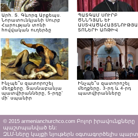
Արհ. Տ. Գևորգ Արքեպս.
ՊԱՏԳԱՄ ՍՈՒՐԲ
Նորատունկյանի Սուրբ
ԾՆՆԴՅԱՆ ԵՒ
Հարության տոնի
ԱՍՏՎԱԾԱՀԱՅՏՆՈՒԹՅԱ
հովվական ուղերձը
ՏՈՆԵՐԻ ԱՌԹԻՎ
Ինչպե՞ս զատորոշել
Ինչպե՞ս զատորոշել
մեղքերը. Տասնաբանյա
մեղքերը․ 3-րդ և 4-րդ
պատվիրանները, 5-րդը՝
պատվիրանները
մի՛ սպանիր
© 2015 armenianchurchco.com Բոլոր իրավունքները
պաշտպանված են:
ԶԼՄ-ները կայքի նյութերն օգտագործելիս պար