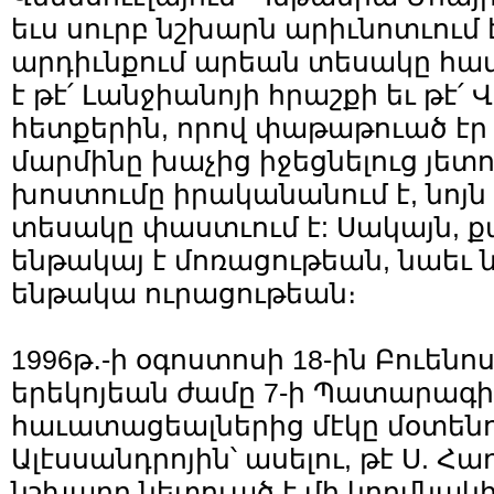
եւս սուրբ նշխարն արիւնոտւում 
արդիւնքում արեան տեսակը 
է թէ՛ Լանջիանոյի հրաշքի եւ թէ
հետքերին, որով փաթաթուած էր
մարմինը խաչից իջեցնելուց յետոյ
խոստումը իրականանում է, նոյ
տեսակը փաստւում է: Սակայն, ք
ենթակայ է մոռացութեան, նաեւ 
ենթակա ուրացութեան։
1996թ․-ի օգոստոսի 18-ին Բուենո
երեկոյեան ժամը 7-ի Պատարագ
հաւատացեալներից մէկը մօտենու
Ալէսսանդրոյին՝ ասելու, թէ Ս. Հ
նշխարը նետուած է մի կողմնակ