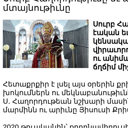
մտայնութիւնը
Սուրբ Հ
էական ե
կենսակա
վիրաւորո
ու անիմ
ճղճիմ մ
Հետաքրքիր է լսել այս օրերին 
խոկումներն ու մեկնաբանութիւ
Ս․ Հաղորդութեան նշխարի մասին
մարմինն ու արիւնը Յիսուսի Քր
2020 թուականին՝ քորոնավիրո