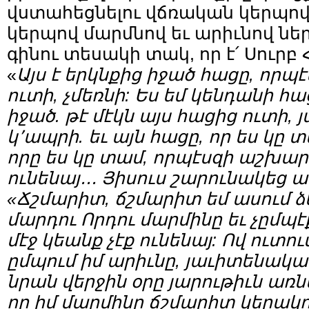
վստահեցնելու վճռական կերպով,
կերպով մարմնով եւ արիւնով ներ
գինու տեսակի տակ, որ է՛ Սուրբ
«
Այս է երկնքից իջած հացը, որպէ
ուտի, չմեռնի: Ես եմ կենդանի հա
իջած. թէ մէկն այս հացից ուտի,
կ՚ապրի. եւ այն հացը, որ ես կը տ
որը ես կը տամ, որպէսզի աշխա
ունենայ
․․․
Յիսուս շարունակեց ա
«Ճշմարիտ, ճշմարիտ եմ ասում ձե
մարդու Որդու մարմինը եւ չըմպէ
մէջ կեանք չէք ունենայ: Ով ուտու
ըմպում իմ արիւնը, յաւիտենական
նրան վերջին օրը յարութիւն առ
որ իմ մարմինը ճշմարիտ կերակուր