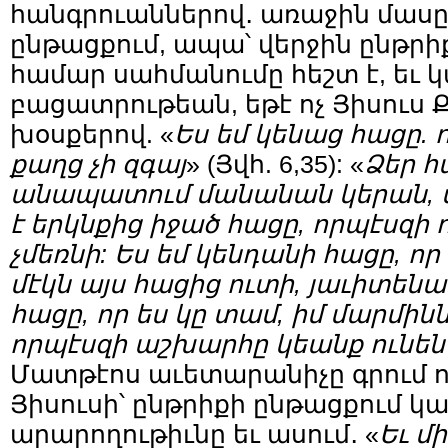
հանգրուաններով․ առաջին մասը
ընթացքում, ապա՝ վերջին ընթր
համար սահմանումը հեշտ է, եւ 
բացատրութեան, եթէ ոչ Յիսուս 
խօսքերով. «
Ես եմ կենաց հացը. ո
քաղց չի զգայ
» (Յվհ. 6,35): «
Ձեր հ
անապատում մանանան կերան, ս
է երկնքից իջած հացը, որպէսզի 
չմեռնի: Ես եմ կենդանի հացը, որ 
մէկն այս հացից ուտի, յաւիտենա
հացը, որ ես կը տամ, իմ մարմինն 
որպէսզի աշխարհը կեանք ունեն
Մատթէոս աւետարանիչը գրում ո
Յիսուսի՝ ընթրիքի ընթացքում 
արարողութիւնը եւ ասում․ «
Եւ մ