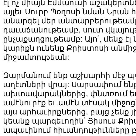
էլ ոչ միայն Էմմաուսի աշակերտն
այլեւ Սուրբ Պօղոսի նման Նրան հ
անարգել մեր անտարբերութեամ
դաւաճանութեամբ, սուտ վկայութ
ընչաքաղցութեամբ: Այո՛, մենք էլ
կարիքն ունենք Քրիստոսի անմ
միջամտութեան:
Զարմանում ենք աշխարհի մէջ
աղէտների վրայ: Սարսափում են
ախտավարակներից, փնտռում եւ 
ամէնուրէք եւ ամէն տէսակ միջոց
այս արհաւիրքներից, բայց չենք յի
կեանք պարգեւողին՝ Յիսուս Քրի
ապաւինում հիւանդութիւնները բ