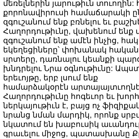
մեռելներին յարութիւն տուողին: 
քորոնավիրուսի համաճարակի ը
զգուշանում ենք բռնելու եւ բաշխե
Հաղորդութիւնը, վախենում ենք 
զգուշանում ենք ամէն ինչից, հա
եկեղեցիները՝ փոխանակ հական
սրտերը, դառնալու կեանքի պար
խնդրելու Նրա օգնութիւնը: Ապս
երեւոյթը, երբ լսում ենք
համարձակօրէն արտայայտւողնե
Հաղորդութիւնը հոգեւոր եւ խո
ներկայութիւն է, բայց ոչ ֆիզիքա
նրանց նման մարդիկ, որոնք սր
նկատում են խաբուսիկ աւանդութ
գրաւելու միջոց, պատասխանը 