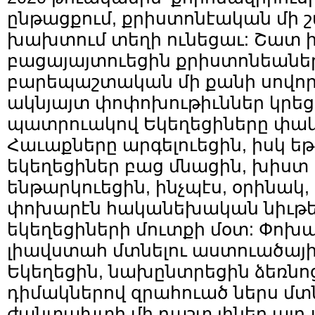
ընթացքում, քրիստոնէական մի 
խախտում տեղի ունեցաւ: Շատ ի
բացայայտուեցին քրիստոնեաներ
բարեպաշտական մի քանի սովոր
ակնյայտ փոփոխութիւններ կրե
պատրուակով Եկեղեցիները փակ
Հաւաքները արգելուեցին, իսկ եթ
եկեղեցիներ բաց մնացին, խիստ
ենթարկուեցին, ինչպէս, օրինակ,
փոխարէն հականեխական նիւթե
եկեղեցիների մուտքի մօտ: Փոխ
լիավստահ մտնելու աստուածային
Եկեղեցին, նախընտրեցին ձեռնոց
դիմակներով զրահուած ներս մտն
ժանտախտի մի դաշտ լիներ այդ 