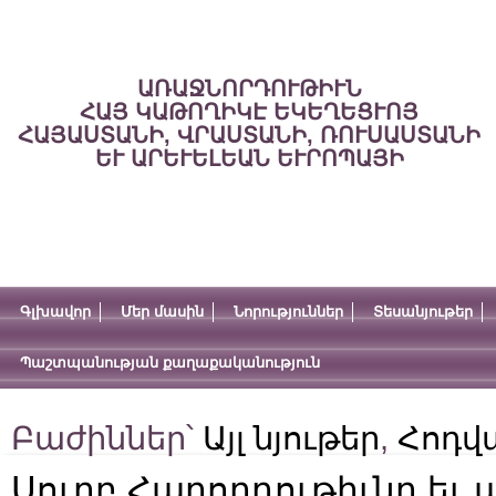
ԱՌԱՋՆՈՐԴՈՒԹԻՒՆ
ՀԱՅ ԿԱԹՈՂԻԿԷ ԵԿԵՂԵՑՒՈՅ
ՀԱՅԱՍՏԱՆԻ, ՎՐԱՍՏԱՆԻ, ՌՈՒՍԱՍՏԱՆԻ
ԵՒ ԱՐԵՒԵԼԵԱՆ ԵՒՐՈՊԱՅԻ
Գլխավոր
Մեր մասին
Նորություններ
Տեսանյութեր
Պաշտպանության քաղաքականություն
Բաժիններ՝
Այլ նյութեր
,
Հոդվ
Սուրբ Հաղորդութիւնը եւ 