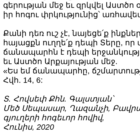
գերության մեջ եւ զրկվել Աստծո 
իր հոգու փրկությունից՝ առհավ
Քանի դեռ ուշ չէ, նայեցե՛ք ինքներ
հայացքն ուղղե՛ք դեպի Տերը, որ
ճանապարհն է դեպի երջանկությո
եւ Աստծո Արքայության մեջ.
«Ես եմ ճանապարհը, ճշմարտությո
Հվհ. 14, 6:
Տ. Հովսեփ Քհն. Գալստյան՝
Մեծ Սեպասար, Ղազանչի, Բավր
գյուղերի հոգեւոր հովիվ,
Հունիս, 2020