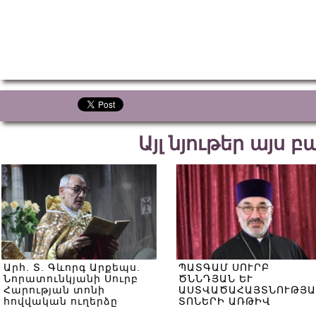
Այլ նյութեր այս 
Արհ. Տ. Գևորգ Արքեպս.
ՊԱՏԳԱՄ ՍՈՒՐԲ
Նորատունկյանի Սուրբ
ԾՆՆԴՅԱՆ ԵՒ
Հարության տոնի
ԱՍՏՎԱԾԱՀԱՅՏՆՈՒԹՅԱ
հովվական ուղերձը
ՏՈՆԵՐԻ ԱՌԹԻՎ