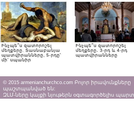
Ինչպե՞ս զատորոշել
Ինչպե՞ս զատորոշել
մեղքերը. Տասնաբանյա
մեղքերը․ 3-րդ և 4-րդ
պատվիրանները, 5-րդը՝
պատվիրանները
մի՛ սպանիր
© 2015 armenianchurchco.com Բոլոր իրավունքները
պաշտպանված են:
ԶԼՄ-ները կայքի նյութերն օգտագործելիս պար
հետևել «Հեղինակային իրավունքի և հարակից
իրավունքների մասին»
ՀՀ օրենքի դրույթներին: