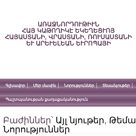
ԱՌԱՋՆՈՐԴՈՒԹԻՒՆ
ՀԱՅ ԿԱԹՈՂԻԿԷ ԵԿԵՂԵՑՒՈՅ
ՀԱՅԱՍՏԱՆԻ, ՎՐԱՍՏԱՆԻ, ՌՈՒՍԱՍՏԱՆԻ
ԵՒ ԱՐԵՒԵԼԵԱՆ ԵՒՐՈՊԱՅԻ
Գլխավոր
Մեր մասին
Նորություններ
Տեսանյութեր
Պաշտպանության քաղաքականություն
Բաժիններ՝
Այլ նյութեր
,
Թեմա
Նորություններ