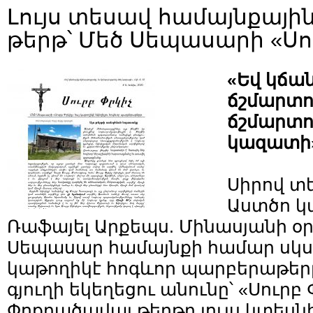
Լույս տեսավ համայնքային
թերթ՝ Մեծ Սեպասարի «Սո
«Եվ կճա
ճշմարտու
ճշմարտու
կազատի»,
Սիրով տե
Աստծո կա
Ռաֆայել Արքեպս. Մինասյանի օր
Սեպասար համայնքի համար սկս
կաթողիկէ հոգևոր պարբերաթերթ,
գյուղի եկեղեցու անունը՝ «Սուրբ 
Փոքրածավալ թերթը լույս կտես