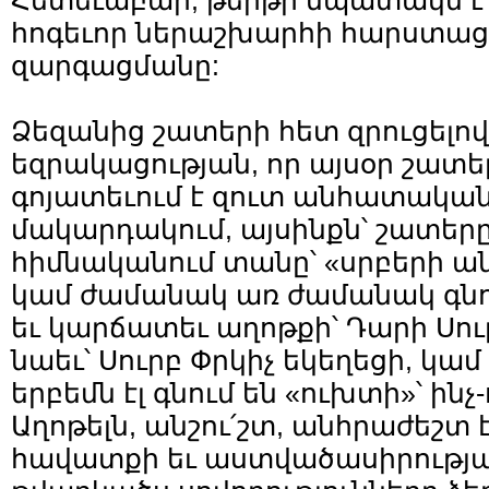
Հետեւաբար, թերթի նպատակն է՝
հոգեւոր ներաշխարհի հարստաց
զարգացմանը:
Ձեզանից շատերի հետ զրուցելով՝
եզրակացության, որ այսօր շատ
գոյատեւում է զուտ անհատակա
մակարդակում, այսինքն՝ շատերը
հիմնականում տանը՝ «սրբերի ան
կամ ժամանակ առ ժամանակ գնու
եւ կարճատեւ աղոթքի՝ Դարի Սու
նաեւ՝ Սուրբ Փրկիչ եկեղեցի, կա
երբեմն էլ գնում են «ուխտի»՝ ինչ
Աղոթելն, անշու՛շտ, անհրաժեշտ է 
հավատքի եւ աստվածասիրությա