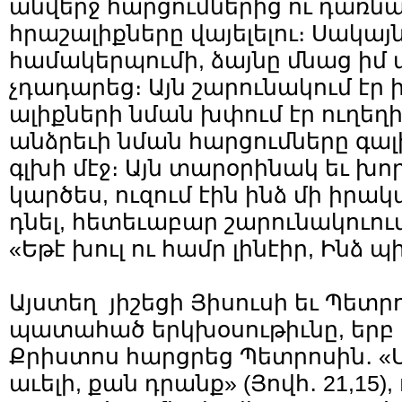
անվերջ հարցումներից ու դառնա
հրաշալիքները վայելելու։ Սակայն
համակերպումի, ձայնը մնաց իմ 
չդադարեց։ Այն շարունակում էր ին
ալիքների նման խփում էր ուղե
անձրեւի նման հարցումները գալի
գլխի մէջ։ Այն տարօրինակ եւ խո
կարծես, ուզում էին ինձ մի իր
դնել, հետեւաբար շարունակուու
«Եթէ խուլ ու համր լինէիր, Ինձ պ
Այստեղ յիշեցի Յիսուսի եւ Պետր
պատահած երկխօսութիւնը, երբ
Քրիստոս հարցրեց Պետրոսին․ «Ս
աւելի, քան դրանք» (Յովհ․ 21,15),