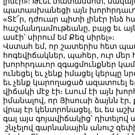
լինէի»։ Թէեւ տատամսոտ, սակա
պատասխանեցի այն խորհրդաւոր 
«Տէ՜ր, դժուար պիտի լինէր ինձ 
հաշմանդամութեանը, բայց եւ այն
ասէի՝ սիրում եմ Քեզ սիրել»։
Վստահ եմ, որ շատերիս հետ պա
հոգեվիճակներ, պահեր, ուր մեր 
խորհրդաւոր զգացմունքներ կամ
ունեցել եւ չենք իմացել կերպը 
եւ չենք կարողացած ազատուել եր
վիճակի մէջ էի։ Լսում էի այն խո
իմանալով, որ Յիսուսի ձայնն էր,
վրայ էր կենտրոնացել, եւ ես աշ
գալ այս գոյավիճակից՝ դիտելով 
շնչելով գարնանային անուշ զեփի