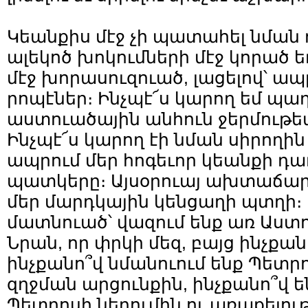
Կեանքիս մէջ չի պատահել նման 
ալեկոծ խոկումների մէջ կորած 
մէջ խորասուզուած, լացելով՝ ա
րոպէներ։ Ինչպէ՜ս կարող եմ պա
աստուածային անհուն ջերմութեա
Ինչպէ՜ս կարող էի նման սիրողին 
ապրում մեր հոգեւոր կեանքի դ
պատկերը։ Այսօրուայ ախտաճա
մեր մարդկային կենցաղի պտղի։
մատնուած՝ վազում ենք առ Աստո
Նրան, որ փրկի մեզ, բայց ինչքան
ինչքանո՞վ նմանուում ենք Պետր
զղջման արցունքին, ինչքանո՞վ ե
Պետրոսի ներումին ու առաքելու