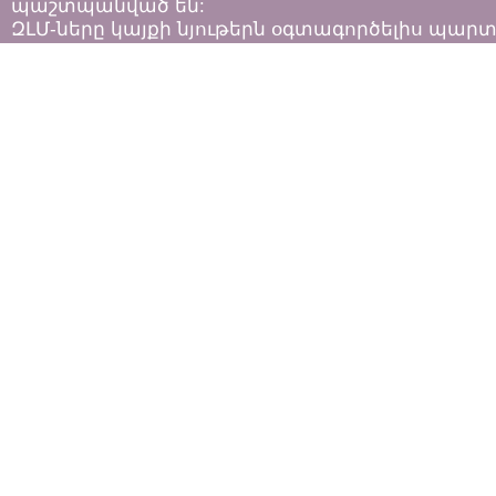
պաշտպանված են:
ԶԼՄ-ները կայքի նյութերն օգտագործելիս պար
հետևել «Հեղինակային իրավունքի և հարակից
իրավունքների մասին»
ՀՀ օրենքի դրույթներին: