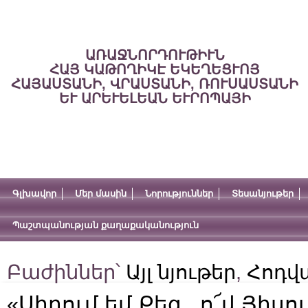
ԱՌԱՋՆՈՐԴՈՒԹԻՒՆ
ՀԱՅ ԿԱԹՈՂԻԿԷ ԵԿԵՂԵՑՒՈՅ
ՀԱՅԱՍՏԱՆԻ, ՎՐԱՍՏԱՆԻ, ՌՈՒՍԱՍՏԱՆԻ
ԵՒ ԱՐԵՒԵԼԵԱՆ ԵՒՐՈՊԱՅԻ
Գլխավոր
Մեր մասին
Նորություններ
Տեսանյութեր
Պաշտպանության քաղաքականություն
Բաժիններ՝
Այլ նյութեր
,
Հոդվ
«Սիրում եմ Քեզ , ո՜վ Յիսու