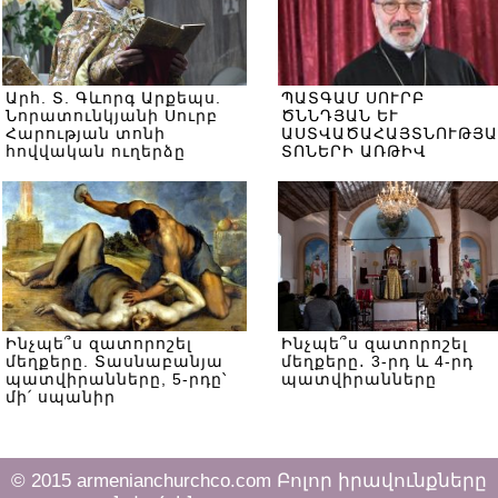
Արհ. Տ. Գևորգ Արքեպս.
ՊԱՏԳԱՄ ՍՈՒՐԲ
Նորատունկյանի Սուրբ
ԾՆՆԴՅԱՆ ԵՒ
Հարության տոնի
ԱՍՏՎԱԾԱՀԱՅՏՆՈՒԹՅԱ
հովվական ուղերձը
ՏՈՆԵՐԻ ԱՌԹԻՎ
Ինչպե՞ս զատորոշել
Ինչպե՞ս զատորոշել
մեղքերը. Տասնաբանյա
մեղքերը․ 3-րդ և 4-րդ
պատվիրանները, 5-րդը՝
պատվիրանները
մի՛ սպանիր
© 2015 armenianchurchco.com Բոլոր իրավունքները