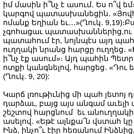
իմ մասին ի՞նչ է ասում․ Ես ո՞վ 
կարգով պատասխանեցին․ «Յովհ
ոմանք Եղիան եւ․․․»(Ղուկ․ 9,19)։Բ
չգոհացաւ պատասխաններից,ու 
պատահում էր, նոյնպէս այդ պահի
ուղղակի նրանց հարցը ուղղեց․ «
ի՞նչ էք ասում»։ Այդ պահին Պետ
ոտքի կանգնելով, հարցեց․ «Դու 
(Ղուկ․ 9, 20):
Կարճ լռութիւնից մի պահ յետոյ դ
դարձաւ, բայց այս անգամ աւելի 
շեշտով հարցնում եւ անուղղակի
ասելով․ «Եթէ այնքա՜ն վստահ
Ինձ, ինչո՞ւ էիր հեռանում Ինձնից,