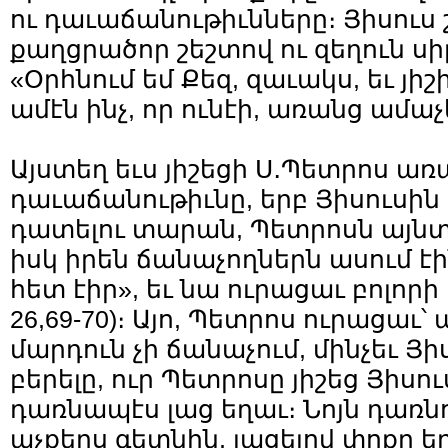
ու դաւաճանութիւնները։ Յիսուս
քաղցրածոր շեշտով ու զեղուն սի
«Օրհնում եմ Քեզ, զաւակս, եւ յիշ
ամէն ինչ, որ ունէի, առանց ամաչ
Այստեղ եւս յիշեցի Ս․Պետրոս ա
դաւաճանութիւնը, երբ Յիսուսին 
դատելու տարան, Պետրոսն այնտ
իսկ իրեն ճանաչողներն ասում էին
հետ էիր», եւ նա ուրացաւ բոլոր
26,69-70)։ Այո, Պետրոս ուրացաւ՝ 
մարդուն չի ճանաչում, մինչեւ Յի
բերելը, ուր Պետրոսը յիշեց Յիսո
դառնապէս լաց եղաւ։ Նոյն դառն
աչքերս գետնին, լացելով փոքր ե