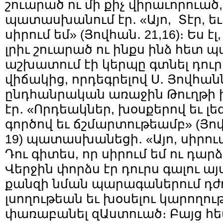
շուարած ու մի քիչ վիրաւորուա
պատասխանում էր․ «Այո, Տէր, եւ
սիրում եմ» (Յովհան․ 21,16)։ Ես 
լրիւ շուարած ու ինքս ինձ հետ պ
աշխատում էի կերպը գտնել դուրս
վիճակից, որդեգրելով Ս․ Յովհա
ընդհանրական առաջին Թուղթի խ
էր․ «Որդեակներ, խօսքերով եւ լեզ
գործով եւ ճշմարտութեամբ» (Յովհ
19) պատասխանեցի․ «Այո, սիրում 
Դու գիտես, որ սիրում եմ ու դար
Վերջին փորձս էր դուրս գալու ա
քանզի նման պարագաներում դժ
լսողութեան եւ խօսելու կարողութ
փառաբանել զԱստուած։ Բայց 