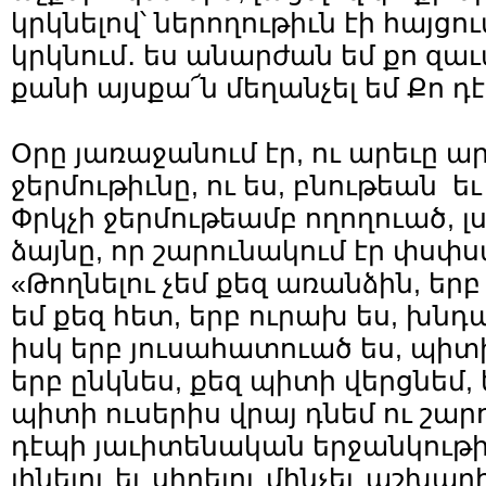
կրկնելով՝ ներողութիւն էի հայցում
կրկնում․ ես անարժան եմ քո զաւա
քանի այսքա՜ն մեղանչել եմ Քո դէ
Օրը յառաջանում էր, ու արեւը ար
ջերմութիւնը, ու ես, բնութեան 
Փրկչի ջերմութեամբ ողողուած, լս
ձայնը, որ շարունակում էր փսփս
«Թողնելու չեմ քեզ առանձին, երբ 
եմ քեզ հետ, երբ ուրախ ես, խնդա
իսկ երբ յուսահատուած ես, պիտ
երբ ընկնես, քեզ պիտի վերցնեմ, ե
պիտի ուսերիս վրայ դնեմ ու շար
դէպի յաւիտենական երջանկութիւ
լինելու եւ սիրելու մինչեւ աշխար