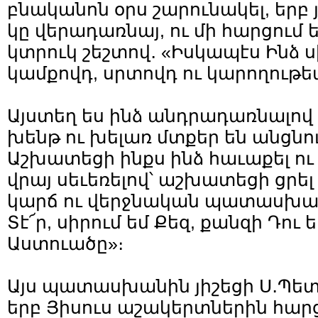
բնականոն օրս շարունակել, երբ 
կը վերադառնայ, ու մի հարցում ե
կտրուկ շեշտով․ «Իսկապէս Ինձ ս
կամքովդ, սրտովդ ու կարողութե
Այստեղ ես ինձ անդրադառնալով աս
խենթ ու խելառ մտքեր են անցնու
Աշխատեցի ինքս ինձ հաւաքել ու
վրայ սեւեռելով՝ աշխատեցի ցրել
կարճ ու վերջնական պատասխանել
Տէ՜ր, սիրում եմ Քեզ, քանզի Դու
Աստուածը»։
Այս պատասխանին յիշեցի Ս․Պե
երբ Յիսուս աշակերտներին հարց