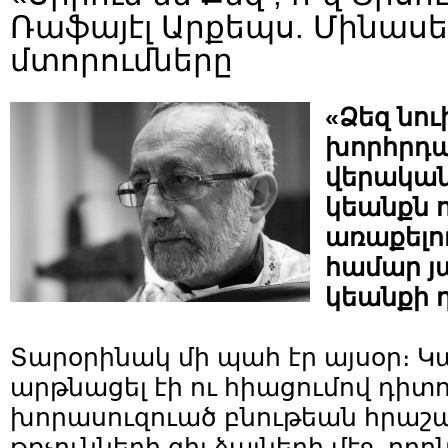
Ռաֆայէլ Արքեպս. Մինաս
մտորումները
«Ձեզ նու
խորհրդա
վերականգ
կեանքն ո
առաքելո
համար յ
կեանքի
Տարօրինակ մի պահ էր այսօր։ Կա
արթնացել էի ու հիացումով դիտ
խորասուզուած բնութեան հրաշալ
թռչունների զիլ ձայների մէջ, որո