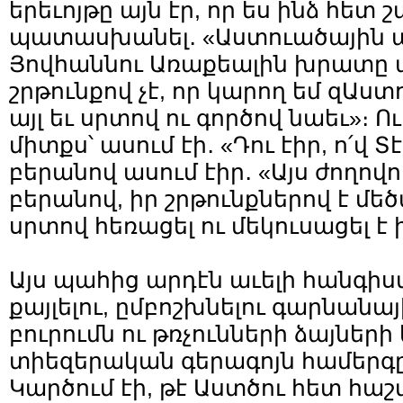
երեւոյթը այն էր, որ ես ինձ հետ 
պատասխանել․ «Աստուածային այ
Յովհաննու Առաքեալին խրատը ա
շրթունքով չէ, որ կարող եմ զԱս
այլ եւ սրտով ու գործով նաեւ»։ 
միտքս՝ ասում էի․ «Դու էիր, ո՛վ Տ
բերանով ասում էիր․ «Այս ժողովո
բերանով, իր շրթունքներով է մեծ
սրտով հեռացել ու մեկուսացել է ի
Այս պահից արդէն աւելի հանգիստ
քայլելու, ըմբոշխնելու գարնանա
բուրումն ու թռչունների ձայներ
տիեզերական գերագոյն համերգը։
Կարծում էի, թէ Աստծու հետ հա