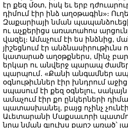
էր քեզ մօտ, իսկ եւ երբ դժուարու
դիմում էիր ինձ աղօթագին»։ Ուղե
Զաքարիայի նման պապանձուեցի,
ու աչքերիցս առատահոս արցուն
վազել։ Ամաչում էի ես ինձնից, մ
յիշեցնում էր անձնասիրութիւնս
կատարած աղօթքներս, մինչ բա
երկար ու անվերջ պարապ ժամեր
պարպում․ «Քանի անգամներ ա
օգնութիւններ էիր խնդրում աջից 
սպասում էի քեզ օգնելու, սակայ
ամաչում էիր քո ընկերների դիմաց
պատասխանել, բայց ոչինչ չունէի 
Աւետարանի Մաքսաւորի պատմութ
նրա նման գլուխս քարշ առած՝ լա