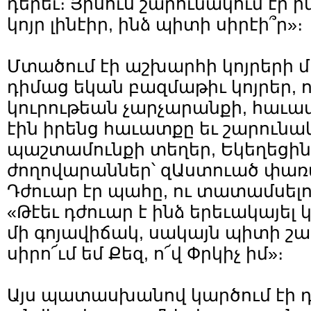
դերեւ։ Յիսուս շարունակում էր ի
կոյր լինէիր, ինձ պիտի սիրէի՞ր»։
Մտածում էի աշխարհի կոյրերի մ
դիմաց եկան բազմաթիւ կոյրեր, ո
կուրութեան չարչարանքի, հաւ
էին իրենց հաւատքը եւ շարունա
պաշտամունքի տեղեր, Եկեղեցին
ժողովարաններ՝ զԱստուած փառ
Դժուար էր պահը, ու տատամսե
«Թէեւ դժուար է ինձ երեւակայել 
մի գոյավիճակ, սակայն պիտի շա
սիրո՜ւմ եմ Քեզ, ո՜վ Փրկիչ իմ»։
Այս պատասխանով կարծում էի դո