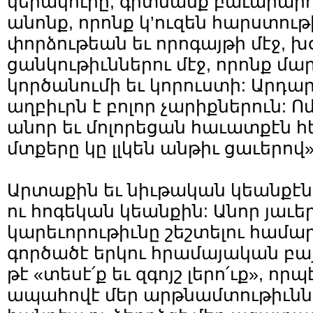
կերակուրը, գիտնանք բաւարարու
անոնք, որոնք կ’ուզեն հարստութի
փորձութեան եւ որոգայթի մէջ, խ
ցանկութիւններու մէջ, որոնք մա
կործանումի եւ կորուստի: Արդար
աղբիւրն է բոլոր չարիքներուն:
անոր եւ մոլորեցան հաւատքէն հե
մտքերը կը լլկեն անթիւ ցաւերով» (
Արտաքին եւ նիւթական կեանքէն
ու հոգեկան կեանքին: Անոր յաւ
կարեւորութիւնը շեշտելու համար
գործածէ երկու հրամայական բայ
թէ «տեսէ՛ք եւ զգոյշ լերո՛ւք», որպ
ապահովէ մեր արթնամտութիւնն 