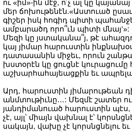
ու «իմ»-ին մէջ, ո՛չ ալ կը կայանայ
մեր ճոխութենէն.«Աստուած ըսաւ 
գիշեր իսկ հոգիդ պիտի պահանջեն
ամբարածդ որո՞ւն պիտի մնայ’»:
Մեզի կը յստականա՞յ, թէ ահազդ
կայ յիմար հարուստին ինքնախօս
դատասանին միջեւ, որուն շանթ
խստօրէն կը ցուցնէ կուրացումը 
աշխարհահայեացքին եւ ապրելա
Արդ, հարուստին յիմարութեան դի
անմտութիւնը…: Մեզմէ շատեր ո
յանդիմանուած հարուստին պէս,
չէ, այլ՝ միայն վախնալ է՝ կորսնցն
սակայն, վախը չէ կորսնցնելու եւ կ