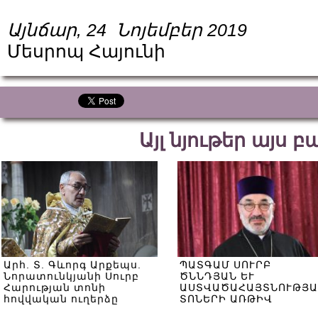
Այնճար, 24 Նոյեմբեր 2019
Մեսրոպ Հայունի
Այլ նյութեր այս 
Արհ. Տ. Գևորգ Արքեպս.
ՊԱՏԳԱՄ ՍՈՒՐԲ
Նորատունկյանի Սուրբ
ԾՆՆԴՅԱՆ ԵՒ
Հարության տոնի
ԱՍՏՎԱԾԱՀԱՅՏՆՈՒԹՅԱ
հովվական ուղերձը
ՏՈՆԵՐԻ ԱՌԹԻՎ