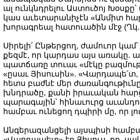
ալ ունկնդրելու Աստուծոյ Խօսքը՝
կաս աւետարանիչէն «Անմիտ հա
խորագրեալ հատուածին մէջ (Ղկ. 1
Սիրելի՛ Ընթերցող, ժամուոր կամ՝ 
քեզմէ, որ կարդաս այս առակը. 
պատճառը տուաւ «մէկը բազմութե
«ըսաւ Յիսուսին». «Վարդապե՛տ, ը
հետս բաժնէ մեր ժառանգութիւնը»
խնդրածը, քանի իրաւական հարց
պարագային՝ հինաւուրց աւանդու
համբաւ ունեցող դպիրի մը, որ լո
Անգերազանցելի այսպիսի համբ
«Վարդապետ» էր Յիսուս, որ, սա