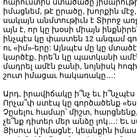
հարուստին մտա­ծա­ծը յիմարութի
իմացնեմ, թէ ըրածը, խորքին մէջ, 
սա­կայն անմտութիւն է Տիրոջ ա
այն է, որ կը խօսի միայն ինքնիրե
ինչպէս կը փաստեն 12 անգամ գ
ու «իմ»-երը: Այն­պէս մը կը մտածէ 
կարծէք, իրե՛ն կը պատկանի ամէն
մադրել ամէն բանի, նոյնիսկ հոգ
շուտ իմացաւ հակառակը…:
Արդ, իրավիճակը ի՞նչ եւ ի՞նչպէս 
Որչա՞փ ստէպ կը գործածենք «ես»
Չըսելու համար՝ միշտ, հարցնենք
չե՞նք դիտեր մեր անձը լոկ…: Եւ 
Յիսուս կ’իմացնէ, կեանքին իմաստ