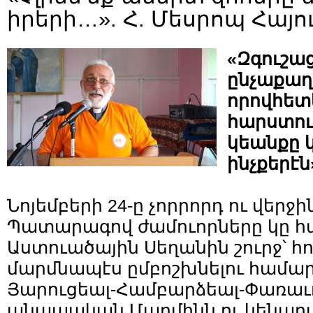
իրերի…». Հ. Մեսրոպ Հայո
«Զգուշա
ընչաքաղ
որովհետե
հարստու
կեանքը 
ինչքերէն
Նոյեմբերի 24-ը չորրորդ ու վերջի
Պատարագով ժամուորները կը հ
Աստուածային Սեղանին շուրջ՝ հո
մարմնապէս ըմբոշխ­նելու համար
Յարուցեալ-Համբարձեալ-Փառաւ
անապական Մար­մինն ու կենարա