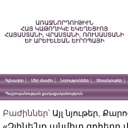
ԱՌԱՋՆՈՐԴՈՒԹԻՒՆ
ՀԱՅ ԿԱԹՈՂԻԿԷ ԵԿԵՂԵՑՒՈՅ
ՀԱՅԱՍՏԱՆԻ, ՎՐԱՍՏԱՆԻ, ՌՈՒՍԱՍՏԱՆԻ
ԵՒ ԱՐԵՒԵԼԵԱՆ ԵՒՐՈՊԱՅԻ
Գլխավոր
Մեր մասին
Նորություններ
Տեսանյութեր
Պաշտպանության քաղաքականություն
Բաժիններ՝
Այլ նյութեր
,
Քարո
«Չլինե՛նք անմիտ զոհերը 