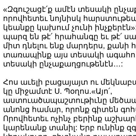
«Զգուշացէ՛ք ամէն տեսակի ընչա
որովհետեւ նոյնիսկ հարստութեա
կեանքը կախում չունի ինչքերէն»
պարզ են թէ՛ հրահանգը եւ թէ՛ ս
միտ դնելու ենք մարդերս, քանի 
տառապինք այս տեսակի ագահու
տեսակի ընչաքաղցութենէն…:
Հոս աւելի բացայայտ ու մեկնա
կը միջամտէ Ս. Պօղոս.«Այո՛,
աստուածապաշտութիւնը մեծապ
անոնց համար, որոնք գիտեն գոհ
Որովհետեւ ոչինչ բերինք աշխարհ
կարենանք տանիլ: Երբ ունինք զ