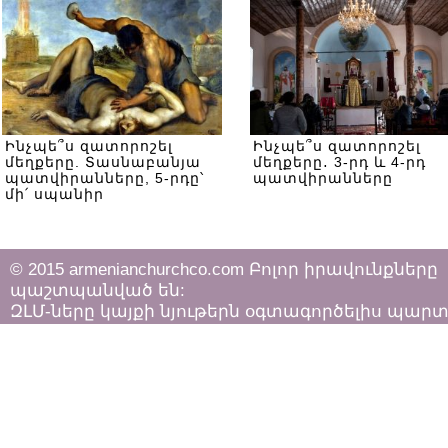
Ինչպե՞ս զատորոշել
Ինչպե՞ս զատորոշել
մեղքերը. Տասնաբանյա
մեղքերը․ 3-րդ և 4-րդ
պատվիրանները, 5-րդը՝
պատվիրանները
մի՛ սպանիր
© 2015 armenianchurchco.com Բոլոր իրավունքները
պաշտպանված են:
ԶԼՄ-ները կայքի նյութերն օգտագործելիս պար
հետևել «Հեղինակային իրավունքի և հարակից
իրավունքների մասին»
ՀՀ օրենքի դրույթներին: