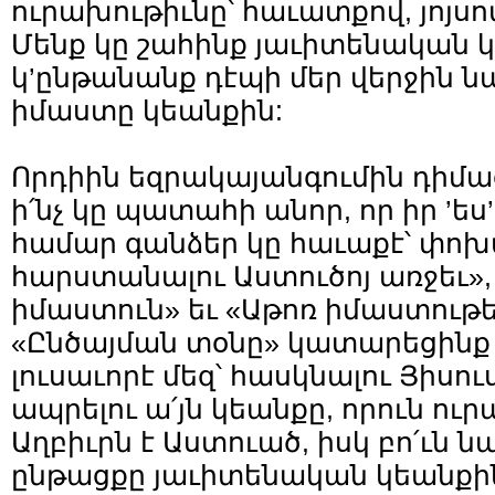
ուրախութիւնը՝ հաւատքով, յոյսով
Մենք կը շահինք յաւիտենական կ
կ’ընթանանք դէպի մեր վերջին նպ
իմաստը կեանքին:
Որդիին եզրակայանգումին դիմաց
ի՛նչ կը պատահի անոր, որ իր ’ես’-
համար գանձեր կը հաւաքէ՝ փո
հարստանալու Աստուծոյ առջեւ», 
իմաստուն» եւ «Աթոռ իմաստութե
«Ընծայման տօնը» կատարեցինք ա
լուսաւորէ մեզ՝ հասկնալու Յիսու
ապրելու ա՛յն կեանքը, որուն ո
Աղբիւրն է Աստուած, իսկ բո՛ւն 
ընթացքը յաւիտենական կեանքի