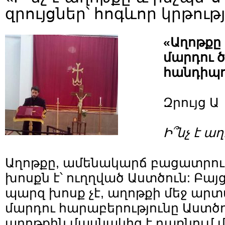
զրույցներ՝ հոգևոր կրթու
«Աղոթքը
մարդու 
հանդիպո
Զրույց Ա
Ի՞նչ է ա
Աղոթքը, ամենակարճ բացատրութ
խոսքն է՝ ուղղված Աստծուն: Բայ
պարզ խոսք չէ, աղոթքի մեջ արտ
մարդու հարաբերությունը Աստծո
աղոթքին մասնակից է դառնում 