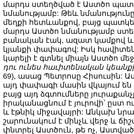
մարդս ստեղծված է Աստծո պատ
նմանությամբ: Թեև նմանությու
մեղքի հետևանքով, բայց պատկեր
մարդս Աստծո նմանությամբ ստե
բանական էակ, ազատ կամքով 
կյանքի փափագով: Իսկ հավիտե
կարելի է գտնել միայն Աստծո մեջ:
դու ունես հաւիտենական կեանք
69), ասաց Պետրոսը Հիսուսին: Ա
այդ փափագի մասին վկայում են 
բայց այդ ձգտումները յուրաքանչ
իրականացնում է յուրովի՝ ըստ ո
և էթնիկ միջավայրի: Անկախ նրա
շարունակում է մինչև վերջ և ճ
փնտրել Աստծուն, թե ոչ, Աստված 