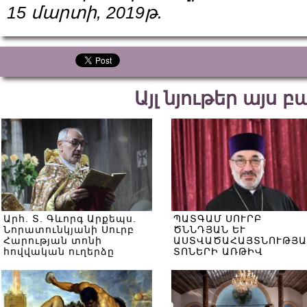
15 մարտի, 2019թ.
Այլ նյութեր այս 
Արհ. Տ. Գևորգ Արքեպս.
ՊԱՏԳԱՄ ՍՈՒՐԲ
Նորատունկյանի Սուրբ
ԾՆՆԴՅԱՆ ԵՒ
Հարության տոնի
ԱՍՏՎԱԾԱՀԱՅՏՆՈՒԹՅԱ
հովվական ուղերձը
ՏՈՆԵՐԻ ԱՌԹԻՎ