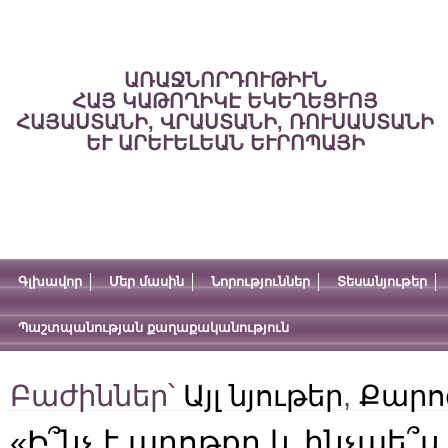
ԱՌԱՋՆՈՐԴՈՒԹԻՒՆ
ՀԱՅ ԿԱԹՈՂԻԿԷ ԵԿԵՂԵՑՒՈՅ
ՀԱՅԱՍՏԱՆԻ, ՎՐԱՍՏԱՆԻ, ՌՈՒՍԱՍՏԱՆԻ
ԵՒ ԱՐԵՒԵԼԵԱՆ ԵՒՐՈՊԱՅԻ
Գլխավոր
Մեր մասին
Նորություններ
Տեսանյութեր
Պաշտպանության քաղաքականություն
Բաժիններ՝
Այլ նյութեր
,
Քարո
«Ի՞նչ է աղոթքը և ինչպե՞ս