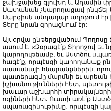
ջախջախեց գլուխդ և Ադամին փր
Սատանան չկարողացավ ընկճել 
Սարգիսն անդադար աղոթում էր ի
Տերը նրան զորացնում էր:
Այսօրվա ընթերցվածում Պողոսը
ասում է. «Զօրացէ՛ք Տիրոջով եւ 
կարողութեամբ, եւ Աստծու սպա
հագէ՛ք, որպէսզի կարողանաք ը
սատանայի հնարանքներին, որով
պատերազմը մարմնի եւ արեան հե
իշխանութիւնների հետ, պետութի
խաւար աշխարհի տիրակալների 
ոգիների հետ: Ուստի առէ՛ք Աստ
սպառազինութիւնը, որպէսզի կա