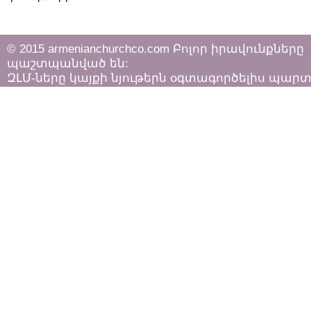
© 2015 armenianchurchco.com Բոլոր իրավունքները
պաշտպանված են:
ԶԼՄ-ները կայքի նյութերն օգտագործելիս պար
հետևել «Հեղինակային իրավունքի և հարակից
իրավունքների մասին»
ՀՀ օրենքի դրույթներին: