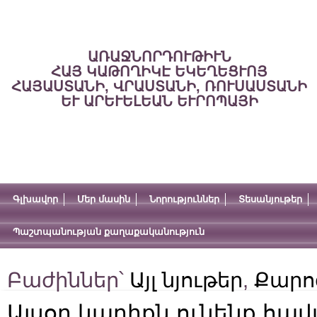
ԱՌԱՋՆՈՐԴՈՒԹԻՒՆ
ՀԱՅ ԿԱԹՈՂԻԿԷ ԵԿԵՂԵՑՒՈՅ
ՀԱՅԱՍՏԱՆԻ, ՎՐԱՍՏԱՆԻ, ՌՈՒՍԱՍՏԱՆԻ
ԵՒ ԱՐԵՒԵԼԵԱՆ ԵՒՐՈՊԱՅԻ
Գլխավոր
Մեր մասին
Նորություններ
Տեսանյութեր
Պաշտպանության քաղաքականություն
Բաժիններ՝
Այլ նյութեր
,
Քարո
Այսօր կարիքն ունենք հա