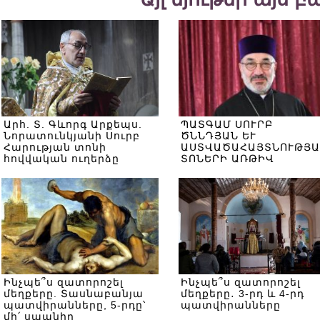
Արհ. Տ. Գևորգ Արքեպս.
ՊԱՏԳԱՄ ՍՈՒՐԲ
Նորատունկյանի Սուրբ
ԾՆՆԴՅԱՆ ԵՒ
Հարության տոնի
ԱՍՏՎԱԾԱՀԱՅՏՆՈՒԹՅԱ
հովվական ուղերձը
ՏՈՆԵՐԻ ԱՌԹԻՎ
Ինչպե՞ս զատորոշել
Ինչպե՞ս զատորոշել
մեղքերը. Տասնաբանյա
մեղքերը․ 3-րդ և 4-րդ
պատվիրանները, 5-րդը՝
պատվիրանները
մի՛ սպանիր