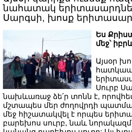
նահատակ երիտասարդների
Սարգսի, խոսք երիտասար
Ես Քրիս
մեջ՝ իբ
Այսօր խո
հատկապե
երիտասա
Սուրբ Ս
նախևառաջ ձե՛ր տոնն է, որովհե
մշտապես մեր ժողովրդի պատմա
մեջ հիշատակվել է որպես երիտ
բարեխոս սուրբ, նաև նորակազմ
կանանց բարեխոս սուրբ: Այլ խոս