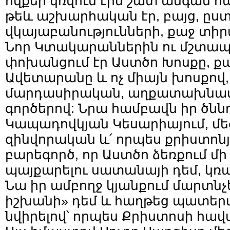
ովքեր կռվում էին շատ անգամ հ
թեև աշխարհական էր, բայց, ըս
վկայաբանությունների, քաջ տիր
Նոր Կտակարաններին ու մշտա
փոխանցում էր Աստծո Խոսքը, ք
Ավետարանը և ոչ միայն խոսքով, 
մարդասիրական, աղքատախնամ
գործերով: Նրա համբավն իր ծնն
Կապադովկյան Կեսարիայում, մեծ
զինվորական և՛ որպես քրիստոնյ
բարեգործ, որ Աստծո ձեռքում մի 
պայքարելու սատանայի դեմ, կռ
Նա իր ամբողջ կյանքում մարտնչ
իշխանի» դեմ և հաղթեց պատերա
նվիրելով՝ որպես Քրիստոսի հա