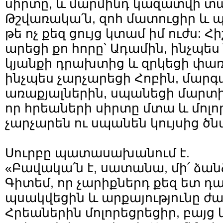
սիրտը, և մարմինդ կազատվի տ
Թշվառակա՛ն, զոհ մատուցիր և 
թե ոչ քեզ ցույց կտամ իմ ուժս: Հիշ
արեցի քո հորը՝ Ադամին, ինչպե
կյանքի դրախտից և զրկեցի փառ
ինչպես չարչարեցի Հոբին, մարգ
առաքյալներին, սպանեցի մարտիր
որ հրեաների սիրտը մտա և մոլո
չարչարեն ու սպանեն կույսից ծն
Սուրբը պատասախանում է.
«Բավակա՛ն է, սատանա, մի՛ ձան
Գիտեմ, որ չարիքներդ քեզ ետ դա
պսակվեցին և արքայությունը ժ
Հրեաներին մոլորեցրեցիր, բայց 