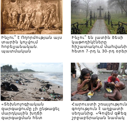
Ինչու՞ է Ողորմության այս
Ինչու՞ են լատին ծեսի
տարին կոչվում
կաթողիկէները
հոբելյանական.
հիշատակում մահվանի
պատմական
հետո 7-րդ և 30-րդ օրե
տեղեկություններ
«Տեխնոլոգիական
Հարուստի շռայլությու
զարգացումը չի ընթացել
գողություն է աղքատի
մարդկային խղճի
սեղանից. «Գովեմ զՔեզ
զարգացման հետ
շրջաբերական նամակ
համընթաց».հատվածներ՝
«Գովեմ զՔեզ»