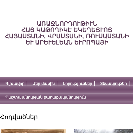
ԱՌԱՋՆՈՐԴՈՒԹԻՒՆ
ՀԱՅ ԿԱԹՈՂԻԿԷ ԵԿԵՂԵՑՒՈՅ
ՀԱՅԱՍՏԱՆԻ, ՎՐԱՍՏԱՆԻ, ՌՈՒՍԱՍՏԱՆԻ
ԵՒ ԱՐԵՒԵԼԵԱՆ ԵՒՐՈՊԱՅԻ
Գլխավոր
Մեր մասին
Նորություններ
Տեսանյութեր
Պաշտպանության քաղաքականություն
Հոդվածներ