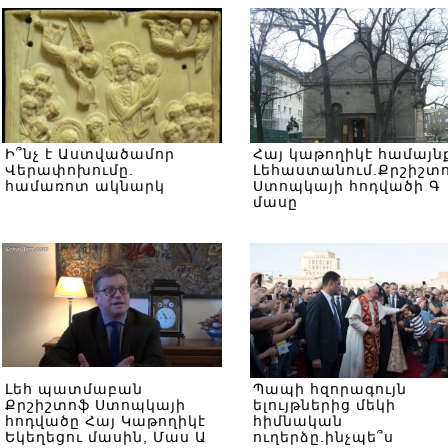
շրջաբերականից
Ի՞նչ է Աստվածամոր
Հայ կաթողիկէ համայն
Վերափոխումը.
Լեհաստանում.Քրշիշտ
համառոտ ակնարկ
Ստոպկայի հոդվածի Գ
մասը
Լեհ պատմաբան
Պապի հզորագույն
Քրշիշտոֆ Ստոպկայի
ելույթներից մեկի
հոդվածը Հայ Կաթողիկէ
հիմնական
Եկեղեցու մասին, Մաս Ա
ուղերձը.ինչպե՞ս