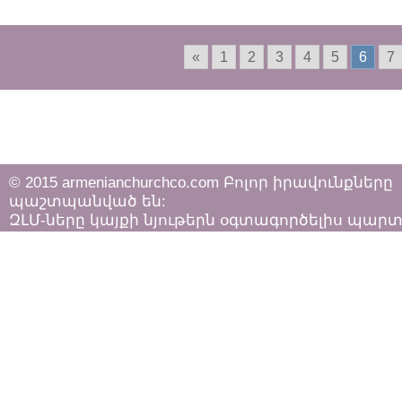
կառուցել
ԽԱՂԱՂՈԻԹՅՈՒՆ
(վերլուծական)
«
1
2
3
4
5
6
7
© 2015 armenianchurchco.com Բոլոր իրավունքները
պաշտպանված են:
ԶԼՄ-ները կայքի նյութերն օգտագործելիս պար
հետևել «Հեղինակային իրավունքի և հարակից
իրավունքների մասին»
ՀՀ օրենքի դրույթներին: