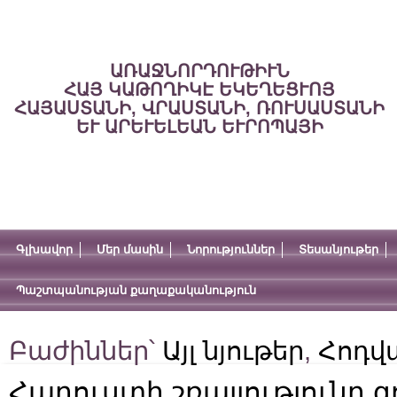
ԱՌԱՋՆՈՐԴՈՒԹԻՒՆ
ՀԱՅ ԿԱԹՈՂԻԿԷ ԵԿԵՂԵՑՒՈՅ
ՀԱՅԱՍՏԱՆԻ, ՎՐԱՍՏԱՆԻ, ՌՈՒՍԱՍՏԱՆԻ
ԵՒ ԱՐԵՒԵԼԵԱՆ ԵՒՐՈՊԱՅԻ
Գլխավոր
Մեր մասին
Նորություններ
Տեսանյութեր
Պաշտպանության քաղաքականություն
Բաժիններ՝
Այլ նյութեր
,
Հոդվ
Հարուստի շռայլությունը գո