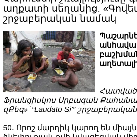
աղքատի սեղանից. «Գովեմ
շրջաբերական նամակ
Պաշարն
անհավա
բաշխմա
աղետալի
Հատված՝
Ֆրանցիսկոս Սրբազան Քահանա
զՔեզ»՝ “Laudato Si'” շրջաբերակ
50․ Որոշ մարդիկ կարող են միայ
ծնելիության թվի նվազեցման մի