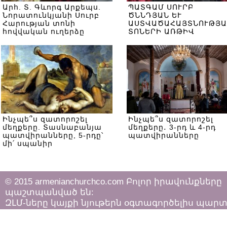
Արհ. Տ. Գևորգ Արքեպս.
ՊԱՏԳԱՄ ՍՈՒՐԲ
Նորատունկյանի Սուրբ
ԾՆՆԴՅԱՆ ԵՒ
Հարության տոնի
ԱՍՏՎԱԾԱՀԱՅՏՆՈՒԹՅԱ
հովվական ուղերձը
ՏՈՆԵՐԻ ԱՌԹԻՎ
Ինչպե՞ս զատորոշել
Ինչպե՞ս զատորոշել
մեղքերը. Տասնաբանյա
մեղքերը․ 3-րդ և 4-րդ
պատվիրանները, 5-րդը՝
պատվիրանները
մի՛ սպանիր
© 2015 armenianchurchco.com Բոլոր իրավունքները
պաշտպանված են:
ԶԼՄ-ները կայքի նյութերն օգտագործելիս պար
հետևել «Հեղինակային իրավունքի և հարակից
իրավունքների մասին»