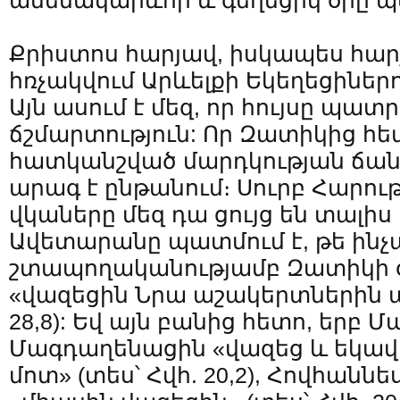
ամենակարևոր և գեղեցիկ օրը պ
Քրիստոս հարյավ, իսկապես հարյ
հռչակվում Արևելքի Եկեղեցիներում:
Այն ասում է մեզ, որ հույսը պատր
ճշմարտություն: Որ Զատիկից հետ
հատկանշված մարդկության ճա
արագ է ընթանում։ Սուրբ Հարու
վկաները մեզ դա ցույց են տալիս
Ավետարանը պատմում է, թե ինչ
շտապողականությամբ Զատիկի 
«վազեցին Նրա աշակերտներին պ
28,8): Եվ այն բանից հետո, երբ 
Մագդաղենացին «վազեց և եկավ
մոտ» (տես՝ Հվհ. 20,2), Հովհանն