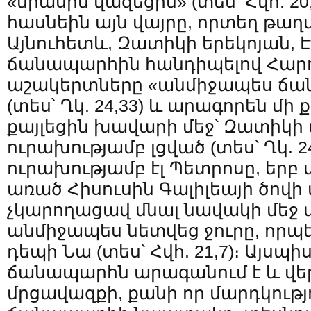
«միասին վազեցին» (տես՝ Հվհ. 20
հասնեին այն վայրը, որտեղ թաղվ
Այնուհետև, Զատիկի երեկոյան, 
ճանապարհին հանդիպելով Հարու
աշակերտները «անմիջապես ճա
(տես՝ Ղկ. 24,33) և արագորեն մի
քայլեցին խավարի մեջ՝ Զատիկի
ուրախությամբ լցված (տես՝ Ղկ. 24,
ուրախությամբ էլ Պետրոսը, երբ
առած Հիսուսին Գալիլեայի ծովի
չկարողացավ մնալ նավակի մեջ մ
անմիջապես նետվեց ջուրը, որպ
դեպի Նա (տես՝ Հվհ. 21,7)։ Այսպ
ճանապարհն արագանում է և վե
մրցավազքի, քանի որ մարդկությո