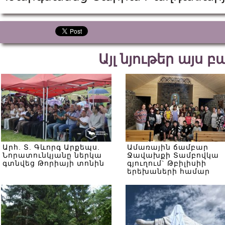
Այլ նյութեր այս 
Արհ. Տ. Գևորգ Արքեպս.
Ամառային ճամբար
Նորատունկյանը ներկա
Ջավախքի Տամբովկա
գտնվեց Թորիայի տոնին
գյուղում` Թբիլիսիի
երեխաների համար