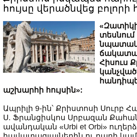
հույսը վերածնվեց բոլորի
«Զատիկի
տեսնում
նպատակը
ճակատա
Հիսուս Ք
կանչված
հանդիպե
աշխարհի հույսին»:
Ապրիլի 9-ին՝ Քրիստոսի Սուրբ Հա
Ս. Ֆրանցիսկոս Սրբազան Քահա
ավանդական «Urbi et Orbi» ուղեր
հավատացյալներին ու բարի կամ