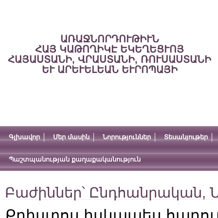
ԱՌԱՋՆՈՐԴՈՒԹԻՒՆ
ՀԱՅ ԿԱԹՈՂԻԿԷ ԵԿԵՂԵՑՒՈՅ
ՀԱՅԱՍՏԱՆԻ, ՎՐԱՍՏԱՆԻ, ՌՈՒՍԱՍՏԱՆԻ
ԵՒ ԱՐԵՒԵԼԵԱՆ ԵՒՐՈՊԱՅԻ
Գլխավոր
Մեր մասին
Նորություններ
Տեսանյութեր
Պաշտպանության քաղաքականություն
Բաժիններ՝
Ընդհանրական
,
Ն
Քրիստոս իսկապես հարութ