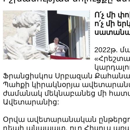
Ո՛չ մի փ
ո՛չ մի ե
սատանայ
2022թ. մ
«Հրեշտա
կարդալու
Ֆրանցիսկոս Սրբազան Քահանա
Պահքի կիրակնօրյա ավետարան
ժամանակ մեկնաբանեց մի հատ
Ավետարանից:
Օրվա ավետարանական ընթերցու
դեպի անապատ, ուր Հիսուս առաջ