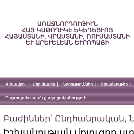
ԱՌԱՋՆՈՐԴՈՒԹԻՒՆ
ՀԱՅ ԿԱԹՈՂԻԿԷ ԵԿԵՂԵՑՒՈՅ
ՀԱՅԱՍՏԱՆԻ, ՎՐԱՍՏԱՆԻ, ՌՈՒՍԱՍՏԱՆԻ
ԵՒ ԱՐԵՒԵԼԵԱՆ ԵՒՐՈՊԱՅԻ
Գլխավոր
Մեր մասին
Նորություններ
Տեսանյութեր
Պաշտպանության քաղաքականություն
Բաժիններ՝
Ընդհանրական
,
Ն
Իշխանության մոլուցքը ստ