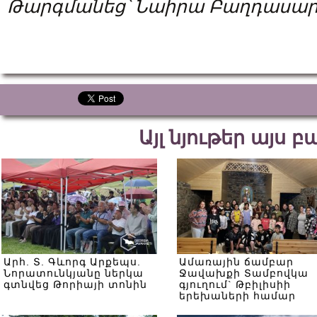
Թարգմանեց՝
Նաիրա
Բաղդասար
Այլ նյութեր այս 
Արհ. Տ. Գևորգ Արքեպս.
Ամառային ճամբար
Նորատունկյանը ներկա
Ջավախքի Տամբովկա
գտնվեց Թորիայի տոնին
գյուղում` Թբիլիսիի
երեխաների համար