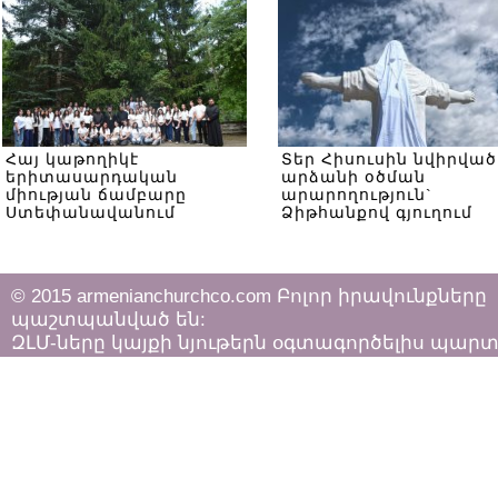
Հայ կաթողիկէ
Տեր Հիսուսին նվիրված
երիտասարդական
արձանի օծման
միության ճամբարը
արարողություն`
Ստեփանավանում
Ձիթհանքով գյուղում
© 2015 armenianchurchco.com Բոլոր իրավունքները
պաշտպանված են:
ԶԼՄ-ները կայքի նյութերն օգտագործելիս պար
հետևել «Հեղինակային իրավունքի և հարակից
իրավունքների մասին»
ՀՀ օրենքի դրույթներին: