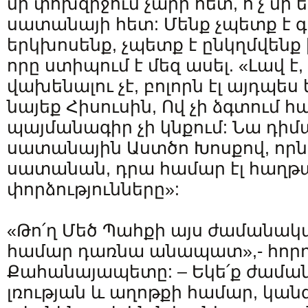
մի փոխզիջում չարի հետ, ո՛չ մի 
սատանայի հետ: Մենք չպետք է 
երկխոսենք, չպետք է ընկղմվենք 
որը ստիպում է մեզ ասել. «Լավ է,
վախենալու չէ, բոլորն էլ այդպես 
նայեք Հիսուսին, Ով չի ձգտում հ
պայմանագիր չի կնքում: Նա դիմ
սատանային Աստծո Խոսքով, որն 
սատանան, դրա համար էլ հաղթ
փորձությունները»:
«Թո՛ղ Մեծ Պահքի այս ժամանա
համար դառնա անապատ»,- հոր
Քահանայապետը: – Եկե՛ք ժամա
լռության և աղոթքի համար, կան