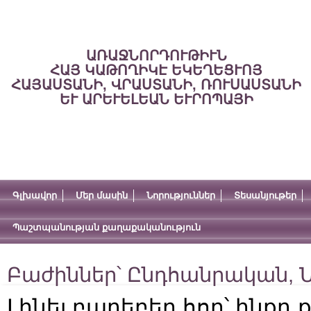
ԱՌԱՋՆՈՐԴՈՒԹԻՒՆ
ՀԱՅ ԿԱԹՈՂԻԿԷ ԵԿԵՂԵՑՒՈՅ
ՀԱՅԱՍՏԱՆԻ, ՎՐԱՍՏԱՆԻ, ՌՈՒՍԱՍՏԱՆԻ
ԵՒ ԱՐԵՒԵԼԵԱՆ ԵՒՐՈՊԱՅԻ
Գլխավոր
Մեր մասին
Նորություններ
Տեսանյութեր
Պաշտպանության քաղաքականություն
Բաժիններ՝
Ընդհանրական
,
Ն
Լինել բարեբեր հող՝ ինքդ 