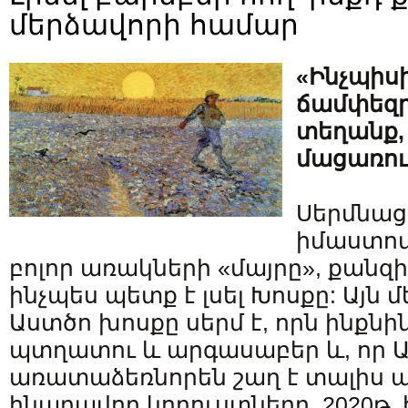
մերձավորի համար
«Ինչպիսի
ճամփեզր
տեղանք,
մացառու
Սերմնաց
իմաստով
բոլոր առակների «մայրը», քանզի 
ինչպես պետք է լսել Խոսքը: Այն մ
Աստծո խոսքը սերմ է, որն ինքնի
պտղատու և արգասաբեր և, որ 
առատաձեռնորեն շաղ է տալիս ա
հնարավոր կորուստները, 2020թ. հ