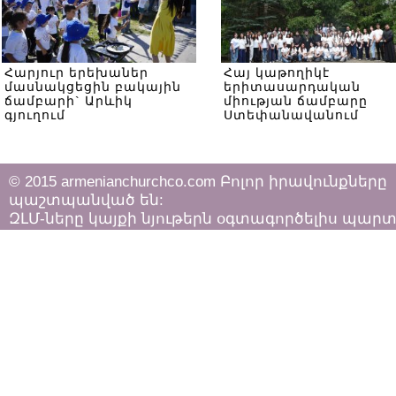
Հարյուր երեխաներ
Հայ կաթողիկէ
մասնակցեցին բակային
երիտասարդական
ճամբարի` Արևիկ
միության ճամբարը
գյուղում
Ստեփանավանում
© 2015 armenianchurchco.com Բոլոր իրավունքները
պաշտպանված են:
ԶԼՄ-ները կայքի նյութերն օգտագործելիս պար
հետևել «Հեղինակային իրավունքի և հարակից
իրավունքների մասին»
ՀՀ օրենքի դրույթներին: