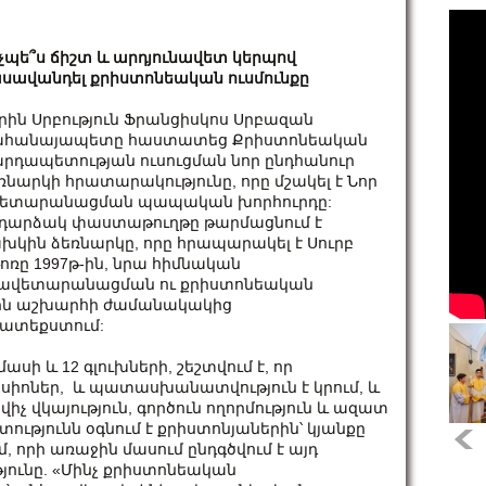
չպե՞ս ճիշտ և արդյունավետ կերպով
սավանդել քրիստոնեական ուսմունքը
րին Սրբություն Ֆրանցիսկոս Սրբազան
ահանայապետը հաստատեց Քրիստոնեական
րդապետության ուսուցման նոր ընդհանուր
ռնարկի հրատարակությունը, որը մշակել է Նոր
ետարանացման պապական խորհուրդը:
դարձակ փաստաթուղթը թարմացնում է
խկին ձեռնարկը, որը հրապարակել է Սուրբ
ոռը 1997թ-ին, նրա հիմնական
ը ավետարանացման ու քրիստոնեական
ային աշխարհի ժամանակակից
ատեքստում:
ասի և 12 գլուխների, շեշտվում է, որ
իսիոներ, և պատասխանատվություն է կրում, և
իչ վկայություն, գործուն ողորմություն և ազատ
ւթյունն օգնում է քրիստոնյաներին՝ կյանքը
, որի առաջին մասում ընդգծվում է այդ
յունը. «Մինչ քրիստոնեական