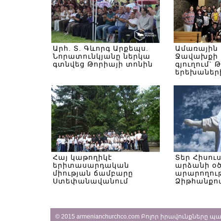
Արհ. Տ. Գևորգ Արքեպս.
Ամառային
Նորատունկյանը ներկա
Ջավախքի 
գտնվեց Թորիայի տոնին
գյուղում` 
երեխաներ
Հայ կաթողիկէ
Տեր Հիսու
երիտասարդական
արձանի օ
միության ճամբարը
արարողութ
Ստեփանավանում
Ձիթհանքով
© 2015 armenianchurchco.com Բոլոր իրավունքները 