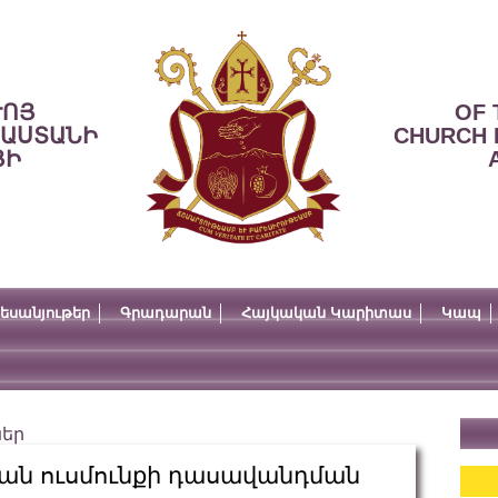
ՒՈՅ
OF 
ՍԱՍՏԱՆԻ
CHURCH 
ՅԻ
եսանյութեր
Գրադարան
Հայկական Կարիտաս
Կապ
ներ
ան ուսմունքի դասավանդման