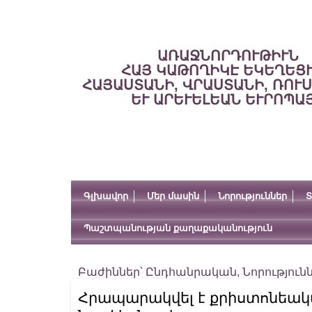
ԱՌԱՋՆՈՐԴՈՒԹԻՒՆ
ՀԱՅ ԿԱԹՈՂԻԿԷ ԵԿԵՂԵՑ
ՀԱՅԱՍՏԱՆԻ, ՎՐԱՍՏԱՆԻ, ՌՈՒ
ԵՒ ԱՐԵՒԵԼԵԱՆ ԵՒՐՈՊԱ
Գլխավոր
Մեր մասին
Նորություններ
Տ
Պաշտպանության քաղաքականություն
Բաժիններ՝
Ընդհանրական
,
Նորություն
Հրապարակվել է քրիստոնեակ