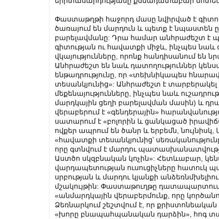
երիտասարդությանը քննադատաբար մոտեն
Փաստաթղթի հաջորդ մասը նվիրված է գիտու
ծառայում են մարդուն և պետք է նպաստեն
բարելավմանը: Դրա համար անհրաժեշտ է պ
գիտության ու հավատքի միջև, ինչպես նա
վկայությունները, որոնք հանդիսանում են ն
Անհրաժեշտ են նաև դատողություններ կենսաէ
ենթադրությունը, որ «տեխնիկապես հնարավո
տեսանկյունից»: Անհրաժեշտ է տարբերակել
մեքենայությունները, ինչպես նաև ուշադրութ
մարդկային ցեղի բարելավման մասին) և դր
վերաբերում է «գենդերային» հարանվանությ
սատարում է «բոլորին և ցանկացած իրավի
ովքեր ապրում են ծանր և երբեմն, նույնիսկ
«հավատքի տեսանկյունից՝ սեռականությունը
որը գտնվում է մարդու պատասխանատվությ
Աստծո սկզբնական կոչին»: Հետևաբար, կե
վարդապետության ուսուցիչները հատուկ պա
սրբության և մարդու կյանքի անձեռնմխելիու
մշակույթին: Փաստաթուղթը դատապարտում 
«անմարդկային վերաբերմունք, որը կործան
Ձեռնարկում շեշտվում է, որ քրիստոնեակա
«խորը բնապահպանական դարձին», հոգ տա