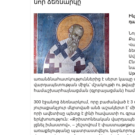
նոր ձեռնարկը
Ին
դա
Նո
Ք
Վա
ձե
Ավ
Ըն
նա
Աթ
առանձնահատկություններից է սերտ կապ
վարդապետության միջև՝ մշակույթի ու թվ
համաշխարհայնացման (գլոբալացման) համ
300 էջանոց ձեռնարկում, որը բաժանված է 3 մ
յուրաքանչյուր մկրտված անձ աշակերտ է՝ մ
որի ավետիսը պետք է լինի հավաստի ու գրավ
երկխոսություն: «Քրիստոնեական վարդապետո
լցնել իմաստով», – շեշտվում է փաստաթղթում
առաքելությանը պատրաստվելու կարևորութ