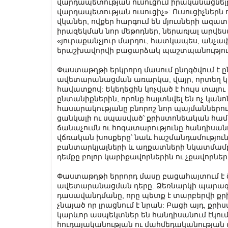
վարդապետության ուսուցում իրականացնել
վարդապետության ուսուցիչ»: Ուսուցիչներն
վկաներ, ովքեր հարգում են մյուսների ազատո
իրազեկման նոր մեթոդներ, ներառյալ արվես
«յուրաքանչյուր մարդու, հատկապես, անչա
երաշխավորվի բացարձակ պաշտպանություն
Փաստաթղթի երկրորդ մասում ընդգծվում է ը
ավետարանացման առարկա, վայր, որտեղ կա
հավատքով: Եկեղեցին կոչված է հույս տալու 
ընտանիքներին, որոնք հայտնվել են ոչ կա
հասարակությանը բնորոշ նոր պայմաններում
ցանկալի ու սպասված՝ քրիստոնեական համ
ճանաչումն ու հոգատարությունը հանդիսա
վճռական խոսքերը՝ նաև հաշմանդամություն
բանտարկյալների և աղքատների նկատմամբ. 
դեմքը բոլոր կարիքավորներին ու չքավորներ
Փաստաթղթի երրորդ մասը բացահայտում է ծխ
ավետարանացման դերը: Ձեռնարկի պարագր
դասավանդմանը, որը պետք է տարբերվի քր
չնայած որ լրացնում է նրան: Բացի այդ, ք
կարևոր ասպեկտներ են հանդիսանում էկում
հուդայականության ու մահմեդականության