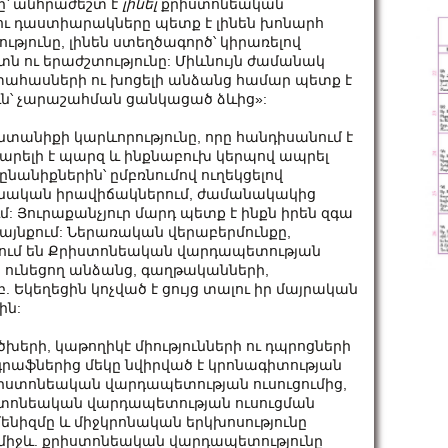
ը՝ անհրաժեշտ է
լինել
քրիստոնեական
 ու դաստիարակները պետք է լինեն խոնարհ
ւթյունը, լինեն ստեղծագործ՝ կիրառելով
տն ու երաժշտությունը: Միևնույն ժամանակ
փահասների ու խոցելի անձանց համար պետք է
՝ չարաշահման ցանկացած ձևից»:
նտանիքի կարևորությունը, որը հանդիսանում է
րելի է պարզ և ինքնաբուխ կերպով ապրել
ընանիքներին՝ ըմբռնումով ուղեկցելով
նոնական իրավիճակներում, ժամանակակից
: Յուրաքանչյուր մարդ պետք է ինքն իրեն զգա
այնքում: Ներառական վերաբերմունքը,
նում են Քրիստոնեական վարդապետության
 ունեցող անձանց, գաղթականների,
Եկեղեցին կոչված է ցույց տալու իր մայրական
ին:
երի, կաթողիկէ միությունների ու դպրոցների
աֆներից մեկը նվիրված է կրոնագիտության
իստոնեական վարդապետության ուսուցումից,
րիստոնեական վարդապետության ուսուցման
ենիզմը և միջկրոնական երկխոսությունը
 միջև. քրիստոնեական վարդապետությունը