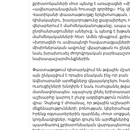
քրիստոնյաների մոտ պետք է առաջացնի «միա
«ավետարանացման հուսալի գործիք»: Ինչ վ
Վատիկանի փաստաթուղթը երկխոսության, 
դիմակայելու, խաղաղությունը քաջալերելու ո
վերաբերում է մահմեդականությանը, ապա 
ընդհանրացումներ անելուց, և պետք է խթա
մահմեդականների հետ: Ամեն դեպքում, քր
«խորացնի ու ամրապնդի հավատացյալների ի
միսիոներական ավյունը՝ վկայության ու ըն
նաև խրախուսել ժողովրդական բարեպաշտու
նախապաշարմունքներին:
Փաստաթղթում դիտարկվում են թվային մշակու
այն ընկալվում է որպես բնական ինչ-որ բան
Ավետարանի արժեքները վկայակոչելու հա
ուսուցիչների խնդիրն է նաև ուսուցանել թվ
մասնավորապես. աչալուրջ լինել երիտասար
աշխարհը կարող է լուրջ ազդեցություն ու
վրա: Չպետք է մոռանալ, որ թվային աշխարհը
մեքենայությունների, բռնության, կիբերահ
Իրենց օգտատերերին դարձնել «հոտ սոցցան
կողմնակիցներ, ովքեր զուրկ են արժեքներից
պատճառով քրիստոնեական վարդապետության