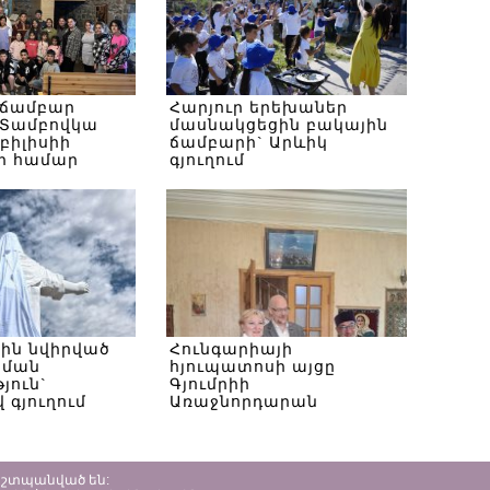
 ճամբար
Հարյուր երեխաներ
Տամբովկա
մասնակցեցին բակային
Թբիլիսիի
ճամբարի` Արևիկ
ի համար
գյուղում
սին նվիրված
Հունգարիայի
ծման
հյուպատոսի այցը
յուն`
Գյումրիի
 գյուղում
Առաջնորդարան
պաշտպանված են: