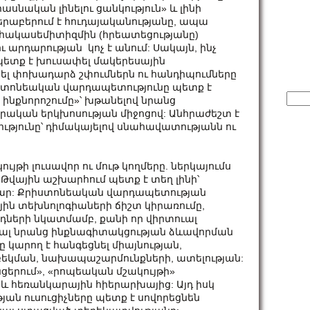
սնական լինելու ցանկություն» և լինի
երաբերում է հուդայականությանը, ապա
հակասեմիտիզմին (հրեատեցությանը)
ւ արդարության կոչ է անում: Սակայն, ինչ
պետք է խուսափել մակերեսային
նել փոխադարձ շփումներն ու հանդիպումները
իստոնեական վարդապետությունը պետք է
Sear
նքնորոշումը»՝ խթանելով նրանց
for:
կերական երկխոսության միջոցով: Անհրաժեշտ է
թյունը՝ դիմակայելով սնահավատությանն ու
յթի լուսավոր ու մութ կողմերը. ներկայումս
: Թվային աշխարհում պետք է տեղ լինի՝
մար: Քրիստոնեական վարդապետության
ային տեխնոլոգիաների ճիշտ կիրառումը,
դների նկատմամբ, քանի որ վիրտուալ
նենալ նրանց ինքնագիտակցության ձևավորման
 կարող է հանգեցնել միայնության,
աբեկման, նախապաշարմունքների, ատելության:
ցերում», «րոպեական մշակույթի»
 և հեռանկարային հիերարխայից: Այդ իսկ
 ուսուցիչները պետք է սովորեցնեն