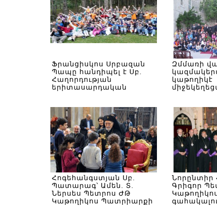
Ֆրանցիսկոս Սրբազան
Զմմառի վ
Պապը հանդիպել է Սբ.
կազմակերպ
Հաղորդության
կաթողիկէ
երիտասարդական
միջեկեղե
շարժման միջազգային
«Երիտաս
հանդիպման
ազգային օ
մասնակիցների հետ
Հոգեհանգստյան Սբ.
Նորընտիր 
Պատարագ՝ Ամեն. Տ.
Գրիգոր Պե
Ներսես Պետրոս ԺԹ
Կաթողիկո
Կաթողիկոս Պատրիարքի
գահակալո
մահվան քառասունքին
արարողա