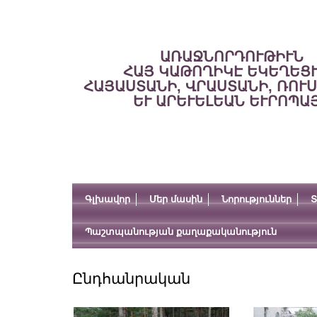
ԱՌԱՋՆՈՐԴՈՒԹԻՒՆ
ՀԱՅ ԿԱԹՈՂԻԿԷ ԵԿԵՂԵՑ
ՀԱՅԱՍՏԱՆԻ, ՎՐԱՍՏԱՆԻ, ՌՈՒ
ԵՒ ԱՐԵՒԵԼԵԱՆ ԵՒՐՈՊԱ
Գլխավոր
Մեր մասին
Նորություններ
Տ
Պաշտպանության քաղաքականություն
Ընդհանրական