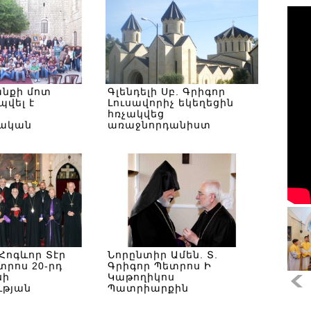
անքի մոտ
Գլենդելի Սբ. Գրիգոր
վել է
Լուսավորիչ եկեղեցին
հռչակվեց
ցական
առաջնորդանիստ
արդաց
եկեղեցի՝ Հյուսիսային
ր»
Ամերիկայի հայ
կաթողիկէների
Հոգևոր Տէր
Նորընտիր Ամեն. Տ.
տրոս 20-րդ
Գրիգոր Պետրոս Ի
սի
Կաթողիկոս
ւթյան
Պատրիարքին
կարգը
շնորհավորելու է այցելել
Մեծի Տանն Կիլիկիո