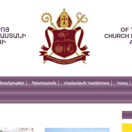
ՒՈՅ
OF 
ՍԱՍՏԱՆԻ
CHURCH 
ՅԻ
եսանյութեր
Գրադարան
Հայկական Կարիտաս
Կապ