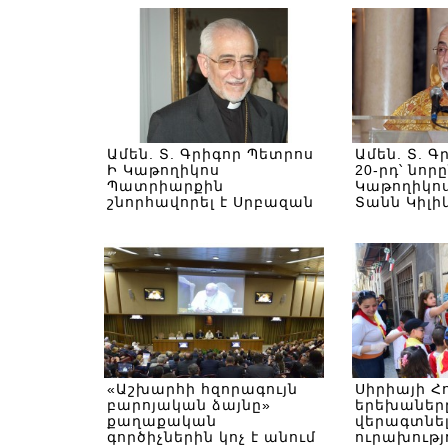
Ամեն. Տ. Գրիգոր Պետրոս
Ամեն. Տ. 
Ի Կաթողիկոս
20-րդ՝ նոր
Պատրիարքին
Կաթողիկո
շնորհավորել է Սրբազան
Տանն Կիլի
Պապը
Հայոց
«Աշխարհի հզորագույն
Սիրիայի Հ
բարոյական ձայնը»
երեխաները
քաղաքական
վերագտնել
գործիչներին կոչ է անում
ուրախությ