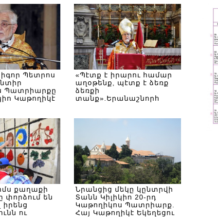
Կաթողիկոս Արամ Ա-ը
Գրիգոր Պետրոս
«Պէտք է իրարու համար
ընտիր
աղօթենք, պէտք է ձեռք
ս Պատրիարքը
ձեռքի
կիո Կաթողիկէ
տանք».Երանաշնորհ
Հայրապետի 2014թ.
հոկտեմբերի 24-ի քարոզը
ոմս քաղաքի
Նրանցից մեկը կընտրվի
 փորձում են
Տանն Կիլիկիո 20-րդ
 իրենց
Կաթողիկոս Պատրիարք.
ունն ու
Հայ Կաթողիկէ Եկեղեցու