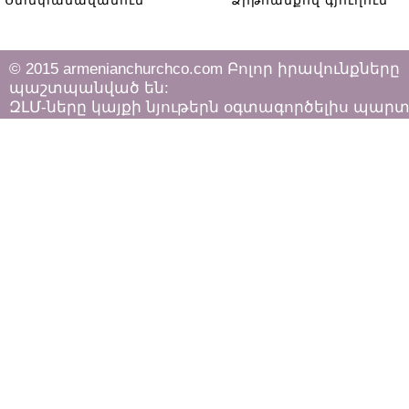
Ստեփանավանում
Ձիթհանքով գյուղում
© 2015 armenianchurchco.com Բոլոր իրավունքները
պաշտպանված են:
ԶԼՄ-ները կայքի նյութերն օգտագործելիս պար
հետևել «Հեղինակային իրավունքի և հարակից
իրավունքների մասին»
ՀՀ օրենքի դրույթներին: