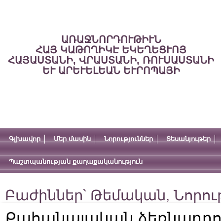
ԱՌԱՋՆՈՐԴՈՒԹԻՒՆ
ՀԱՅ ԿԱԹՈՂԻԿԷ ԵԿԵՂԵՑՒՈՅ
ՀԱՅԱՍՏԱՆԻ, ՎՐԱՍՏԱՆԻ, ՌՈՒՍԱՍՏԱՆԻ
ԵՒ ԱՐԵՒԵԼԵԱՆ ԵՒՐՈՊԱՅԻ
Գլխավոր
Մեր մասին
Նորություններ
Տեսանյութեր
Պաշտպանության քաղաքականություն
Բաժիններ՝
Թեմական
,
Նորու
Քահանայական ձեռնադրու