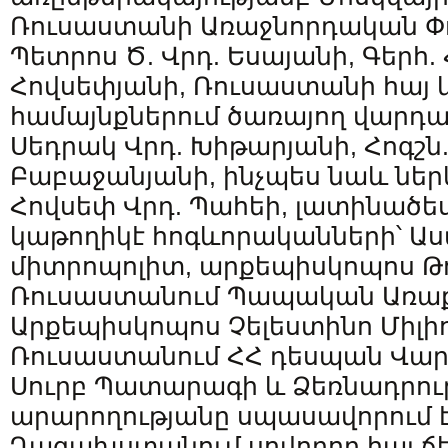
Ռուսաստանի Առաջնորդական Փո
Պետրոս Ծ. Վրդ. Եսայանի, Գերհ. 
Հովսեփյանի, Ռուսաստանի հայ 
համայնքներում ծառայող վարդա
Սեդրակ Վրդ. Խիթարյանի, Հոգշն. 
Բաբաջանյանի, ինչպես նաև ներկ
Հովսեփ Վրդ. Պահեի, լատինած
կաթողիկէ հոգևորականների՝ Ա
միտրոպոլիտ, արքեպիսկոպոս Թ
Ռուսաստանում Պապական Առաք
Արքեպիսկոպոս Չելեստինո Միլիո
Ռուսաստանում ՀՀ դեսպան Վար
Սուրբ Պատարագի և Ձեռնադրու
արարողությանը սպասավորում 
Ղազախստանում սովորող հայ ճ