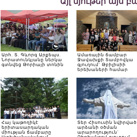
Այլ նյութեր այս 
Արհ. Տ. Գևորգ Արքեպս.
Ամառային ճամբար
Նորատունկյանը ներկա
Ջավախքի Տամբովկա
գտնվեց Թորիայի տոնին
գյուղում` Թբիլիսիի
երեխաների համար
Հայ կաթողիկէ
Տեր Հիսուսին նվիրված
երիտասարդական
արձանի օծման
միության ճամբարը
արարողություն`