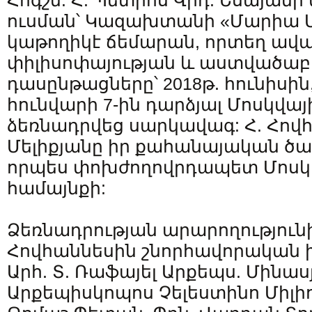
Հոգշն. Հ. Պետրոս Վրդ. Եսայանի
ուսման՝ Կազախտանի «Մարիա Մա
կաթողիկէ ճեմարան, որտեղ ավա
փիլիսոփայության և աստվածաբ
դասընթացները՝ 2018թ. հունիսին,
հունվարի 7-ին դարձյալ Մոսկվայի
ձեռնադրվեց սարկավագ: Հ. Հովհ
Մելիքյանը իր քահանայական ծառ
որպես փոխժողովրդապետ Մոսկվ
համայնքի:
Ձեռնադրության արարողությունի
Հովհաննեսին շնորհավորական խ
Արհ. Տ. Ռաֆայել Արքեպս. Մինաս
Արքեպիսկոպոս Չելեստինո Միլի