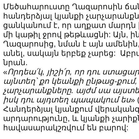
Մեծահարուստը Ղազարոսին ճանա
հանդերձյալ կյանքի չարչարանք
ցանկանում է, որ աղքատ մարդն
մի կաթիլ ջրով թեթևացնի: Այն, ի
Ղազարոսից, նման է այն ամենին,
անել, սակայն երբեք չարեց: Աբր
նրան.
«
Որդեա՛կ
,
յիշի՛ր
,
որ
դու
ստացա
այնտեղ
՝
քո
կեանքի
ընթաց֊քում
չարչարանքները
.
այժմ
սա
այստե
իսկ
դու
այդտեղ
պապակում
ես
» 
Հանդերձյալ կյանքում վերականգ
արդարությունը, և կյանքի չարիք
հավասարակշռվում են բարով: