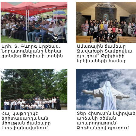
Արհ. Տ. Գևորգ Արքեպս.
Ամառային ճամբար
Նորատունկյանը ներկա
Ջավախքի Տամբովկա
գտնվեց Թորիայի տոնին
գյուղում` Թբիլիսիի
երեխաների համար
Հայ կաթողիկէ
Տեր Հիսուսին նվիրված
երիտասարդական
արձանի օծման
միության ճամբարը
արարողություն`
Ստեփանավանում
Ձիթհանքով գյուղում