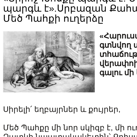
պարգև է».Սրբազան Քա
Մեծ Պահքի ուղերձը
«Հարուս
գտնվող
տհաճությո
վերափոխ
գալու մի 
Սիրելի՛ եղբայրներ և քույրեր,
Մեծ Պահքը մի նոր սկիզբ է, մի ու
Զատկի նպատակակետին՝ Քրիստ