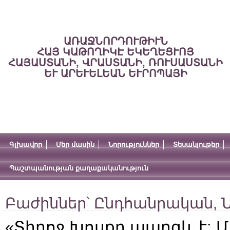
ԱՌԱՋՆՈՐԴՈՒԹԻՒՆ
ՀԱՅ ԿԱԹՈՂԻԿԷ ԵԿԵՂԵՑՒՈՅ
ՀԱՅԱՍՏԱՆԻ, ՎՐԱՍՏԱՆԻ, ՌՈՒՍԱՍՏԱՆԻ
ԵՒ ԱՐԵՒԵԼԵԱՆ ԵՒՐՈՊԱՅԻ
Գլխավոր
Մեր մասին
Նորություններ
Տեսանյութեր
Պաշտպանության քաղաքականություն
Բաժիններ՝
Ընդհանրական
,
Ն
«Տիրոջ Խոսքը պարգև է: 