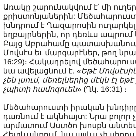
Առակը շարունակվում է՝ մի ուղեր
քրիստոնյաներին: Մեծահարուս
խնդրում է Ղազարոսին ուղարկել՝
եղբայրներին, որ դեռևս ապրում 
Բայց Աբրահամը պատասխանում 
Մովսէս եւ մարգարէներ, թող նրա՛ն
16:29)։ Հակադրելով մեծահարու
նա ավելացնում է. «
Եթէ
Մովսէսի
չեն
լսում
,
մեռելներից
մէկն
էլ
եթէ
չպիտի
համոզուեն
» (Ղկ. 16:31) ։
Մեծահարուստի իրական խնդիր
դառնում է ակնհայտ: Նրա բոլոր 
արմատում Աստծո խոսքն անտեսե՛
Հետևանքում, նա այլևս չի սիրու