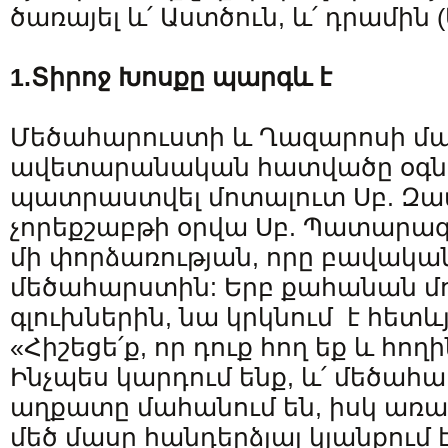
ծառայել և՛ Աստծուն, և՛ դրամին (Մ
1.Տիրոջ Խոսքը
պարգև է
Մեծահարուստի և Ղազարոսի մ
ավետարանական հատվածը օգնու
պատրաստվել մոտալուտ Սբ. Զա
չորեքշաբթի օրվա Սբ. Պատարագը
մի փորձառության, որը բավական
մեծահարստին: Երբ քահանան մո
գլուխներին, նա կրկնում է հետև
«Հիշեցե՛ք, որ դուք հող եք և հո
Ինչպես կարդում ենք, և՛ մեծահա
աղքատը մահանում են, իսկ առ
մեծ մասը հանդերձյալ կյանքում է