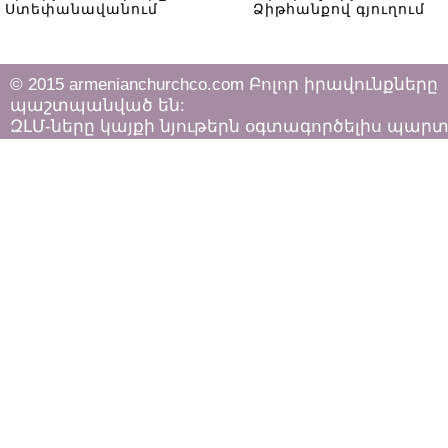
Ստեփանավանում
Ձիթհանքով գյուղում
© 2015 armenianchurchco.com Բոլոր իրավունքները
պաշտպանված են:
ԶԼՄ-ները կայքի նյութերն օգտագործելիս պար
հետևել «Հեղինակային իրավունքի և հարակից
իրավունքների մասին»
ՀՀ օրենքի դրույթներին: