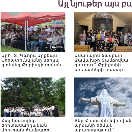
Այլ նյութեր այս 
Արհ. Տ. Գևորգ Արքեպս.
Ամառային ճամբար
Նորատունկյանը ներկա
Ջավախքի Տամբովկա
գտնվեց Թորիայի տոնին
գյուղում` Թբիլիսիի
երեխաների համար
Հայ կաթողիկէ
Տեր Հիսուսին նվիրված
երիտասարդական
արձանի օծման
միության ճամբարը
արարողություն`