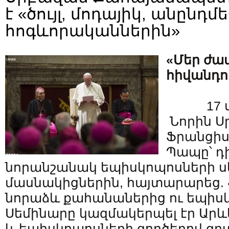
է «ծույլ, մոդայիկ, անընդ
հոգևորականներին»
«Մեր ժա
հիվանդու
17 
Նորին Սր
Ֆրանցիս
Պապը՝ դ
նորանշանակ եպիսկոպոսների ս
մասնակիցներին, հայտարարեց. 
նորաձև քահանաներից ու եպիսկ
Սեմինարը կազմակերպել էր Արև
և եպիսկոպոսների գործերով զբ