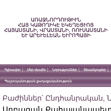
ԱՌԱՋՆՈՐԴՈՒԹԻՒՆ
ՀԱՅ ԿԱԹՈՂԻԿԷ ԵԿԵՂԵՑՒՈՅ
ՀԱՅԱՍՏԱՆԻ, ՎՐԱՍՏԱՆԻ, ՌՈՒՍԱՍՏԱՆԻ
ԵՒ ԱՐԵՒԵԼԵԱՆ ԵՒՐՈՊԱՅԻ
Գլխավոր
Մեր մասին
Նորություններ
Տեսանյութեր
Պաշտպանության քաղաքականություն
Բաժիններ՝
Ընդհանրական
,
Ն
Սրբազան Քահայանապետ