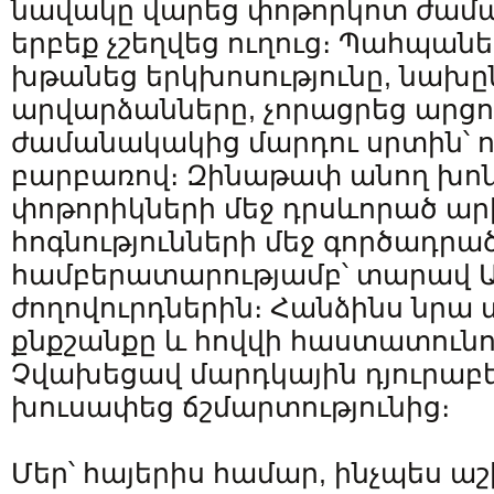
նավակը վարեց փոթորկոտ ժամա
երբեք չշեղվեց ուղուց։ Պահպան
խթանեց երկխոսությունը, նախ
արվարձանները, չորացրեց արցո
ժամանակակից մարդու սրտին՝ ո
բարբառով։ Զինաթափ անող խոն
փոթորիկների մեջ դրսևորած ար
հոգնությունների մեջ գործադրա
համբերատարությամբ՝ տարավ 
ժողովուրդներին։ Հանձինս նրա 
քնքշանքը և հովվի հաստատունու
Չվախեցավ մարդկային դյուրաբեկո
խուսափեց ճշմարտությունից։
Մեր՝ հայերիս համար, ինչպես 