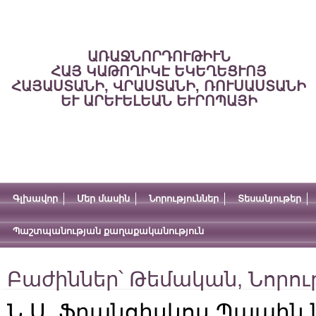
ԱՌԱՋՆՈՐԴՈՒԹԻՒՆ
ՀԱՅ ԿԱԹՈՂԻԿԷ ԵԿԵՂԵՑՒՈՅ
ՀԱՅԱՍՏԱՆԻ, ՎՐԱՍՏԱՆԻ, ՌՈՒՍԱՍՏԱՆԻ
ԵՒ ԱՐԵՒԵԼԵԱՆ ԵՒՐՈՊԱՅԻ
Գլխավոր
Մեր մասին
Նորություններ
Տեսանյութեր
Պաշտպանության քաղաքականություն
Բաժիններ՝
Թեմական
,
Նորու
Ն.Ս. Ֆրանցիսկոս Պապին