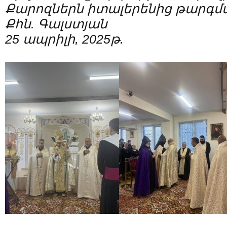
Քարոզներն իտալերենից թարգմա
Քհն. Գալստյան
25 ապրիլի, 2025թ.