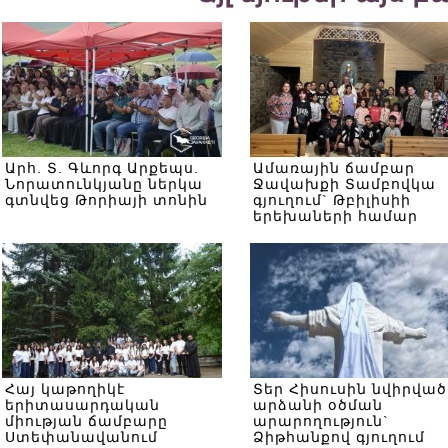
Արհ. Տ. Գևորգ Արքեպս.
Ամառային ճամբար
Նորատունկյանը ներկա
Ջավախքի Տամբովկա
գտնվեց Թորիայի տոնին
գյուղում` Թբիլիսիի
երեխաների համար
Հայ կաթողիկէ
Տեր Հիսուսին նվիրված
երիտասարդական
արձանի օծման
միության ճամբարը
արարողություն`
Ստեփանավանում
Ձիթհանքով գյուղում