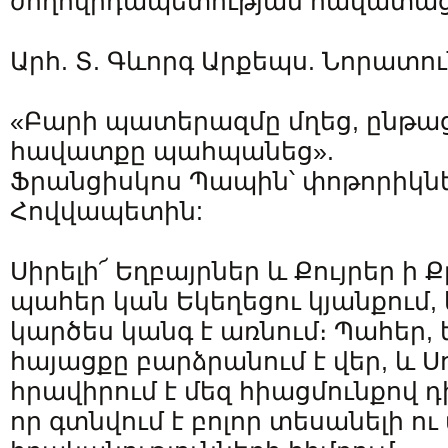
ժողովրդապետության հավատացյ
Արհ. Տ. Գևորգ Արքեպս. Նորատո
«Բարի պատերազմը մղեց, ընթա
հավատքը պահպանեց».
Ֆրանցիսկոս Պապին՝ փոթորիկն
Հովվապետին:
Սիրելի՜ Եղբայրներ և Քույրեր ի 
պահեր կան Եկեղեցու կյանքում,
կարծես կանգ է առնում։ Պահեր, ե
հայացքը բարձրանում է վեր, և Ս
հրավիրում է մեզ հիացմունքով դ
որ գտնվում է բոլոր տեսանելի ո