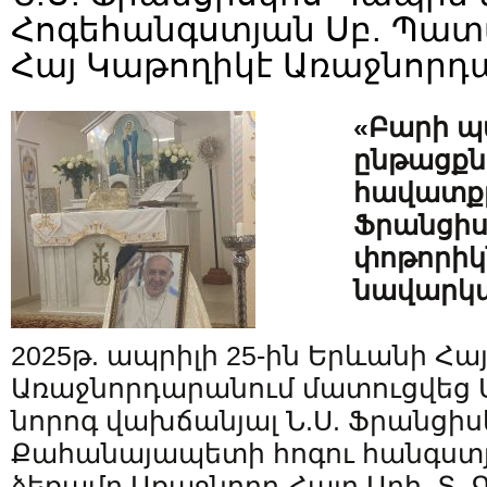
Հոգեհանգստյան Սբ. Պա
Հայ Կաթողիկէ Առաջնորդ
«Բարի պ
ընթացքն
հավատք
Ֆրանցիս
փոթորիկ
նավարկ
2025թ. ապրիլի 25-ին Երևանի Հա
Առաջնորդարանում մատուցվեց 
նորոգ վախճանյալ Ն.Ս. Ֆրանցի
Քահանայապետի հոգու հանգստ
ձեռամբ Առաջնորդ Հայր Արհ. Տ. 