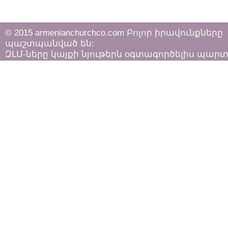
© 2015 armenianchurchco.com Բոլոր իրավունքները
պաշտպանված են:
ԶԼՄ-ները կայքի նյութերն օգտագործելիս պար
հետևել «Հեղինակային իրավունքի և հարակից
իրավունքների մասին»
ՀՀ օրենքի դրույթներին: