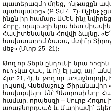
պատերազմը մղեց, ընթացքն ա
պահպանեց» (Բ Տմ 4, 7)։ Ոչինչ 
ինքն իր համար։ Ամեն ինչ նվիրեց
Հորը, որպեսզի նրա հետ միասին
Հավիտենական Հովվի ձայնը. «Ե՜
հավատարիմ ծառա, մտի՜ր Տիրո
մեջ» (Մտթ 25, 21)։
Թող որ Տերն ընդունի նրա հոգին
ուր չկա ցավ, և ո՛չ էլ լաց, այլ՝ ա
Հյտ 21, 4), և թող որ առաջնորդի,
լույսով, Վսեմաշուք Ծիրանավոր 
հավաքվելու են՝ Պետրոսի նոր Հ
համար, որպեսզի – Սուրբ Հոգու
առաջնորդված և Մարիամի՝ Եկեղ