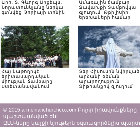
Արհ. Տ. Գևորգ Արքեպս.
Ամառային ճամբար
Նորատունկյանը ներկա
Ջավախքի Տամբովկա
գտնվեց Թորիայի տոնին
գյուղում` Թբիլիսիի
երեխաների համար
Հայ կաթողիկէ
Տեր Հիսուսին նվիրված
երիտասարդական
արձանի օծման
միության ճամբարը
արարողություն`
Ստեփանավանում
Ձիթհանքով գյուղում
© 2015 armenianchurchco.com Բոլոր իրավունքները
պաշտպանված են:
ԶԼՄ-ները կայքի նյութերն օգտագործելիս պար
հետևել «Հեղինակային իրավունքի և հարակից
իրավունքների մասին»