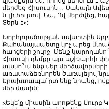
կյանքերն են, որոնց մերժում է 
մերժեց Հիսուսին… Սակայն Ավե
և լի հույսով. Նա, Ով մերժվեց, հա
Տերն է»:
Խորհրդածության ավարտին Սր
Քահանայապետը կոչ արեց մտած
հարցերի շուրջ. Մենք կարողանո՞
Հիսուսի դեմքը այս աշխարհի փո
տանո՞ւմ ենք մեր մերձավորների
առատաձեռնորեն ծառայելով նր
Երախտապա՞րտ ենք նրանց, ովքե
մեր մասին:
«Եկե՛ք միասին աղոթենք Սուրբ Կ