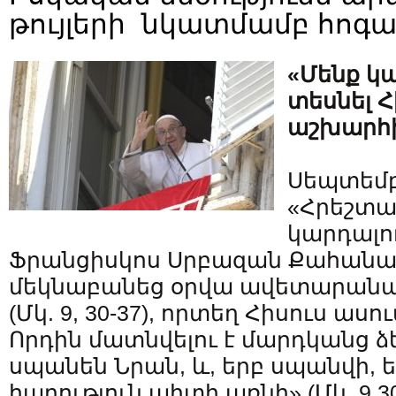
թույլերի նկատմամբ հոգ
«Մենք կ
տեսնել Հ
աշխարհի
Սեպտեմբե
«Հրեշտա
կարդալու
Ֆրանցիսկոս Սրբազան Քահան
մեկնաբանեց օրվա ավետարանա
(Մկ. 9, 30-37), որտեղ Հիսուս ասո
Որդին մատնվելու է մարդկանց ձ
սպանեն Նրան, և, երբ սպանվի, ե
հարություն պիտի առնի» (Մկ. 9,30