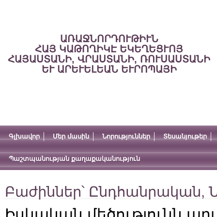
ԱՌԱՋՆՈՐԴՈՒԹԻՒՆ
ՀԱՅ ԿԱԹՈՂԻԿԷ ԵԿԵՂԵՑՒՈՅ
ՀԱՅԱՍՏԱՆԻ, ՎՐԱՍՏԱՆԻ, ՌՈՒՍԱՍՏԱՆԻ
ԵՒ ԱՐԵՒԵԼԵԱՆ ԵՒՐՈՊԱՅԻ
Գլխավոր
Մեր մասին
Նորություններ
Տեսանյութեր
Պաշտպանության քաղաքականություն
Բաժիններ՝
Ընդհանրական
,
Ն
Իսկական մեծությունն ար