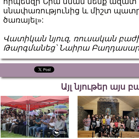
որպեսզի Նրա նման մենք ազատ 
սնափառությունից և միշտ պատ
ծառայել»:
Վատիկան
նյուզ
,
ռուսական
բաժ
Թարգմանեց՝
Նաիրա
Բաղդասար
Այլ նյութեր այս 