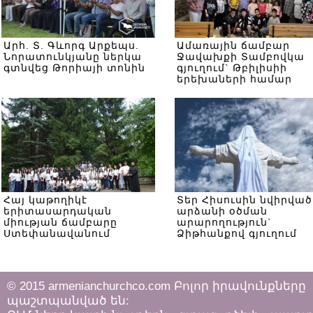
Արհ. Տ. Գևորգ Արքեպս.
Ամառային ճամբար
Նորատունկյանը ներկա
Ջավախքի Տամբովկա
գտնվեց Թորիայի տոնին
գյուղում` Թբիլիսիի
երեխաների համար
Հայ կաթողիկէ
Տեր Հիսուսին նվիրված
երիտասարդական
արձանի օծման
միության ճամբարը
արարողություն`
Ստեփանավանում
Ձիթհանքով գյուղում
© 2015 armenianchurchco.com Բոլոր իրավունքները
պաշտպանված են: