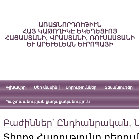
ԱՌԱՋՆՈՐԴՈՒԹԻՒՆ
ՀԱՅ ԿԱԹՈՂԻԿԷ ԵԿԵՂԵՑՒՈՅ
ՀԱՅԱՍՏԱՆԻ, ՎՐԱՍՏԱՆԻ, ՌՈՒՍԱՍՏԱՆԻ
ԵՒ ԱՐԵՒԵԼԵԱՆ ԵՒՐՈՊԱՅԻ
Գլխավոր
Մեր մասին
Նորություններ
Տեսանյութեր
Պաշտպանության քաղաքականություն
Բաժիններ՝
Ընդհանրական
,
Ն
Տիրոջ Հարությունը բերու