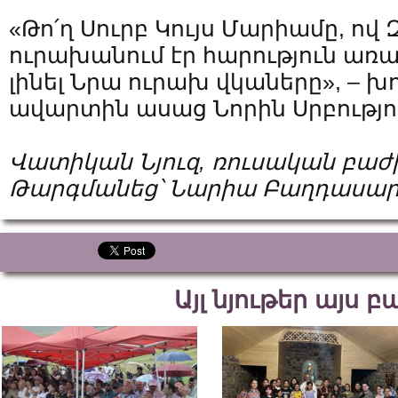
«Թո՛ղ Սուրբ Կույս Մարիամը, ով
ուրախանում էր հարություն առած
լինել Նրա ուրախ վկաները», – 
ավարտին ասաց Նորին Սրբությո
Վատիկան Նյուզ, ռուսական բաժ
Թարգմանեց՝ Նարիա Բաղդասար
Այլ նյութեր այս 