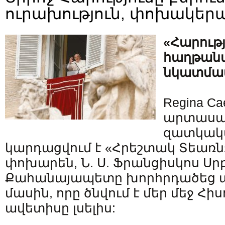
ուրախություն, փոխակերպ
«Հարությ
հաղթանա
նկատմամ
Regina Ca
արտասան
զատկակա
կարդացվում է «Հրեշտակ Տեառն
փոխարեն, Ն. Ս. Ֆրանցիսկոս Ս
Քահանայապետը խորհրդածեց ա
մասին, որը ծնվում է մեր մեջ Հի
ավետիսը լսելիս: