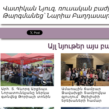
Վատիկան Նյուզ, ռուսական բաժ
Թարգմանեց՝ Նարիա Բաղդասար
Այլ նյութեր այս 
Արհ. Տ. Գևորգ Արքեպս.
Ամառային ճամբար
Նորատունկյանը ներկա
Ջավախքի Տամբովկա
գտնվեց Թորիայի տոնին
գյուղում` Թբիլիսիի
երեխաների համար