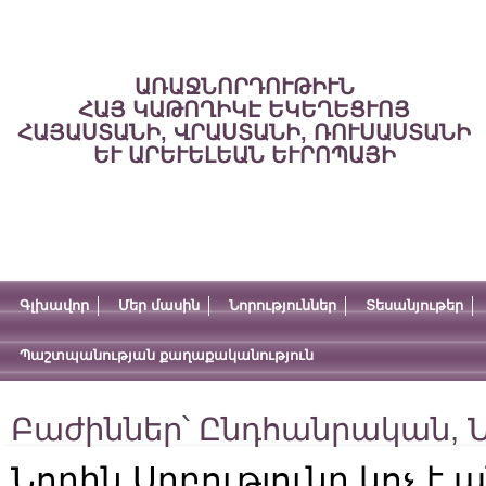
ԱՌԱՋՆՈՐԴՈՒԹԻՒՆ
ՀԱՅ ԿԱԹՈՂԻԿԷ ԵԿԵՂԵՑՒՈՅ
ՀԱՅԱՍՏԱՆԻ, ՎՐԱՍՏԱՆԻ, ՌՈՒՍԱՍՏԱՆԻ
ԵՒ ԱՐԵՒԵԼԵԱՆ ԵՒՐՈՊԱՅԻ
Գլխավոր
Մեր մասին
Նորություններ
Տեսանյութեր
Պաշտպանության քաղաքականություն
Բաժիններ՝
Ընդհանրական
,
Ն
Նորին Սրբությունը կոչ է 