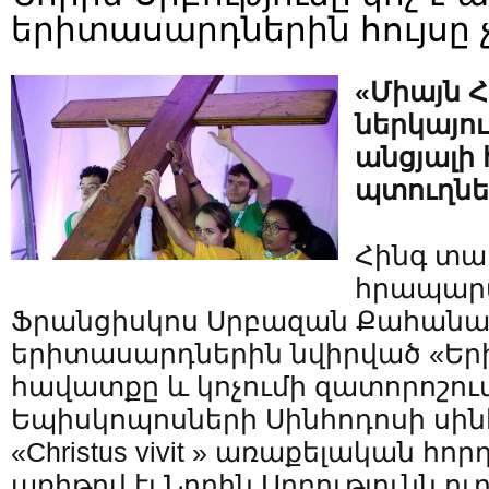
երիտասարդներին հույսը չ
«Միայն Հ
ներկայու
անցյալի 
պտուղնե
Հինգ տա
հրապարա
Ֆրանցիսկոս Սրբազան Քահան
երիտասարդներին նվիրված «Եր
հավատքը և կոչումի զատորոշու
Եպիսկոպոսների Սինհոդոսի սի
«Christus vivit » առաքելական հո
առիթով էլ Նորին Սրբությունն ու