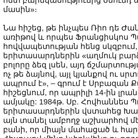
հետ բարեկամությունից ծնունդ
մասին»։
Նա հիշեց, թե ինչպես Ռիո դե Ժան
առիթով և որպես Ֆրանցիսկոս Պ
հովվապետության հենց սկզբում,
երիտասարդներին «աղմուկ բարձ
բոլորը ձեզ լսեն, այդ ճշմարտու
ոչ թե ձայնով, այլ կյանքով ու սր
ապրում է», – գրում է Սրբազա
հիշեցնում, որ ապրիլի 14-ին լրան
ամյակը: 1984թ. Սբ. Հովհաննես Պ
երիտասարդներին վստահեց Խա
այն տանել ամբողջ աշխարհով մե
բանի, որ միայն մահացած և հար