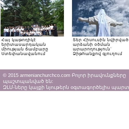
Հայ կաթողիկէ
Տեր Հիսուսին նվիրված
երիտասարդական
արձանի օծման
միության ճամբարը
արարողություն`
Ստեփանավանում
Ձիթհանքով գյուղում
© 2015 armenianchurchco.com Բոլոր իրավունքները
պաշտպանված են:
ԶԼՄ-ները կայքի նյութերն օգտագործելիս պար
հետևել «Հեղինակային իրավունքի և հարակից
իրավունքների մասին»
ՀՀ օրենքի դրույթներին: