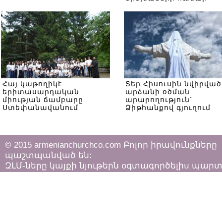
Հայ կաթողիկէ
Տեր Հիսուսին նվիրված
երիտասարդական
արձանի օծման
միության ճամբարը
արարողություն`
Ստեփանավանում
Ձիթհանքով գյուղում
© 2015 armenianchurchco.com Բոլոր իրավունքները
պաշտպանված են:
ԶԼՄ-ները կայքի նյութերն օգտագործելիս պար
հետևել «Հեղինակային իրավունքի և հարակից
իրավունքների մասին»
ՀՀ օրենքի դրույթներին: