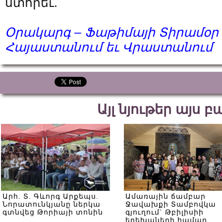
ստորեւ.
Օրակարգ – Ֆաթիմայի Տիրամօր
Հայաստանում եւ Վրաստանում
Այլ նյութեր այս 
Արհ. Տ. Գևորգ Արքեպս.
Ամառային ճամբար
Նորատունկյանը ներկա
Ջավախքի Տամբովկա
գտնվեց Թորիայի տոնին
գյուղում` Թբիլիսիի
երեխաների համար