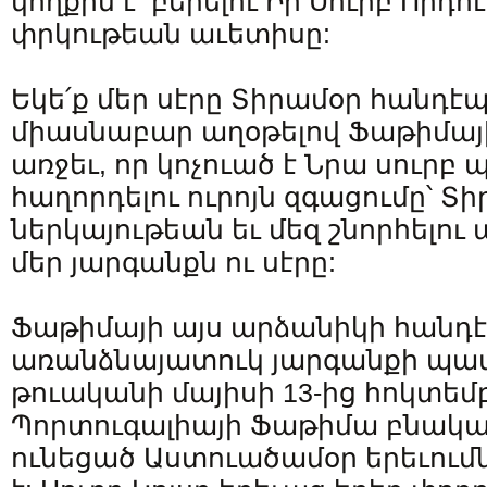
կողքին է՝ բերելու Իր Սուրբ Որդո
փրկութեան աւետիսը:
Եկե՛ք մեր սէրը Տիրամօր հանդէ
միասնաբար աղօթելով Ֆաթիմայի
առջեւ, որ կոչուած է Նրա սուրբ
հաղորդելու ուրոյն զգացումը՝ Տ
ներկայութեան եւ մեզ շնորհելու 
մեր յարգանքն ու սէրը:
Ֆաթիմայի այս արձանիկի հանդ
առանձնայատուկ յարգանքի պատ
թուականի մայիսի 13-ից հոկտեմբ
Պորտուգալիայի Ֆաթիմա բնակա
ունեցած Աստուածամօր երեւում