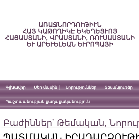
ԱՌԱՋՆՈՐԴՈՒԹԻՒՆ
ՀԱՅ ԿԱԹՈՂԻԿԷ ԵԿԵՂԵՑՒՈՅ
ՀԱՅԱՍՏԱՆԻ, ՎՐԱՍՏԱՆԻ, ՌՈՒՍԱՍՏԱՆԻ
ԵՒ ԱՐԵՒԵԼԵԱՆ ԵՒՐՈՊԱՅԻ
Գլխավոր
Մեր մասին
Նորություններ
Տեսանյութեր
Պաշտպանության քաղաքականություն
Բաժիններ՝
Թեմական
,
Նորու
ՊԱՏՄԱԿԱՆ ԻՐԱԴԱՐՁՈՒԹԻ