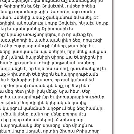
 այս Եկեղեցու կառուցման աշխատանքներին՝
 Գրիգորին եւ Տէր Յովսէփին, ովքեր իրենց
նակը տրամադրեցին Աստուծոյ այս տունը
ամար: Ամենից առաջ ցանկանում եմ ասել, թէ
կեղեցին անուանուել Սուրբ Յովսէփ. ինչպէս Սուրբ
եց եւ պահպանեց Քրիստոսին եւ
՝ նրանց առաջնորդելով ուր որ պէտք էր,
ղ առաջնորդի եւ պահապան լինի ձեզ, որպէսզի
 ձեր բոլոր տրտմութիւնները, թախիծը եւ
ները, յատկապէս այս օրերին, երբ մենք այնքան
իս՝ յանուն հայրենիքի սիրոյ: Այս Եկեղեցին իր
թեամբ կը դառնայ դէպի յաղթանակ տանող
աղթանքն է, որ նոյն հաւատով, դաւանանքով եւ
նաք Քրիստոսի Եկեղեցին եւ հաղորդութեամբ
Սա է ճշմարիտ իմաստը, որ ցանկանում եմ
Սուրբ Խորանի ծառաներն ենք, որ ձեզ հետ
 մեզ հետ լինի, իսկ մենք՝ Նրա հետ: Մեր
եր հաւատարմութիւնը եւ փոխյարաբերութիւնը
լռութիւնը ժողովրդին կղերական դասից
ն կարգում կանգնած աղօթում ենք ձեզ համար,
 միայն մենք, քանի որ մենք բոլորս մէկ
ին իր բոլոր անդամներով: Հետեւաբար,
 կարողանանք մեր սրտերը, մեր միտքն ու
էպի Սուրբ Սեղան, որտեղ Յիսուս Քրիստոսը