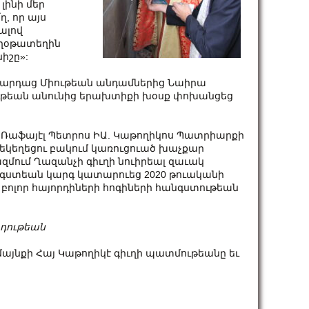
լինի մեր
ղ, որ այս
ալով
 աղօթատեղին
իշը»:
սարդաց Միութեան անդամներից Նաիրա
ւթեան անունից երախտիքի խօսք փոխանցեց
Տ. Ռաֆայէլ Պետրոս ԻԱ. Կաթողիկոս Պատրիարքի
եկեղեցու բակում կառուցուած խաչքար
զմում Ղազանչի գիւղի նուիրեալ զաւակ
նգստեան կարգ կատարուեց 2020 թուականի
լոր հայորդիների հոգիների հանգստութեան
րդութեան
այնքի Հայ Կաթողիկէ գիւղի պատմութեանը եւ