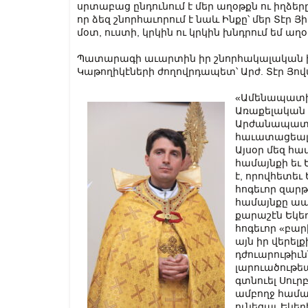
սրտաբաց ընդունում է մեր աղօթքն ու իղձերը
որ ձեզ շնորհաւորում է նաև Ինքը՝ մեր Տէր Յ
մօտ, ուստի, կրկին ու կրկին խնդրում եմ աղօ
Պատարագի աւարտին իր շնորհակալական խ
Կաթողիկէների ժողովրդապետ՝ Արժ. Տէր Յով
«Ամենապատիւ
Առաքելական Կ
Արժանապատիւ
հաւատացեալ
Այսօր մեզ հա
համայնքի եւ 
է, որովհետեւ
հոգեւոր զարթ
համայնքը ապր
քարաշէն Եկեղ
հոգեւոր «բար
այն իր վերել
դժուարութիւ
լարուածութեա
գտնուել Սուր
ամբողջ համայ
ունեցաւ Եկեղ