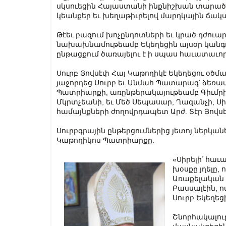
սկսուեցին Հայաստանի ինքնիշխան տարածք
կեանքեր եւ խեղաթիւրելով մարդկային ճա
Թէեւ բազում խոչընդոտների եւ կրած դժուար
նախախնամութեամբ Եկեղեցին այսօր կանգո
ընթացքում ծառայելու է ի սպաս հաւատաւոր
Սուրբ Յովսէփ Հայ Կաթողիկէ Եկեղեցու օ
յաջորդեց Սուրբ եւ Անմահ Պատարագ՝ ձեռա
Պատրիարքի, առընթերակայութեամբ Գիւմրիի 
Մկրտչեանի, եւ Մեծ Սեպասար, Ղազանչի, Սի
համայնքների ժողովրդապետ Արժ. Տէր Յովս
Սուրբգրային ընթերցումներից յետոյ ներկա
Կաթողիկոս Պատրիարքը.
«Սիրելի՛ հա
խօսքը յղելը, 
Առաքելական Կ
Բասսալէին, ո
Սուրբ Եկեղեցի
Շնորհակալութ