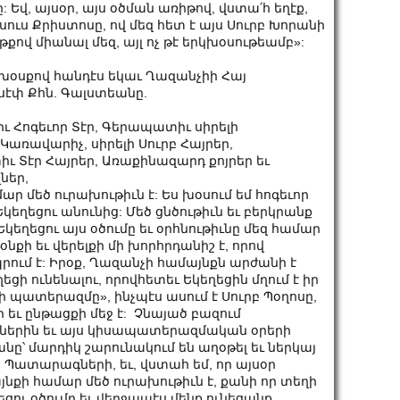
: Եվ, այսօր, այս օծման առիթով, վստա՛հ եղէք,
իսուս Քրիստոսը, ով մեզ հետ է այս Սուրբ Խորանի
թքով միանալ մեզ, այլ ոչ թէ երկխօսութեամբ»:
օսքով հանդէս եկաւ Ղազանչիի Հայ
սէփ Քհն. Գալստեանը.
 Հոգեւոր Տէր, Գերապատիւ սիրելի
առավարիչ, սիրելի Սուրբ Հայրեր,
 Տէր Հայրեր, Առաքինազարդ քոյրեր եւ
ներ,
մար մեծ ուրախութիւն է: Ես խօսում եմ հոգեւոր
Եկեղեցու անունից: Մեծ ցնծութիւն եւ բերկրանք
 Եկեղեցու այս օծումը եւ օրհնութիւնը մեզ համար
օնքի եւ վերելքի մի խորհրդանիշ է, որով
ում է: Իրօք, Ղազանչի համայնքն արժանի է
եցի ունենալու, որովհետեւ Եկեղեցին մղում է իր
ի պատերազմը», ինչպէս ասում է Սուրբ Պօղոսը,
քի եւ ընթացքի մեջ է: Չնայած բազում
ններին եւ այս կիսապատերազմական օրերի
նը՝ մարդիկ շարունակում են աղօթել եւ ներկայ
բ Պատարագների, եւ, վստահ եմ, որ այսօր
նքի համար մեծ ուրախութիւն է, քանի որ տեղի
եցու օծումը եւ վերջապէս մենք ունեցանք