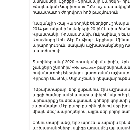
անդամներ, Աշոցքի «Տիրամայր Նարեկի» հիւ
«Հայկական Կարիտաս» ԲՀԿ աշխատակիցնե
հաւատաւոր ժողովրդի հոծ բազմութիւն:
Ղազանչիի Հայ Կաթողիկէ Եկեղեցու շինա
2014 թուականի նոյեմբերի 20-ին՝ նախաձեռ
Վրաստանի, Ռուսաստանի, Ուկրաինայի եւ Ա
Առաջնորդ Արհ. Տէր Ռաֆայէլ Արքեպս. Մին
արարողութիւն, սակայն աշխատանքները դադ
պատճառով:
Տարիներ անց՝ 2020 թուականի մայիսին, Ար
ջանքերի շնորհիւ՝ «Renovabis» բարեսիրակ
հովանաւորել Եկեղեցու կառուցման աշխատան
Գրիգոր Աւ. Քհնյ. Մկրտչեանի ղեկավարութե
Դժբախտաբար, երբ ընթանում էին աշխատանք
ազգի համար ամենասարսափելին՝ սկսուեց
արհաւիրքը եւ մեծաքանակ զոհերի կորստի 
շարունակում էր քարը քարին դնելով վեր խոյ
միայն մեզ՝ ապրողներիս, այլեւ մեր բոլոր 
Երկու տարի անց, երբ արդէն աւարտին էին 
աշխատանքները, սկիզբ առաւ մէկ այլ պատե