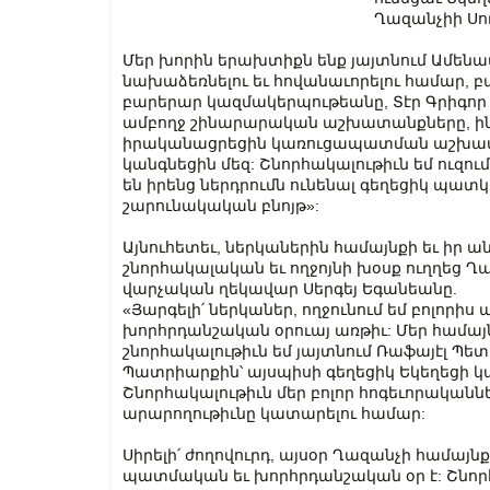
Ղազանչիի Սու
Մեր խորին երախտիքն ենք յայտնում Ամենապ
նախաձեռնելու եւ հովանաւորելու համար, բ
բարերար կազմակերպութեանը, Տէր Գրիգոր 
ամբողջ շինարարական աշխատանքները, ինչպ
իրականացրեցին կառուցապատման աշխատան
կանգնեցին մեզ: Շնորհակալութիւն եմ ուզում
են իրենց ներդրումն ունենալ գեղեցիկ պատկե
շարունակական բնոյթ»:
Այնուհետեւ, ներկաներին համայնքի եւ իր ա
շնորհակալական եւ ողջոյնի խօսք ուղղեց Ղ
վարչական ղեկավար Սերգեյ Եգանեանը.
«Յարգելի՛ ներկաներ, ողջունում եմ բոլորիս 
խորհրդանշական օրուայ առթիւ: Մեր համայ
շնորհակալութիւն եմ յայտնում Ռաֆայէլ Պե
Պատրիարքին՝ այսպիսի գեղեցիկ Եկեղեցի կա
Շնորհակալութիւն մեր բոլոր հոգեւորականն
արարողութիւնը կատարելու համար:
Սիրելի՛ ժողովուրդ, այսօր Ղազանչի համայն
պատմական եւ խորհրդանշական օր է: Շնոր