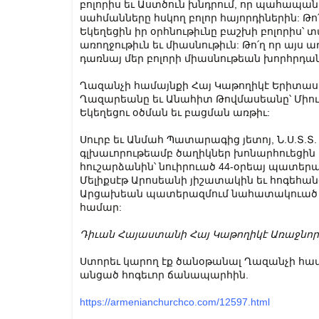
բոլորիս եւ Աստծուն խնդրում, որ պահապան 
սահմանները հսկող բոլոր հայորդիներին: Թո՛
Եկեղեցին իր օրհնութիւնը բաշխի բոլորիս՝ տ
առողջութիւն եւ միասնութիւն: Թո՛ղ որ այս
դառնայ մեր բոլորի միասնութեան խորհրդան
Ղազանչի համայնքի Հայ Կաթողիկէ Երիտա
Ղազարեանը եւ Անահիտ Թովմասեանը՝ Միո
Եկեղեցու օծման եւ բացման առթիւ:
Սուրբ եւ Անմահ Պատարագից յետոյ, Ն.Ս.Տ.
գլխաւորութեամբ ծաղիկներ խոնարհուեցին 
հուշարձանին՝ նուիրուած 44-օրեայ պատերա
Մելիքսէթ Արոսեանի յիշատակին եւ հոգեհա
Արցախեան պատերազմում նահատակուած բո
համար:
Դիւան Հայաստանի Հայ Կաթողիկէ Առաջնո
Ստորեւ կարող էք ծանօթանալ Ղազանչի համ
անցած հոգեւոր ճանապարհին.
https://armenianchurchco.com/12597.html