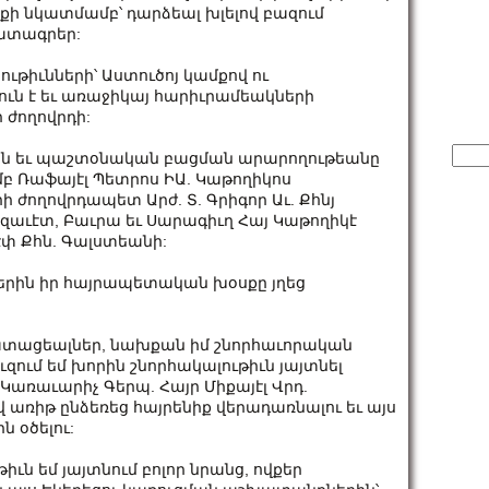
ի նկատմամբ՝ դարձեալ խլելով բազում
կատագրեր:
ութիւնների՝ Աստուծոյ կամքով ու
ւն է եւ առաջիկայ հարիւրամեակների
 ժողովրդի:
Sear
ծման եւ պաշտօնական բացման արարողութեանը
for:
մբ Ռաֆայէլ Պետրոս ԻԱ. Կաթողիկոս
ժողովրդապետ Արժ. Տ. Գրիգոր Աւ. Քհնյ
զաւէտ, Բաւրա եւ Սարագիւղ Հայ Կաթողիկէ
էփ Քհն. Գալստեանի:
ներին իր հայրապետական խօսքը յղեց
ւատացեալներ, նախքան իմ շնորհաւորական
ուզում եմ խորին շնորհակալութիւն յայտնել
առաւարիչ Գերպ. Հայր Միքայէլ Վրդ.
վ առիթ ընձեռեց հայրենիք վերադառնալու եւ այս
ն օծելու:
իւն եմ յայտնում բոլոր նրանց, ովքեր