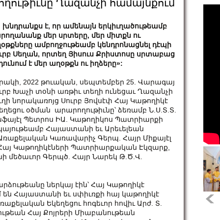
ութիւնը Ղազանչի համայնքում
 խնդրանքս է, որ ամենայն երկիւղածութեամբ
րողանանք մեր սրտերը, մեր միտքն ու
օթքները ամբողջութեամբ կենդրոնացնել դէպի
ւրբ Սեղան, որտեղ Յիսուս Քրիստոսը սրտաբաց
դունում է մեր աղօթքն ու իղձերը»:
րակի, 2022 թուական, սեպտեմբեր 25. Վարագայ
ւրբ Խաչի տօնի առթիւ տեղի ունեցաւ Ղազանչի
ւղի նորակառոյց Սուրբ Յովսէփ Հայ Կաթողիկէ
եղեցու օծման արարողութիւնը՝ ձեռամբ Ն.Ս.Տ.Տ.
ֆայէլ Պետրոս ԻԱ. Կաթողիկոս Պատրիարքի
րկայութեամբ Հայաստանի եւ Արեւելեան
Առաքելական Կառավարիչ Գերպ. Հայր Միքայէլ
ի Հայ Կաթողիկէների Պատրիարքական Էկզարք,
մեծաւոր Գերպծ. Հայր Նարեկ Թ.Ծ.Վ.
արձութեանը ներկայ էին՝ Հայ Կաթողիկէ
մ են Հայաստանի եւ սփիւռքի հայ կաթողիկէ
ռաքելական Եկեղեցու հոգեւոր հովիւ Արժ. Տ.
ութեան Հայ Քոյրերի Միաբանութեան