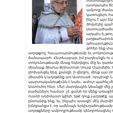
մասնակցեցին
յատկապէս Տէր
ամբողջ ժամա
կառուցելու հ
ինչու է այս Ե
Յովսէփը պահ
Աստուածամօրը
այդպէս էլ թո
յաղթահարուեն
դժուարութիւն
զոհեր ենք տալ
աղօթքով, հաւատարմութեամբ եւ տոկունու
ճանապարհ: Հետեւաբար, իմ բաղձանքն ու մ
տոկունութեամբ մնաք Եկեղեցու մէջ եւ դառ
միանաք Յիսուս Քրիստոսի Սուրբ Մարմնին: 
փոխանցել ձեզ, քանզի, ի վերջոյ, մենք այս 
միասին կ’աղօթենք առ Աստուած, որպէսզի Նա
պարտականութիւնն է նաեւ, ամուր պահել մ
Աստուծոյ հետ: Մեր մարդկային կեանքի մէջ 
բաժանելու համար չէ, քանի որ մենք առաջի
ուստի անիմաստ կլինի, եթէ դուք չաղօթէք, այլ
ընտանիք ենք, եւ, ինչպէս ասացի՝ մէկ մարմ
խնդրանքս է, որ ամենայն երկիւղածութեամբ
աղօթքները ամբողջութեամբ կենդրոնացնել դ