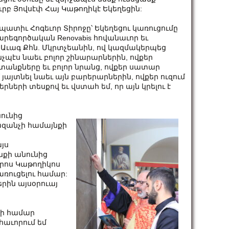
րբ Յովսէփ Հայ Կաթողիկէ Եկեղեցին:
ատիւ Հոգեւոր Տիրոջը՝ Եկեղեցու կառուցումը
արեգործական Renovabis հովանաւոր եւ
Աւագ Քհն. Մկրտչեանին, ով կազմակերպեց
էս նաեւ բոլոր շինարարներին, ովքեր
քները եւ բոլոր նրանց, ովքեր սատար
 յայտնել նաեւ այն բարերարներին, ովքեր ուզում
րների տեսքով եւ վստահ եմ, որ այն կրելու է
նունից
ազանչի համայնքի
այս
նքի անունից
տրոս Կաթողիկոս
ռուցելու համար:
երին այսօրուայ
քի համար
հաւորում եմ