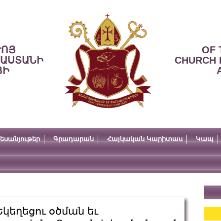
ՒՈՅ
OF 
ՍԱՍՏԱՆԻ
CHURCH 
ՅԻ
եսանյութեր
Գրադարան
Հայկական Կարիտաս
Կապ
կեղեցու օծման եւ