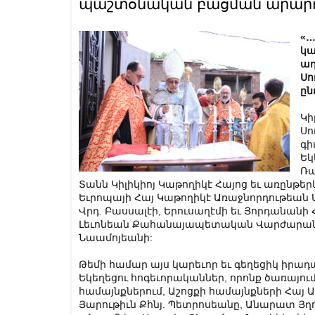
պաշտօնական բացման արարող
«…
կա
աղ
Սո
ըն
Կի
Սո
գի
Եկ
Ռա
Տանն Կիլիկիոյ Կաթողիկէ Հայոց եւ առընթե
Եւրոպայի Հայ Կաթողիկէ Առաջնորդութեան 
Վրդ. Բասսալէի, Երուսաղէմի եւ Յորդանան
Լեւոնեան Քահանայապետական Վարժարանի 
Նաամոյեանի:
Թեմի համար այս կարեւոր եւ գեղեցիկ իրադ
Եկեղեցու հոգեւորականներ, որոնք ծառայու
համայնքներում, Աշոցքի համայնքների Հայ Ա
Յարութիւն Քհնյ. Պետրոսեանը, Անարատ Յղ