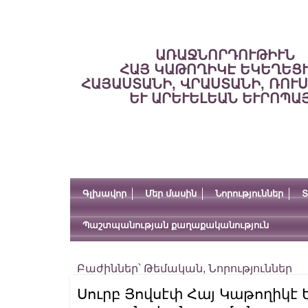
ԱՌԱՋՆՈՐԴՈՒԹԻՒՆ
ՀԱՅ ԿԱԹՈՂԻԿԷ ԵԿԵՂԵՑ
ՀԱՅԱՍՏԱՆԻ, ՎՐԱՍՏԱՆԻ, ՌՈՒ
ԵՒ ԱՐԵՒԵԼԵԱՆ ԵՒՐՈՊԱ
Գլխավոր
Մեր մասին
Նորություններ
Տ
Պաշտպանության քաղաքականություն
Բաժիններ՝
Թեմական
,
Նորություններ
Սուրբ Յովսէփ Հայ Կաթողիկէ Ե