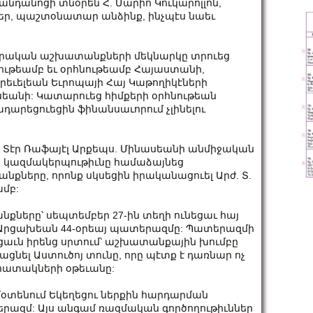
անդանոցի տնօրեն Հ. Մարիո Կուկարոլլոն,
ր, պաշտօնատար անձինք, ինչպէս նաեւ
րարական աշխատանքների մեկնարկը տրուեց
նութեամբ եւ օրհնութեամբ Հայաստանի,
րեւելեան Եւրոպայի Հայ Կաթողիկէների
ասեանի: Կատարուեց հիմքերի օրհնութեան
արեցուեցին ֆինանսաւորում չլինելու
հ. Տէր Ռաֆայէլ Արքեպս. Մինասեանի անմիջական
ան կազմակերպութիւնը համաձայնեց
քները, որոնք սկսեցին իրականացուել Արժ. Տ.
ամբ:
ները՝ սեպտեմբեր 27-ին տեղի ունեցաւ հայ
 Արցախեան 44-օրեայ պատերազմը: Պատերազմի
ցաւն իրենց սրտում՝ աշխատանքային խումբը
ացնել Աստուծոյ տունը, որը պէտք է դառնար ոչ
նահատակների օթեւանը:
մօտենում Եկեղեցու ներքին հարդարման
րազմ: Այս անգամ ռազմական գործողութիւններ